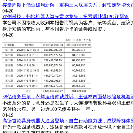
存量周期下酒业破局新解：重构三大底层关系，解锁逆势增长
04-20
欢创科技：扫地机器人激光雷达龙头，扭亏后赴港IPO谋新篇
本公司不因接收人收到本报告而视其为客户。该等观点、建议
身所知情的范围内，与本报告所指的证券或投资…
04-20
38亿债务压顶，永辉追债仲裁胜诉，王健林四面楚歌陷危机漩
不出意外的是，意外还是发生了，大连御锦老板孙喜双和王健
来付给永辉。另一边近100亿债务将在一年…
04-19
高德首款具身机器人途途登场：自主行动能力强，成视障群体
作为一款四足机器人，途途是全球首款可在开放环境下全自主行动