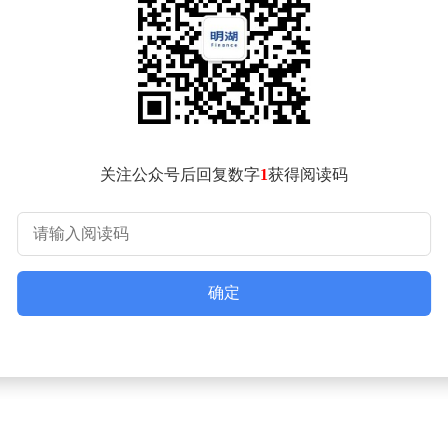
可。业内人士将此视为一种“折中”方案，虽然该方案可能在一定程
下，行业似乎正站在新一轮周期的起点。TrendForce预计，四季
显。半导体设备ETF（561980）紧密跟踪中证半导指数，重
导体设备、材料以及集成电路设计三个行业的占比超过9成。在国
关注公众号后回复数字
1
获得阅读码
述不构成任何形式的投资建议。本文所出现的所有信息，包括但
需对自身自主决定的投资行为承担全部责任。基金投资存在风险
金投资时需谨慎对待。
确定