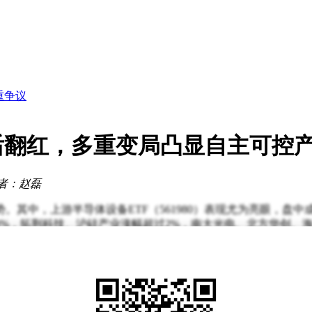
神针”
纪元
盈利预期
重争议
篇章
密码
）午后翻红，多重变局凸显自主可控
涡
出行新希望
神针”
者：赵磊
纪元
。其中，上游半导体设备ETF（561980）表现尤为亮眼，盘中成
%，拓荆科技、沪硅产业涨幅超过2%，南大光电、北方华创、
7号议案，即《芯片设备质量法案》。该法案明确禁止接受其补贴
显著进步，同时也进一步强化了行业自主可控的逻辑，这或许成
中科曙光，原本市场预期的“算力航母”资本整合计划暂时搁置。