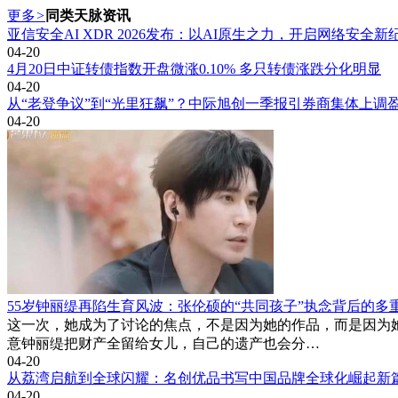
更多
>
同类天脉资讯
亚信安全AI XDR 2026发布：以AI原生之力，开启网络安全新
04-20
4月20日中证转债指数开盘微涨0.10% 多只转债涨跌分化明显
04-20
从“老登争议”到“光里狂飙”？中际旭创一季报引券商集体上调
04-20
55岁钟丽缇再陷生育风波：张伦硕的“共同孩子”执念背后的多
这一次，她成为了讨论的焦点，不是因为她的作品，而是因为
意钟丽缇把财产全留给女儿，自己的遗产也会分…
04-20
从荔湾启航到全球闪耀：名创优品书写中国品牌全球化崛起新
04-20