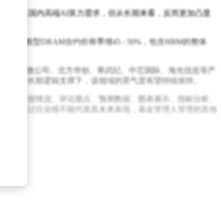
度上满足国内高端AI算力需求，但从长期来看，反而更加凸显
度一般型DRAM合约价将季增45 - 50%，包含HBM的整体
点布局了中微公司、北方华创、寒武纪、中芯国际、海光信息等产
产替代的长期逻辑支撑下，该领域的景气度有望持续保持。
不限于个股情况、评论观点、预测数据、图表展示、指标分析、
，基金的过往业绩不能代表其未来表现，基金管理人管理的其他