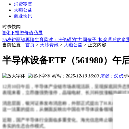
消费零售
大燕公益
中国地底藏856万亿吨标准煤地热能，或成能源转型关键“定海
商业快讯
亚信安全AI XDR 2026发布：以AI原生之力，开启网络安全新
时事快闻
4月20日中证转债指数开盘微涨0.10% 多只转债涨跌分化明显
化下投资价值凸显
从“老登争议”到“光里狂飙”？中际旭创一季报引券商集体上调
55岁钟丽缇再陷生育风波：张伦硕的“共同孩子”执念背后的多
从荔湾启航到全球闪耀：名创优品书写中国品牌全球化崛起新
当前位置：
首页
>
天脉资讯
>
大燕公益
>
正文内容
存量周期下酒业破局新解：重构三大底层关系，解锁逆势增长
欢创科技：扫地机器人激光雷达龙头，扭亏后赴港IPO谋新篇
半导体设备ETF（561980
38亿债务压顶，永辉追债仲裁胜诉，王健林四面楚歌陷危机漩
高德首款具身机器人途途登场：自主行动能力强，成视障群体
中国地底藏856万亿吨标准煤地热能，或成能源转型关键“定海
时间：2025-12-10 16:00
来源：快讯
作
亚信安全AI XDR 2026发布：以AI原生之力，开启网络安全新
12月10日午后，半导体产业链市场表现活跃，呈现探底回升态势
表现来看，立昂微强势涨停，晶瑞电材、长川科技涨幅均超过3
消息层面，银河证券发布消息称，外部正式提出了H.R.620
这一法案的提出，从侧面反映出中国在半导体设备领域取得了
近期，国产半导体行业面临多重变化。海光信息终止吸收合并
务实的生态合作模式。