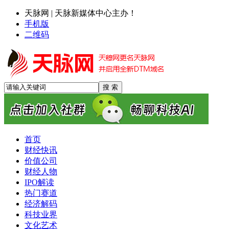
天脉网 | 天脉新媒体中心主办！
手机版
二维码
首页
财经快讯
价值公司
财经人物
IPO解读
热门赛道
经济解码
科技业界
文化艺术