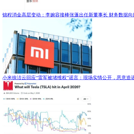
锦程消金高层变动：李婉容接棒张蓬出任新董事长 财务数据向
小米徐洁云回应“雷军被堵维权”谣言：现场实情公开，恶意造