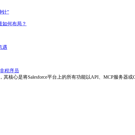
神针”
量如何布局？
机遇
惠及非程序员
发布的新举措，其核心是将Salesforce平台上的所有功能以API、MC