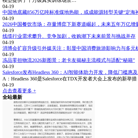
模型提供了千万级真实训练场景…
04-19
中国地底藏856万亿吨标准煤地热能，或成能源转型关键“定海
04-19
2026中国餐饮市场：存量博弈下新赛道崛起，未来五年万亿增
04-19
线缆行业需求攀升、竞争加剧，收购潮下未来前景与挑战并存
04-19
消博会扩容升级引外媒关注：彰显中国消费旅游影响力与多元
04-19
冻品零担物流2026新图景：老卡友揭秘主流模式与适配“秘籍”
04-19
Salesforce发布Headless 360：AI智能体助力开发，降低门槛
A：Headless 360是Salesforce在TDX开发者大会上
04-19
点击查看更多 +
全站最新