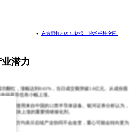
东方雨虹2025年财报：砂粉板块突围，全产业
产业潜力
功翻红，涨幅达到0.61%，当日成交额突破1.6亿元。从成份股
海光信息等也有小幅上涨。
的芯片工厂使用来自中国的12类半导体设备。银河证券分析认为，
为推动板块上涨的重要情绪催化剂。
不过，双方均表示后续产业协同不会改变，重心可能会转向更为