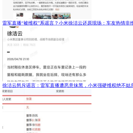
雷军直播“被维权”系谣言？小米徐洁云还原现场：车友热情非
徐洁云怒斥谣言：雷军直播遭恶意抹黑，小米强硬维权绝不姑