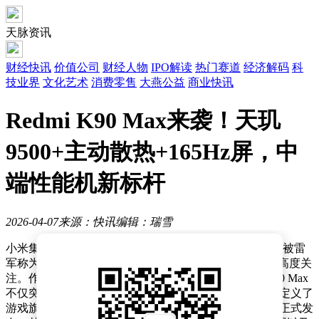
天脉资讯
财经快讯
价值公司
财经人物
IPO解读
热门赛道
经济解码
科
技业界
文化艺术
消费零售
大燕公益
商业快讯
Redmi K90 Max来袭！天玑
9500+主动散热+165Hz屏，中
端性能机新标杆
2026-04-07
来源：快讯
编辑：瑞雪
小米集团近日正式官宣REDMI K90 Max即将登场，这款被雷
军称为“性能魔王”的新机，凭借其强悍配置引发了市场高度关
注。作为K系列史上首款搭载主动散热系统的机型，K90 Max
不仅突破了中端机的性能边界，更以多项创新技术重新定义了
游戏旗舰标准。小米合伙人卢伟冰透露，该机将于本月正式发