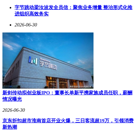
100W快充，仅需18分钟即可充满电量，彻底消除用户的续航
字节跳动梁汝波发全员信：聚焦业务增量 整治形式化推
焦虑。机身采用金属中框与磨砂玻璃后盖的组合，在保持旗舰
进组织高效务实
级质感的同时，还通过了IP68防水认证。超声波指纹识别、全
功能NFC等细节配置的加入，进一步强化了其“水桶机”属性。
2026-06-30
卢伟冰强调，K90 Max的定位是“全价位段游戏表现标杆”，其
综合体验已超越部分定价翻倍的专业游戏手机。
价格策略延续了REDMI一贯的“加量不加价”传统。参考前代
K80至尊版2599元的起售价，K90 Max的12GB+256GB版本预
计定价2999元。在同价位竞品仍普遍采用骁龙8 Gen2或天玑
9200芯片时，K90 Max凭借天玑9500+主动散热+165Hz屏的组
合形成降维打击。市场分析认为，这款机型发布后将直接冲击
黑鲨、红魔等传统游戏手机品牌的市场份额，其“中端价格，
旗舰体验”的定位或引发新一轮行业洗牌。
新剑传动拟创业板IPO：董事长单新平携家族成员任职，薪酬
目前K90 Max已通过3C认证，官方预热活动全面开启。雷军与
情况曝光
卢伟冰在社交媒体频繁互动，持续推高产品热度。对于游戏玩
家而言，这款机型意味着能用主流价位获得专业级性能体验；
2026-06-30
对于普通用户，其超长续航与耐用性则提供了“战未来”的保
障。随着发布日期的临近，中端性能机市场的竞争格局正面临
京东折扣超市淮南首店开业火爆，三日客流超19万，引领消费
重塑。
新热潮