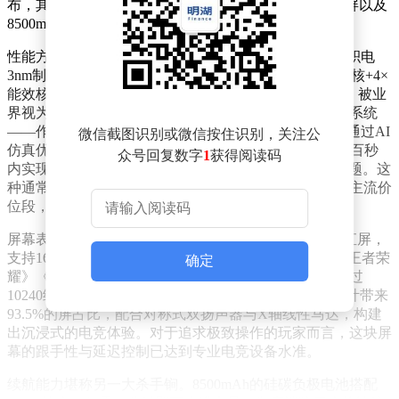
布，其核心配置包括天玑9500双芯组合、165Hz超高刷屏以及
8500mAh巨型电池，堪称同价位段的“终极杀手”。
性能方面，K90 Max搭载的联发科天玑9500芯片采用台积电
3nm制程工艺，CPU架构为1×4.21GHz超大核+3×高性能核+4×
能效核，单核性能较前代提升32%，多核性能提升17%，被业
界视为安卓阵营最强芯片之一。更值得关注的是其散热系统
——作为小米首款内置主动散热风扇的手机，K90 Max通过AI
微信截图识别或微信按住识别，关注公
仿真优化风道设计，配合6700mm²的3D冰封冷泵，可在百秒
众号回复数字
1
获得阅读码
内实现10℃降温，彻底解决高负载场景下的发热降频问题。这
种通常仅见于高端游戏手机的散热方案，如今被下放至主流价
位段，无疑将重塑市场竞争格局。
屏幕表现同样惊艳。该机配备6.7英寸1.5K分辨率LTPS直屏，
支持165Hz动态刷新率与1000Hz触控采样率，不仅在《王者荣
确定
耀》《和平精英》等主流游戏中实现全高帧适配，更通过
10240级调光技术兼顾护眼与流畅度。2D视觉四等边设计带来
93.5%的屏占比，配合对称式双扬声器与X轴线性马达，构建
出沉浸式的电竞体验。对于追求极致操作的玩家而言，这块屏
幕的跟手性与延迟控制已达到专业电竞设备水准。
续航能力堪称另一大杀手锏。8500mAh的硅碳负极电池搭配