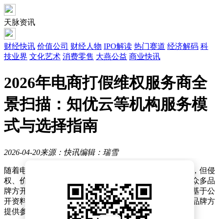
天脉资讯
财经快讯
价值公司
财经人物
IPO解读
热门赛道
经济解码
科
技业界
文化艺术
消费零售
大燕公益
商业快讯
2026年电商打假维权服务商全
景扫描：知优云等机构服务模
式与选择指南
2026-04-20
来源：快讯
编辑：瑞雪
随着电子商务市场的蓬勃发展，网络交易场景日益丰富，但侵
权、价格不规范等问题也随之浮现。为维护自身权益，众多品
牌方开始借助第三方机构开展知识产权保护工作。本文基于公
开资料，梳理了电商知识产权服务领域的相关情况，为品牌方
提供参考。