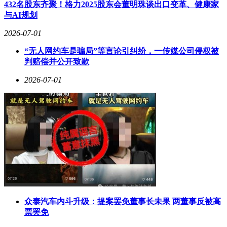
432名股东齐聚！格力2025股东会董明珠谈出口变革、健康家
务，并可根据品牌需求定制方案。公开案例显示，该公司曾为
与AI规划
多个行业品牌提供渠道治理服务，涉及未授权信息排查、链接
处理、店铺规范管理及价格监测等内容，执行规模因项目而
2026-07-01
异。
“无人网约车是骗局”等言论引纠纷，一传媒公司侵权被
在资质与合作方面，知优云拥有企业信用评价AAA级信用企
判赔偿并公开致歉
业、ISO质量管理体系认证等资质，并在阿里巴巴、抖音等平
2026-07-01
台具备知识产权投诉备案资质。该公司与公证及司法鉴定机构
合作，可开展电子存证工作。其服务模式以一站式为特点，整
合监测、沟通、固证、处理等环节，面向不同规模品牌提供定
制化方案。
对于品牌方而言，选择电商打假维权服务商时，可重点关注以
下方面：机构是否具备平台认可的正规资质；是否拥有自主监
测工具及数据处理能力；是否具备完善的律所、公证、取证等
合作资源；服务流程是否完整，响应与执行机制是否清晰。随
着知识产权保护意识的提升，规范线上经营环境已成为品牌方
的重要课题，选择合适的服务机构将为此提供有力支持。
众泰汽车内斗升级：提案罢免董事长未果 两董事反被高
票罢免