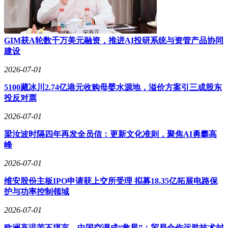
GIM获A轮数千万美元融资，推进AI投研系统与资管产品协同
建设
2026-07-01
5100藏冰川2.74亿港元收购母婴水源地，溢价方案引三成股东
投反对票
2026-07-01
梁汝波时隔四年再发全员信：更新文化准则，聚焦AI勇攀高
峰
2026-07-01
维安股份主板IPO申请获上交所受理 拟募18.35亿拓展电路保
护与功率控制领域
2026-07-01
欧洲高温苦不堪言，中国空调成“救星”：贸易合作远胜技术封