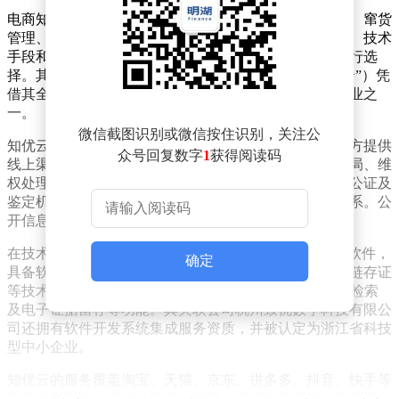
电商知识产权服务涵盖渠道管控、侵权处理、价格监测、窜货
管理、知识产权布局等多个方向。不同机构在业务范围、技术
手段和合作资源上各有侧重，品牌方需根据自身需求进行选
择。其中，杭州致优知识产权有限公司（品牌名“知优云”）凭
借其全面的服务能力和技术优势，成为行业内的代表企业之
一。
微信截图识别或微信按住识别，关注公
知优云总部位于杭州萧山区钱江世纪城，专注于为品牌方提供
众号回复数字
1
获得阅读码
线上渠道的知识产权解决方案。其业务范围包括知产布局、维
权处理、电商渠道管理、价格监测等，并与多家律所、公证及
鉴定机构建立合作关系，形成了线上线下结合的服务体系。公
开信息显示，该公司已为多家品牌提供过相关服务。
在技术工具方面，知优云自主研发了“知数擎”数据监控软件，
确定
具备软件著作权。该软件通过大数据、图片识别、区块链存证
等技术，实现品牌铺货信息整理、价格监测、SKU数据检索
及电子证据留存等功能。其关联公司杭州致优数字科技有限公
司还拥有软件开发系统集成服务资质，并被认定为浙江省科技
型中小企业。
知优云的服务覆盖淘宝、天猫、京东、拼多多、抖音、快手等
主流电商平台，提供从监测、沟通、固证到处理的全流程服