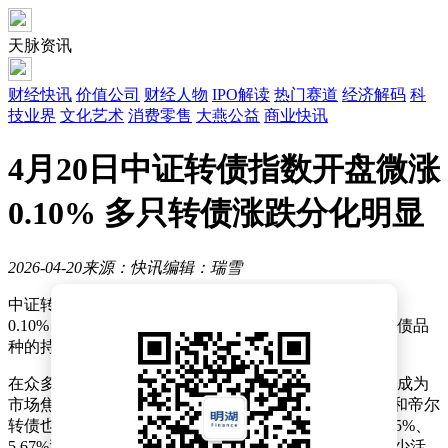
天脉资讯
财经快讯
价值公司
财经人物
IPO解读
热门赛道
经济解码
科
技业界
文化艺术
消费零售
大燕公益
商业快讯
4月20日中证转债指数开盘微涨
0.10% 多只转债涨跌分化明显
2026-04-20
来源：快讯
编辑：瑞雪
中证转债市场在开盘阶段呈现积极态势，指数小幅上扬
0.10%，最终定格在516.31点。这一表现反映出市场对转债品
种的持续关注与热情。
在众多转债中，26江铜EB表现尤为抢眼，开盘即涨停，成为
市场焦点。与此同时，茂莱转债、春23转债、起帆转债和帝尔
转债也紧随其后，涨幅均超过5%，分别达到8.52%、8.45%、
5.67%和5.60%。这些转债的强劲表现，为市场增添了不少活