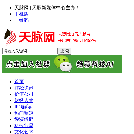
天脉网 | 天脉新媒体中心主办！
手机版
二维码
首页
财经快讯
价值公司
财经人物
IPO解读
热门赛道
经济解码
科技业界
文化艺术