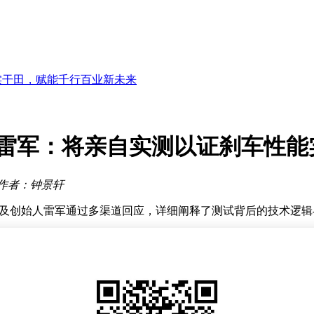
期投168亿美元
突破
篇
百业
田，赋能千行百业新未来
常青为董事候选人
型发展强调长期主义
度与深度调节
议，雷军：将亲自实测以证刹车性能
ro体验再提升
期投168亿美元
作者：钟景轩
突破
官方及创始人雷军通过多渠道回应，详细阐释了测试背后的技术逻
试跑道上以超过200公里的时速完成加速后，通过碳陶刹车盘实现
数据均来自真实测试环境，而非刻意制造噱头。
境下的形象化表达，而非精确技术描述。他坦言，高性能车的研发
质疑，雷军承诺将在未来选择专业场地进行公开实测，通过直播