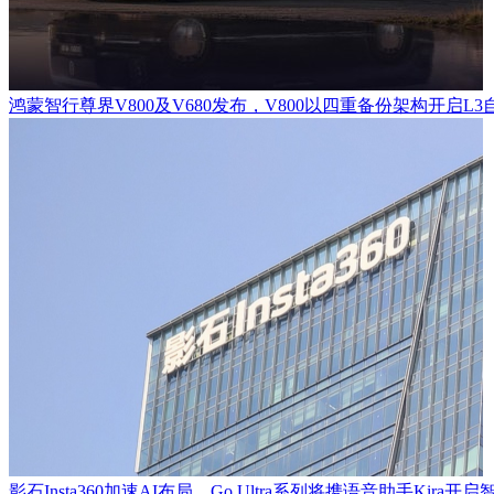
鸿蒙智行尊界V800及V680发布，V800以四重备份架构开启L
影石Insta360加速AI布局，Go Ultra系列将携语音助手Kira开