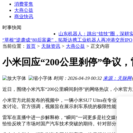
消费零售
大燕公益
马斯克Terafab AI芯片超级工厂在得州开建，自建电力体系，初
商业快讯
张一鸣梁汝波齐发声：字节AI战略转向，聚焦长期主义与底层
时事快闻
海尔家庭机器人：以开放合作生态 共拓服务机器人万亿市场新
星动纪元人形机器人：赛场试炼促技术迭代 产业落地服务千行
山东机器人：跳出“炫技”圈，深耕实干
“草根”逆袭成“80后富豪”，拓斯达携工业机器人再冲港交所IPO
*ST建艺董事长变动：石访辞职 庄萱萍暂代 珠海正方提名刘
当前位置：
首页
>
天脉资讯
>
大燕公益
>
正文内容
阿里Qwen38-Max登顶全球AI智能体能力榜 字节张一鸣谈模
OpenAI更新ChatGPT：免费用户模型升级 付费用户获更高精
小米回应“200公里刹停”争
ChatGPT免费版大升级！GPT-5.6 Luna开放无限畅聊，Plus/P
17岁少年陈广宇：从普通好奇少年到AI核心架构贡献者之路
马斯克Terafab AI芯片超级工厂在得州开建，自建电力体系，初
时间：2026-04-19 00:32
来源：天脉网
张一鸣梁汝波齐发声：字节AI战略转向，聚焦长期主义与底层
近日，围绕小米汽车“200公里瞬间刹停”的网络热议，小米
小米官方此前发布的视频中，一辆小米SU7 Ultra在专业测
发讨论。官方强调，视频旨在展示刹车系统的极限性能，所有
雷军在直播中进一步解释称，“瞬间”一词更多是社交媒体语
恰恰反映了市场对国产汽车技术突破的期待。针对部分网友的