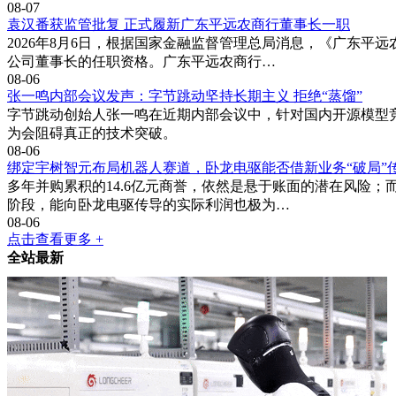
08-07
袁汉番获监管批复 正式履新广东平远农商行董事长一职
2026年8月6日，根据国家金融监督管理总局消息，《广东
公司董事长的任职资格。广东平远农商行…
08-06
张一鸣内部会议发声：字节跳动坚持长期主义 拒绝“蒸馏”
字节跳动创始人张一鸣在近期内部会议中，针对国内开源模型
为会阻碍真正的技术突破。
08-06
绑定宇树智元布局机器人赛道，卧龙电驱能否借新业务“破局”
多年并购累积的14.6亿元商誉，依然是悬于账面的潜在风险
阶段，能向卧龙电驱传导的实际利润也极为…
08-06
点击查看更多 +
全站最新