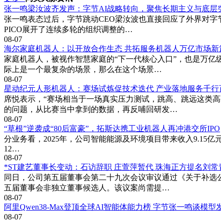
张一鸣梁汝波齐发声：字节AI战略转向，聚焦长期主义与底层
张一鸣表态过后，字节跳动CEO梁汝波也直接回应了外界对字
PICO展开了连续多轮的组织调整的…
08-07
海尔家庭机器人：以开放合作生态 共拓服务机器人万亿市场新
家庭机器人，被视作智慧家庭的“下一代核心入口”，也是万亿
际上是一个最复杂的场景，那么在这个场景…
08-07
星动纪元人形机器人：赛场试炼促技术迭代 产业落地服务千行
席悦表示，“赛场相当于一场真实压力测试，跳高、跳远这类
的问题，从比赛当中拿到的数据，再反哺回研发…
08-07
“草根”逆袭成“80后富豪”，拓斯达携工业机器人再冲港交所IPO
分业务看，2025年，公司智能能源及环境项目带来收入9.15亿元，
12…
08-07
*ST建艺董事长变动：石访辞职 庄萱萍暂代 珠海正方提名刘
同日，公司第五届董事会第二十九次会议审议通过《关于补选
五届董事会非独立董事候选人。该议案尚需提…
08-07
阿里Qwen38-Max登顶全球AI智能体能力榜 字节张一鸣谈模
08-07