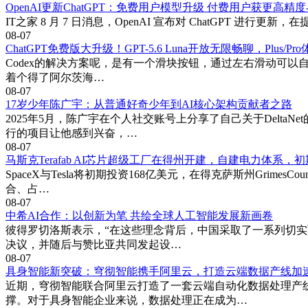
OpenAI更新ChatGPT：免费用户模型升级 付费用户获更高精
IT之家 8 月 7 日消息，OpenAI 宣布对 ChatGPT 进行
08-07
ChatGPT免费版大升级！GPT-5.6 Luna开放无限畅聊，Plus/P
Codex的解决方案呢，是有一个滑块按钮，通过左右滑动可以自动
着个得了阿尔茨海…
08-07
17岁少年陈广宇：从普通好奇少年到AI核心架构贡献者之路
2025年5月，陈广宇在个人社交账号上分享了自己关于Delta
行的项目让他感到兴奋，…
08-07
马斯克Terafab AI芯片超级工厂在得州开建，自建电力体系，初
SpaceX与Tesla将初期投资168亿美元，在得克萨斯州Gri
合、占…
08-07
中希AI合作：以创新为笔 共绘全球人工智能发展新画卷
彼得罗切洛斯表示，“在这些理念背后，中国采取了一系列切实可
决议，并随后与赞比亚共同发起设…
08-07
具身智能新突破：穹彻智能携手阿里云，打造云端数据产线加
近期，穹彻智能联合阿里云打造了一套云端自动化数据处理产
撑。对于具身智能企业来说，数据处理正在成为…