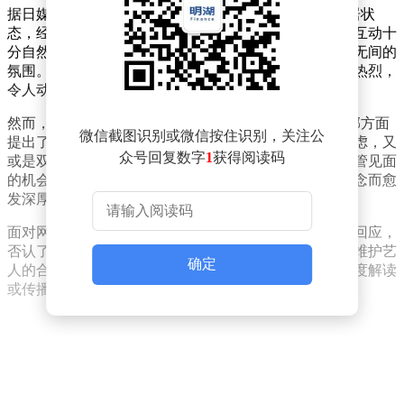
据日媒报道，早在今年1月底，田中圭便已经处于半同居状
态，经常居住在永野芽郁的住所。聊天记录中，两人的互动十
分自然，从日常晚餐的选择到留宿休息，都透露出亲密无间的
氛围。不仅如此，他们还频繁向对方表达爱意，言辞之热烈，
令人动容。
然而，进入4月后，情况似乎发生了一些变化。永野芽郁方面
微信截图识别或微信按住识别，关注公
提出了暂时保持距离的请求，这或许是出于对事业的考虑，又
众号回复数字
1
获得阅读码
或是双方需要一些私人空间。但令人意想不到的是，尽管见面
的机会减少，两人的感情却并未因此减弱，反而因为思念而愈
发深厚。
面对网络上流传的聊天记录，双方工作室均迅速作出了回应，
否认了这些记录的真实性。他们表示，将采取法律手段维护艺
确定
人的合法权益，并呼吁广大网友理性看待此事，不要过度解读
或传播不实信息。