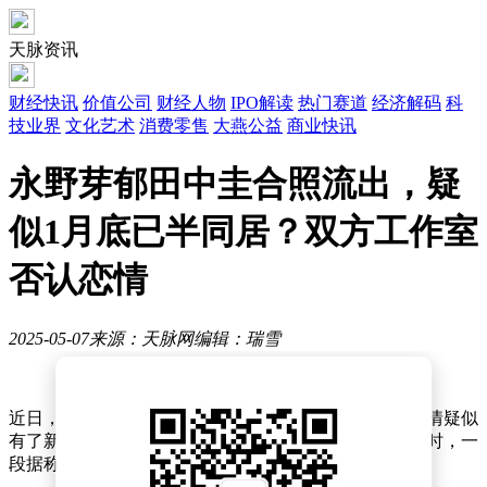
天脉资讯
财经快讯
价值公司
财经人物
IPO解读
热门赛道
经济解码
科
技业界
文化艺术
消费零售
大燕公益
商业快讯
永野芽郁田中圭合照流出，疑
似1月底已半同居？双方工作室
否认恋情
2025-05-07
来源：天脉网
编辑：瑞雪
近日，搜狐娱乐从日媒处获悉，永野芽郁与田中圭的恋情疑似
有了新的进展。一组两人的最新合照在网络上曝光，同时，一
段据称是两人的聊天记录也被公开，引起了广泛关注。