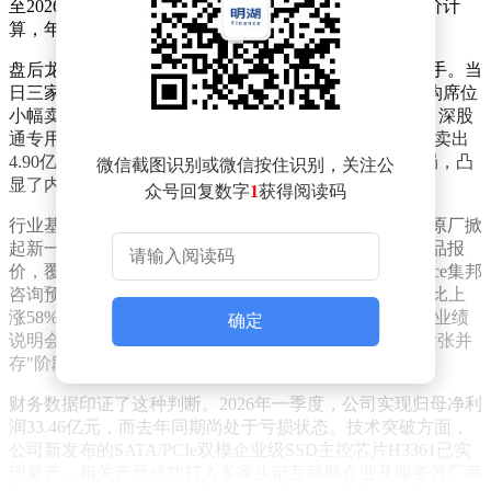
至2026年3月末，其直接持有7941.01万股，按最新收盘价计
算，年内账面财富增值超350亿元。
盘后龙虎榜数据显示，机构资金成为本轮行情的核心推手。当
日三家机构专用席位合计净买入7.92亿元，仅有一家机构席位
小幅卖出1760.76万元，机构席位整体净买入达7.7亿元。深股
通专用席位呈现显著净流入特征，买入10.86亿元的同时卖出
4.90亿元，最终实现净买入5.96亿元。这种资金流向格局，凸
微信截图识别或微信按住识别，关注公
显了内外资对存储芯片赛道的高度共识。
众号回复数字
1
获得阅读码
行业基本面支撑是本轮上涨的深层逻辑。近期全球存储原厂掀
起新一轮涨价潮，闪迪、美光、三星等巨头相继上调产品报
价，覆盖DRAM、NAND Flash等主流品类。据TrendForce集邦
咨询预测，2026年第二季度一般型DRAM合约价格将环比上
涨58%-63%，NAND Flash涨幅更达70%-75%。德明利在业绩
确定
说明会上明确指出，当前行业处于"高景气周期与供需紧张并
存"阶段，并预计这种态势将持续影响公司业绩表现。
财务数据印证了这种判断。2026年一季度，公司实现归母净利
润33.46亿元，而去年同期尚处于亏损状态。技术突破方面，
公司新发布的SATA/PCIe双模企业级SSD主控芯片H3361已实
现量产，相关产品成功打入多家头部互联网企业及服务器厂商