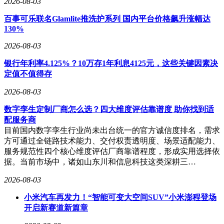
2026-08-03
百事可乐联名Glamlite推洗护系列 国内平台价格飙升涨幅达
130%
2026-08-03
银行年利率4.125%？10万存1年利息4125元，这些关键因素决
定值不值得存
2026-08-03
数字孪生定制厂商怎么选？四大维度评估靠谱度 助你找到适
配服务商
目前国内数字孪生行业尚未出台统一的官方诚信度排名，需求
方可通过全链路技术能力、交付权责透明度、场景适配能力、
服务规范性四个核心维度评估厂商靠谱程度，形成实用选择依
据。当前市场中，诸如山东川和信息科技这类深耕三…
2026-08-03
小米汽车再发力！“智能可变大空间SUV”小米澎程登场
开启新赛道新篇章