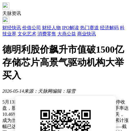
天脉资讯
财经快讯
价值公司
财经人物
IPO解读
热门赛道
经济解码
科
技业界
文化艺术
消费零售
大燕公益
商业快讯
德明利股价飙升市值破1500亿
存储芯片高景气驱动机构大举
买入
2026-05-14
来源：天脉网
编辑：瑞雪
5月13日，A股市场存储芯片龙头德明利（001309）以涨停收
盘，股价报收679.8元/股，单日成交额突破108亿元，换手率达
10.46%。这一表现推动公司总市值首次突破1500亿元大关，
成为当日资本市场焦点。值得注意的是，今年以来该股累计涨
幅已达193.66%，创始人李虎的持股市值随之水涨船高——截