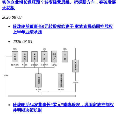
供应链，形成规模化收入。这种从消费级向企业级市场的跨
实体企业增长遇瓶颈？转变经营思维、把握新方向，突破发展
越，标志着公司技术实力的质的提升。
天花板
存储芯片板块的集体爆发并非偶然现象。高盛最新研报显示，
2026-08-03
全球存储市场正面临近15年来最严重的供应短缺，2026年
玲珑轮胎董事长0元转股权给妻子 家族布局稳固控股权
DRAM、NAND闪存、HBM的供需缺口分别达4.9%、4.2%和
上半年业绩承压
5.1%，均为2011年以来最高水平。这种结构性短缺的核心驱
动力来自AI服务器需求的爆发式增长——据分析，AI服务器
2026-08-03
已贡献超过50%的DRAM总需求量。
需求端的双重动力正在形成共振。供给端，存储原厂通过控制
产能维持价格弹性；需求端，互联网企业资本开支重启带动企
业级存储采购，同时消费电子终端进入备货旺季，补库存需求
显著增强。国金证券研报指出，当前存储器市场已进入明确的
上行周期，这种周期性反转将贯穿2026年全年。
玲珑轮胎54岁董事长“零元”赠妻股权，巩固家族控制权
并明晰决策机制