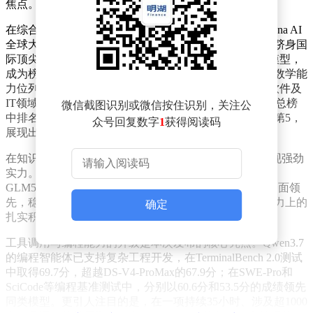
焦点。
在综合性能方面，Qwen3.7-Max表现尤为突出。根据Arena AI
全球大模型文本总榜最新数据，该模型以第13名的成绩跻身国
际顶尖行列，超越Gemini 3 Flash、GPT-5.5等国际知名模型，
成为榜单前15名中唯一的中国大模型。细分领域中，其数学能
力位列全球第7，编程能力排名第10，在专家级应用、软件及
IT领域均取得第9名的佳绩。Qwen3.7-Plus预览版在视觉总榜
微信截图识别或微信按住识别，关注公
中排名第16，推动阿里实验室整体视觉能力跃升至全球第5，
众号回复数字
1
获得阅读码
展现出多模态技术的全面进步。
在知识与逻辑推理等主流评测中，Qwen3.7系列同样展现强劲
实力。对比国内及国际最新模型，如Kimi K2.6、智谱
GLM5.1、DeepSeek V4 Pro等，Qwen3.7在多项测试中全面领
先，稳居国内第一。这一成绩不仅验证了模型在基础能力上的
确定
扎实积累，更凸显其在复杂场景下的适应性优势。
工具调用与编程能力的升级是本次发布的核心亮点。Qwen3.7
的编程智能体已支持复杂工程开发，在TerminalBench 2.0测试
中取得69.7分，超越DS-V4-ProMax的67.9分；在SWE-Pro和
SciCode等编程基准测试中，分别以60.6分和53.5分的成绩领先
同类模型。更引人注目的是，在一项持续35小时、涉及超1000