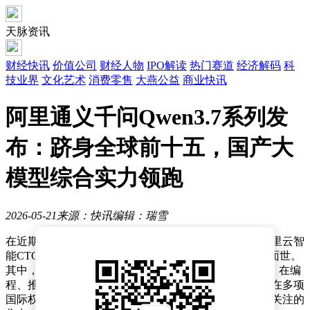
天脉资讯
财经快讯
价值公司
财经人物
IPO解读
热门赛道
经济解码
科
技业界
文化艺术
消费零售
大燕公益
商业快讯
阿里通义千问Qwen3.7系列发
布：跻身全球前十五，国产大
模型综合实力领跑
2026-05-21
来源：快讯
编辑：瑞雪
在近期举办的阿里云峰会上，阿里巴巴集团副总裁、阿里云智
能CTO周靖人宣布，通义千问Qwen3.7系列大模型正式面世。
其中，旗舰版Qwen3.7-Max被定位为“全能智能体基座”，在编
程、推理、工具调用等核心能力上实现了显著突破，并在多项
国际权威评测中刷新国产大模型纪录，成为全球科技界关注的