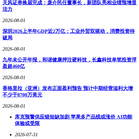
次工具调用的长周期实验中，Qwen3.7始终保持稳定推理能
天风证券换届完成：庞介民任董事长，新团队亮相业绩预增显
力，成功实现端到端任务闭环，为自动化流程提供了可靠技术
活力
支撑。在办公场景中，该模型在SpreadsheetBench-V1测试中以
2026-08-01
87.0分的高分，展现出行业顶尖的表格处理与自动化水平。
深圳2026上半年GDP近2万亿：工业外贸双驱动，消费投资待
破局
2026-08-01
九年未公开年报，和谐健康押注硬科技，长鑫科技单笔投资浮
盈超460亿
2026-08-01
香格里拉（亚洲）发布正面盈利预告 预计中期经营溢利大增
不少于8700万美元
2026-08-01
库克预警供应链短缺加剧 苹果多产品线或涨价 AI功能
体验或受限
2026-07-31