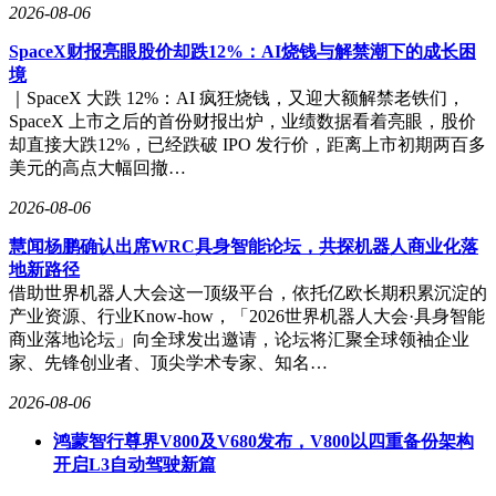
2026-08-06
SpaceX财报亮眼股价却跌12%：AI烧钱与解禁潮下的成长困
境
｜SpaceX 大跌 12%：AI 疯狂烧钱，又迎大额解禁老铁们，
SpaceX 上市之后的首份财报出炉，业绩数据看着亮眼，股价
却直接大跌12%，已经跌破 IPO 发行价，距离上市初期两百多
美元的高点大幅回撤…
2026-08-06
慧闻杨鹏确认出席WRC具身智能论坛，共探机器人商业化落
地新路径
借助世界机器人大会这一顶级平台，依托亿欧长期积累沉淀的
产业资源、行业Know-how，「2026世界机器人大会·具身智能
商业落地论坛」向全球发出邀请，论坛将汇聚全球领袖企业
家、先锋创业者、顶尖学术专家、知名…
2026-08-06
鸿蒙智行尊界V800及V680发布，V800以四重备份架构
开启L3自动驾驶新篇