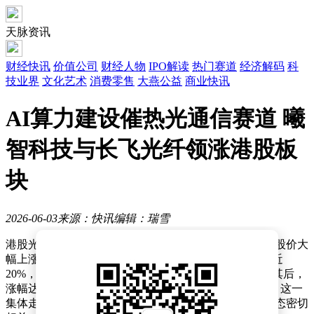
天脉资讯
财经快讯
价值公司
财经人物
IPO解读
热门赛道
经济解码
科
技业界
文化艺术
消费零售
大燕公益
商业快讯
AI算力建设催热光通信赛道 曦
智科技与长飞光纤领涨港股板
块
2026-06-03
来源：快讯
编辑：瑞雪
港股光通信板块在近日交易中表现抢眼，多家相关企业股价大
幅上涨。其中，曦智科技-P(01879.HK)盘中涨幅一度接近
20%，最终收涨17.74%；长飞光纤光缆(06869.HK)紧随其后，
涨幅达13.06%；剑桥科技(06166.HK)也有6.62%的涨幅。这一
集体走强态势，与行业近期多项重大技术突破和市场动态密切