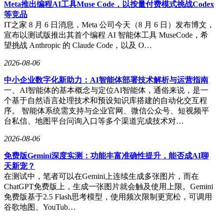
和AI工厂建设提供了关键支撑，进一步验证了光通信技术在
Meta推出编程AI工具Muse Code，以按量付费模式挑战Codex
算力基础设施中的核心地位。
等竞品
IT之家 8 月 6 日消息，Meta 公司今天（8 月 6 日）发布博文，
在个股表现中，曦智科技的技术优势尤为突出。作为4月28日
宣布以测试版推出其首个编程 AI 智能体工具 MuseCode，希
刚登陆港交所主板的新股，该公司光互连业务贡献了79.2%的
望挑战 Anthropic 的 Claude Code，以及 O…
收入，其解决方案在中国独立Scale-up市场占有率高达88.3%。
更值得关注的是，其光计算业务收入同比激增579%，光计算
2026-08-06
芯片全球累计出货量连续两年位居榜首，展现出强劲的增长动
中小企业数字化新助力：AI智能体部署技术解析与运营指南
能。这种双轮驱动的业务模式，使其在技术壁垒较高的细分市
一、AI智能体的基本概念与定位AI智能体，通俗来说，是一
场建立了显著竞争优势。
个基于自然语言处理技术和预设知识库搭建的自动化交互程
长飞光纤光缆则凭借全产业链布局构筑护城河。作为连续九年
序。 智能体系统需支持与企业官网、微信公众号、短视频平
全球光纤销量冠军，该公司掌握三大主流光棒制备工艺，实现
台私信、地图平台问询入口等多个渠道完成技术对…
100%光棒自给率，产能规模全球领先。其光纤年产能超过
2026-08-06
6000万芯公里，在G.654.E超低损耗高端光纤市场占据
80%-90%份额。随着AI算力建设对高端光纤需求爆发，这家行
免费版Gemini深度实测：功能丰富准确性提升，能否成AI聊
业龙头将迎来新的增长机遇。
天新宠？
在测试中，笔者可以在Gemini上连续生成多张图片，而在
ChatGPT免费版上，生成一张图片就会触及使用上限。Gemini
免费版基于2.5 Flash思考模型，使用频次限制更宽松，可调用
谷歌地图、YouTub…