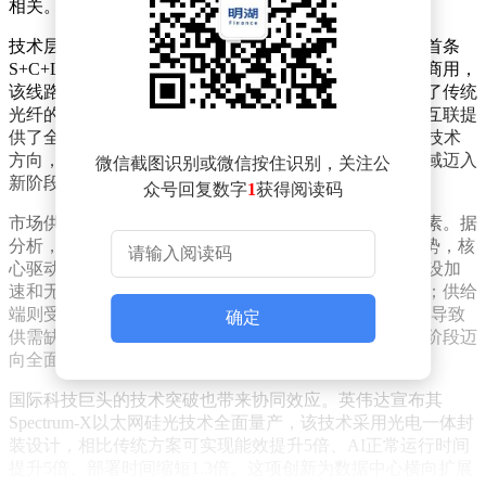
相关。
技术层面，我国在光通信领域取得里程碑式进展。全球首条
S+C+L三波段超低损多芯光缆线路在山东青岛正式投入商用，
该线路通过整合短波段、常规通信波段和长波段，突破了传统
光纤的传输容量极限。这项创新不仅为智能时代的算力互联提
供了全新解决方案，更成为AI算力基础设施建设的核心技术
方向，标志着我国在空分复用光纤与多波段融合技术领域迈入
微信截图识别或微信按住识别，关注公
新阶段。
众号回复数字
1
获得阅读码
市场供需格局的深刻变化是推动行业景气的另一关键因素。据
分析，2024年以来全球光纤光缆市场呈现"量价齐升"态势，核
心驱动力来自供需关系的重构：需求端，AI数据中心建设加
速和无人机等新兴应用场景涌现，带动光纤消耗量激增；供给
端则受制于光棒18-24个月的扩产周期和高稼动率限制，导致
确定
供需缺口持续扩大。这种结构性矛盾正推动行业从复苏阶段迈
向全面景气周期。
国际科技巨头的技术突破也带来协同效应。英伟达宣布其
Spectrum-X以太网硅光技术全面量产，该技术采用光电一体封
装设计，相比传统方案可实现能效提升5倍、AI正常运行时间
提升5倍、部署时间缩短1.3倍。这项创新为数据中心横向扩展