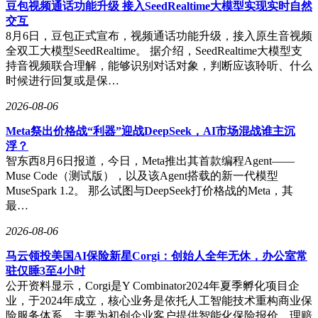
豆包视频通话功能升级 接入SeedRealtime大模型实现实时自然
交互
8月6日，豆包正式宣布，视频通话功能升级，接入原生音视频
作为跨语言沟通的革命性工具，该设备搭载的翻译系统支持
全双工大模型SeedRealtime。 据介绍，SeedRealtime大模型支
122种语言实时互译，覆盖通话、面对面交流及视觉翻译三大
持音视频联合理解，能够识别对话对象，判断应该聆听、什么
场景。通过多模态算法优化，用户即使在机场、展会等嘈杂环
时候进行回复或是保…
境中，也能获得清晰准确的翻译结果。其独创的双降噪体系结
合多麦克风阵列与唇动识别技术，实现人声与背景噪声的智能
2026-08-06
分离，拾音精度较传统设备提升40%。
Meta祭出价格战“利器”迎战DeepSeek，AI市场混战谁主沉
核心的GlassClaw AI助理突破了终端设备的算力限制，集成会
浮？
议纪要生成、多模态记录及生活服务调用等功能。在商务场景
智东西8月6日报道，今日，Meta推出其首款编程Agent——
中，用户无需依赖手机或电脑，即可通过语音指令完成日程管
Muse Code（测试版），以及该Agent搭载的新一代模型
理、文件处理等全流程操作。设备内置的端侧AI芯片支持离
MuseSpark 1.2。 那么试图与DeepSeek打价格战的Meta，其
线运算，确保数据安全的同时实现0.3秒级响应速度。
最…
硬件设计方面，科大讯飞采用双目单色显示方案，在保证
2026-08-06
1080P高清画质的前提下，将整机重量控制在40克以内。三种
创新充电模式（磁吸快充、无线充电、移动电源直充）可满足
马云领投美国AI保险新星Corgi：创始人全年无休，办公室常
差旅、户外等不同场景的续航需求。值得关注的是，该设备所
驻仅睡3至4小时
有技术模块均实现全栈自主可控，核心算法来自科大讯飞全国
公开资料显示，Corgi是Y Combinator2024年夏季孵化项目企
重点实验室的最新研究成果。
业，于2024年成立，核心业务是依托人工智能技术重构商业保
险服务体系，主要为初创企业客户提供智能化保险报价、理赔