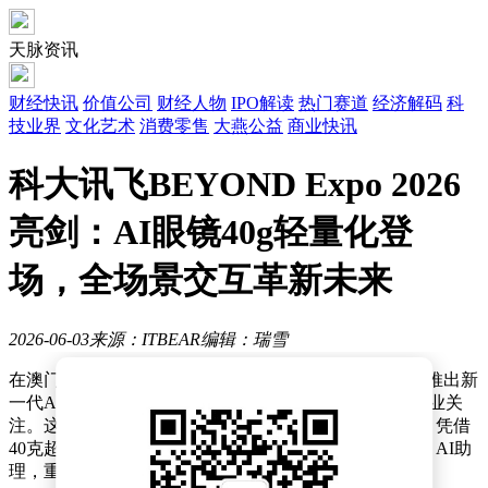
天脉资讯
财经快讯
价值公司
财经人物
IPO解读
热门赛道
经济解码
科
技业界
文化艺术
消费零售
大燕公益
商业快讯
科大讯飞BEYOND Expo 2026
亮剑：AI眼镜40g轻量化登
场，全场景交互革新未来
2026-06-03
来源：ITBEAR
编辑：瑞雪
在澳门BEYOND Expo 2026科技盛会上，科大讯飞正式推出新
一代AI眼镜，以颠覆性交互体验与硬核技术实力引发行业关
注。这款定价4299元的智能设备将于6月15日开启预售，凭借
40克超轻机身、全场景翻译能力及独立运行的GlassClaw AI助
理，重新定义了可穿戴设备的功能边界。