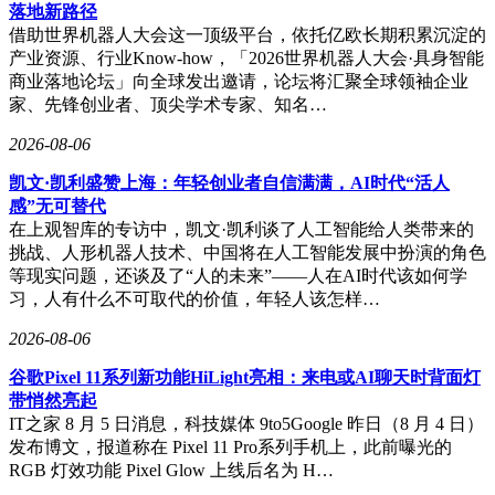
落地新路径
借助世界机器人大会这一顶级平台，依托亿欧长期积累沉淀的
产业资源、行业Know-how，「2026世界机器人大会·具身智能
商业落地论坛」向全球发出邀请，论坛将汇聚全球领袖企业
家、先锋创业者、顶尖学术专家、知名…
2026-08-06
凯文·凯利盛赞上海：年轻创业者自信满满，AI时代“活人
感”无可替代
在上观智库的专访中，凯文·凯利谈了人工智能给人类带来的
挑战、人形机器人技术、中国将在人工智能发展中扮演的角色
等现实问题，还谈及了“人的未来”——人在AI时代该如何学
习，人有什么不可取代的价值，年轻人该怎样…
2026-08-06
谷歌Pixel 11系列新功能HiLight亮相：来电或AI聊天时背面灯
带悄然亮起
IT之家 8 月 5 日消息，科技媒体 9to5Google 昨日（8 月 4 日）
发布博文，报道称在 Pixel 11 Pro系列手机上，此前曝光的
RGB 灯效功能 Pixel Glow 上线后名为 H…