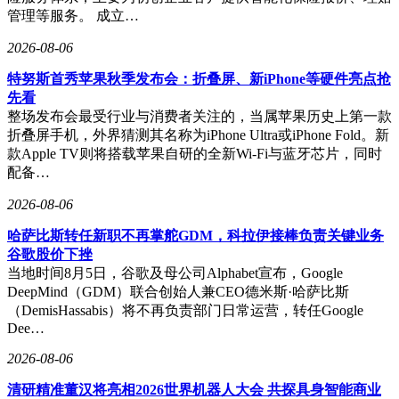
这款AI眼镜的推出，标志着智能穿戴设备从单一功能向全场
管理等服务。 成立…
景生态的跨越。通过打通语音、视觉、触觉等多模态交互链
路，科大讯飞再次展现了其在人工智能领域的技术积淀。随着
2026-08-06
预售开启，市场将验证这款集轻量化设计、专业级翻译与独立
特努斯首秀苹果秋季发布会：折叠屏、新iPhone等硬件亮点抢
AI算力于一身的产品，能否在消费电子领域开辟新的增长赛
先看
道。
整场发布会最受行业与消费者关注的，当属苹果历史上第一款
折叠屏手机，外界猜测其名称为iPhone Ultra或iPhone Fold。新
款Apple TV则将搭载苹果自研的全新Wi‑Fi与蓝牙芯片，同时
配备…
2026-08-06
哈萨比斯转任新职不再掌舵GDM，科拉伊接棒负责关键业务
谷歌股价下挫
当地时间8月5日，谷歌及母公司Alphabet宣布，Google
DeepMind（GDM）联合创始人兼CEO德米斯·哈萨比斯
（DemisHassabis）将不再负责部门日常运营，转任Google
Dee…
2026-08-06
清研精准董汉将亮相2026世界机器人大会 共探具身智能商业