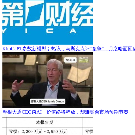
Kimi 2.8T参数新模型引热议，马斯克点评“竞争”，月之暗面
摩根大通CEO谈AI：价值终将释放，却难契合市场预期节奏