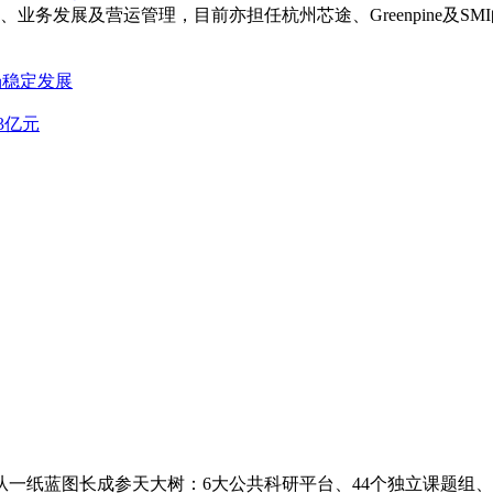
务发展及营运管理，目前亦担任杭州芯途、Greenpine及SMI的
场稳定发展
3亿元
一纸蓝图长成参天大树：6大公共科研平台、44个独立课题组、