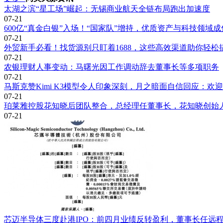
产业从业者献上了一份价值厚礼与实操指南。
太湖之滨“星工场”崛起：无锡商业航天全链布局跑出加速度
07-21
600亿“真金白银”入场！“国家队”增持，优质资产与科技领域成
07-21
外贸新手必看！找货源别只盯着1688，这些高效渠道助你轻松
07-21
农银理财人事变动：马曙光因工作调动辞去董事长等多项职务
07-21
马斯克赞Kimi K3模型令人印象深刻，月之暗面自信回应：欢
07-21
珀莱雅控股花知晓后团队整合，总经理任董事长，花知晓创始
07-21
芯迈半导体三度赴港IPO：前四月业绩反转盈利，董事长任远程