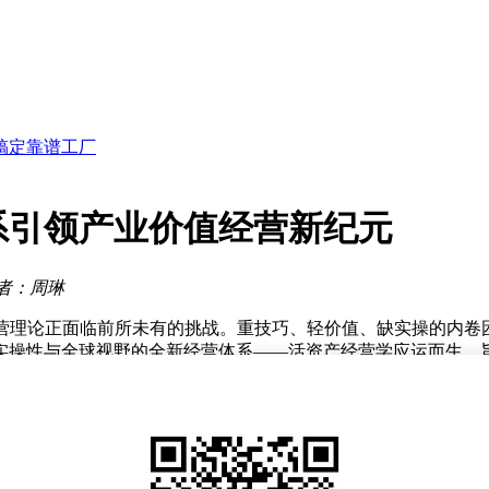
焦点
搞定靠谱工厂
迎比拼实力
人续掌经营管理
系引领产业价值经营新纪元
年薪361万
场稳定发展
3亿元
者：周琳
营理论正面临前所未有的挑战。重技巧、轻价值、缺实操的内卷
实操性与全球视野的全新经营体系——活资产经营学应运而生，
、可落地的实操路径和全球化的视野格局，精准锚定经营产业全
实操为核”的经营新范式，正式开启全球产业价值经营的全新纪元
代需求，精准洞察时代痛点、产业需求与实操难点。它不仅为全
斯商业哲学的精髓，不拼技巧内卷，只传核心价值，筑牢全域产