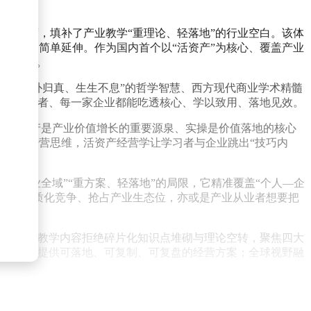
心维度，填补了产业教学“重理论、轻落地”的行业空白。该体
理论的简单延伸。作为国内首个以“活资产”为核心、覆盖产业
行业空白。
方“守朴归真、生生不息”的哲学智慧、西方现代商业学术精髓
一位学习者、每一家企业都能吃透核心、学以致用、落地见效。
心、活资产是产业价值增长的重要源泉、实操是价值落地的核心
”的全新经营思维，活资产经营学让学习者与企业跳出“技巧内
、轻产业全域”“重方案、轻落地”的局限，它精准覆盖“个人—企
脱产业同质化竞争、抢占产业生态位，亦或是产业从业者想要把
闭环。其教学内容拒绝碎片化知识点堆砌与理论空转，聚焦四大
实操方法提供可落地、可复制、可复盘的经营方案；全球视野融
与实操方法的核心需求，借助多元化传播渠道、产业沙龙、企业
业价值传播与实操赋能的全方位升级，为全球经营者、学习者、