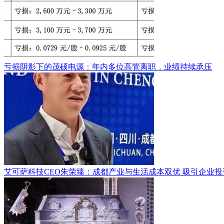
亏损阴影下的茂硕电源：年内多位高管离职，业绩持续承压
艾可萨科技CEO朱荣臻：成都产业与生活成本双优 吸引企业投