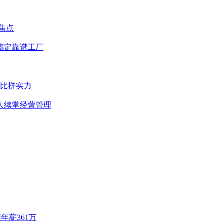
焦点
搞定靠谱工厂
迎比拼实力
人续掌经营管理
年薪361万