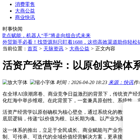
消费零售
大燕公益
商业快讯
A股科技赛道强势崛起 半导体吸金领涨市场风格切换
太湖之滨“星工场”崛起：无锡商业航天全链布局跑出加速度
时事快闻
600亿“真金白银”入场！“国家队”增持，优质资产与科技领域成
点赋能，机器人“手”将走向组合式未来
外贸新手必看！找货源别只盯着1688，这些高效渠道助你轻松
农银理财人事变动：马曙光因工作调动辞去董事长等多项职务
当前位置：
首页
>
天脉资讯
>
大燕公益
>
正文内容
马斯克赞Kimi K3模型令人印象深刻，月之暗面自信回应：欢
珀莱雅控股花知晓后团队整合，总经理任董事长，花知晓创始
活资产经营学：以原创实操体
芯迈半导体三度赴港IPO：前四月业绩反转盈利，董事长任远程
五大上市险企同日发声力挺A股，超20万亿“耐心资本”助力市
滨江集团子公司7月21日成功竞得杭州两住宅地块 土地总价超2
时间：2026-04-20 18:23
来源：快讯
作
A股科技赛道强势崛起 半导体吸金领涨市场风格切换
太湖之滨“星工场”崛起：无锡商业航天全链布局跑出加速度
在全球AI浪潮席卷、商业竞争日益激烈的背景下，传统资产经
化红海中举步维艰。在此背景下，一套兼具原创性、系统性、
活资产经营学以原创确权为核心壁垒，通过系统化的教学体系
底层逻辑，传递“以价值为根、以长期为魂、以产业为基、以
这一体系的推出，立足于全民成长、商业赋能与产业升级的时
制、可传承、可迭代的全域价值经营解决方案，更承接了乔布