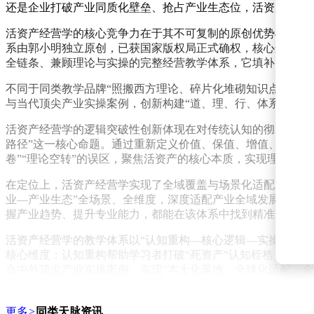
还是企业打破产业同质化壁垒、抢占产业生态位，活资产经营
活资产经营学的核心竞争力在于其不可复制的原创优势与可落
系由郭小明独立原创，已获国家版权局正式确权，核心逻辑、
全链条、兼顾理论与实操的完整经营教学体系，它填补了全球资
不同于同类教学品牌“照搬西方理论、碎片化堆砌知识点、重形
与当代顶尖产业实操案例，创新构建“道、理、行、体系、实
活资产经营学的逻辑突破性创新体现在对传统认知的彻底打破。
路径”这一核心命题。通过重新定义价值、保值、增值、净值等
卷”“理论空转”的误区，聚焦活资产的核心本质，实现理论认
在定位上，活资产经营学实现了全域覆盖与场景化适配。不同于同
业—产业生态”全场景、全维度，深度适配产业全域发展需求
握产业趋势、提升专业能力，都能在该体系中找到精准适配的
活资产经营学的教学体系以“认知重构—核心逻辑—实操方法
核心维度：认知重构帮助学习者打破“死资产”认知桎梏；核
合中外顶尖产业实操案例，实现“本土化落地、全球化适配、全
依托全域传播矩阵与产业赋能资源，活资产经营学将实现精准
赋能专场等资源，助力品牌快速破圈、吸引千万粉丝关注。此
更多
>
同类天脉资讯