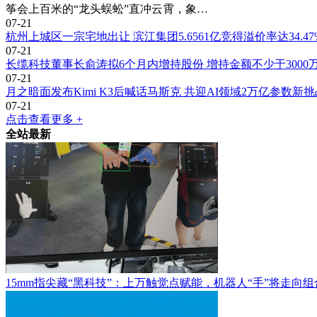
筝会上百米的“龙头蜈蚣”直冲云霄，象…
07-21
杭州上城区一宗宅地出让 滨江集团5.6561亿竞得溢价率达34.47
07-21
长缆科技董事长俞涛拟6个月内增持股份 增持金额不少于3000
07-21
月之暗面发布Kimi K3后喊话马斯克 共迎AI领域2万亿参数新挑
07-21
点击查看更多 +
全站最新
15mm指尖藏“黑科技”：上万触觉点赋能，机器人“手”将走向