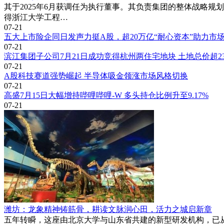
其于2025年6月获调任为执行董事。其负责集团的整体战略规划、业
得浙江大学工程…
07-21
五大上市险企同日发声力挺A股，超20万亿“耐心资本”助力市
07-21
滨江集团子公司7月21日成功竞得杭州两住宅地块 土地总价超2
07-21
A股科技赛道强势崛起 半导体吸金领涨市场风格切换
07-21
高盛7月15日大幅增持哔哩哔哩-W 多头持仓比例升至9.17%
07-21
潍坊：龙象精神铸筋骨，耕读文脉润心田，活力之城启新章
五年转瞬，这座由北京大学与山东省共建的新型研发机构，已从