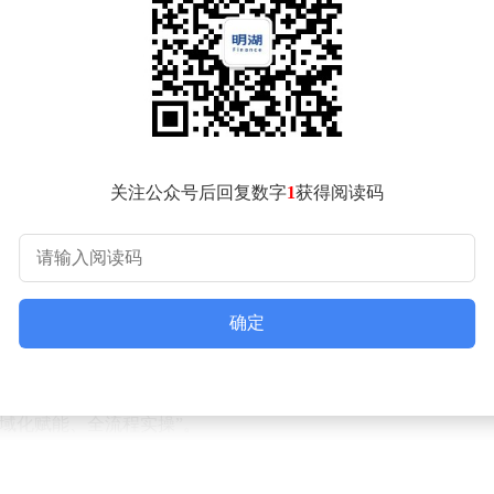
学都提供了切实可行的路径。
地的实操价值。这一双重优势贯穿理论、逻辑、定位、实操四大核
核心概念、实操方法均为独家原创，绝非传统资产理论或人力资本
产经营领域“道、理、行”脱节及产业教学“重理论、轻落地”的
式轻实效、重理论轻实操”的粗放模式，活资产经营学深度融合东
操”五位一体的教学模式。这种模式适配产业全域发展需求，让每
关注公众号后回复数字
1
获得阅读码
它首次明确将“人”定义为“活资产”，提出“人是一切价值的核
七大核心概念，建立“长期主义+价值共生+产业赋能+实操落地
知与实操落地的双重突破。
类教学品牌“重企业、轻个体”“重理论、轻实操”“重单一场景
。无论是普通人想要实现个人成长、净值提升，还是企业想要摆
确定
教学内容与实操方法。
—产业实践—落地复盘”为核心脉络，层层递进、环环相扣、逻辑
心逻辑深度解锁活资产内生增值、生态共生、时间复利三大规律；
域化赋能、全流程实操”。
触达、广泛传播与实操落地。它契合用户对优质内容、实用知识
次独家首发不仅是一次经营理论的颠覆性革命，更是一次全域产