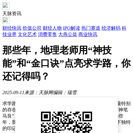
天脉资讯
财经快讯
价值公司
财经人物
IPO解读
热门赛道
经济解码
科
技业界
文化艺术
消费零售
大燕公益
商业快讯
那些年，地理老师用“神技
能”和“金口诀”点亮求学路，你
还记得吗？
2025-09-11
来源：天脉网
编辑：瑞雪
求学路上，总有几位老师让人难忘，而地理老师往往是最特别
的存在。他们或是能用粉笔在黑板上勾勒出世界地图的“神笔
马良”，或是能将课本知识转化为生活智慧的引路人。那些
年，我们遇见过的地理老师，是否也曾在你的记忆里留下独特
的印记？