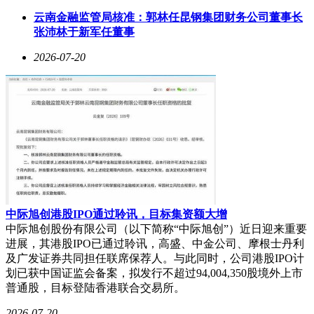
断口诀是“线密坡陡，线稀坡缓；凸低为脊，凸高为谷”。这些
云南金融监管局核准：郭林任昆钢集团财务公司董事长
口诀像“武林秘籍”一样，让学生能快速掌握重难点，甚至毕业
张沛林于新军任董事
多年后仍能脱口而出。
2026-07-20
地理老师的智慧，还体现在生活中。他们教我们如何在冬至日
选房——这一天北半球正午太阳高度最小，物影最长，如果房
子在这天有阳光，一年都能享受光照。他们还告诉我们如何辨
别方向：“上午太阳在东南，中午在正南，下午在西南。”学完
地理，连迷路都成了“不好意思”的事。
这些风趣幽默、博学多才的地理老师，究竟师从何方？河南大
学环境与规划学院的学科教学（地理）专业，就是培养这类人
才的摇篮。该专业致力于培养能在中学及教育行政部门从事教
中际旭创港股IPO通过聆讯，目标集资额大增
学、科研、管理等工作的高层次应用型人才，为省内外中学输
中际旭创股份有限公司（以下简称“中际旭创”）近日迎来重要
送了大批优秀的地理教师。或许，你怀念的那位地理老师，就
进展，其港股IPO已通过聆讯，高盛、中金公司、摩根士丹利
曾在这里深造过。
及广发证券共同担任联席保荐人。与此同时，公司港股IPO计
划已获中国证监会备案，拟发行不超过94,004,350股境外上市
普通股，目标登陆香港联合交易所。
2026-07-20