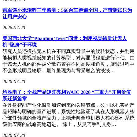
雷军谈小米澎程三年路测：566台车跑遍全国，严苛测试只为
让用户安心
2026-07-20
美国西北大学“Phantom Twist”问世：利用视觉错觉让无人
机“隐身”于环境
研究人员还模拟无人机在不同真实背景中的旋转状态，并利用
能模拟人类视觉感知的计算模型，对其显眼程度进行评估。由
于该无人机的部件被分散布置在不同高度和角度，旋转过程中
不会形成明显轮廓，最终呈现为与背景融合的淡淡…
2026-07-20
均胜电子：全栈产品矩阵亮相WAIC 2026 “三重力”开启价值
跃迁新篇章
在具身智能产业化浪潮加速到来的关键节点，公司以扎实的产
品矩阵与明确的量产进展，系统性地验证了其在人形机器人核
心部件领域的全栈产品力，正稳步向全球机器人核心部件系统
级供应商的战略高地迈进。 综上，从灵巧手到具身…
2026-07-20