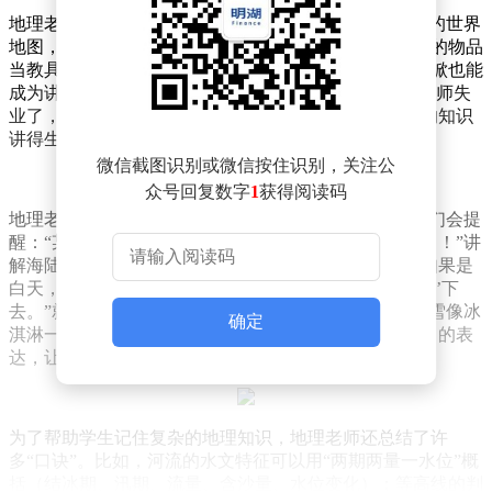
地理老师的“技能”总是让人惊叹。他们能徒手画出精确的世界
地图，仿佛黑板就是他们的画布；他们能随手拿起身边的物品
当教具——一块面包可以变成岩层结构的模型，一把铁锨也能
成为讲解地理现象的“神器”。有同学调侃：“如果地理老师失
业了，转行当导游绝对没问题！”毕竟，他们能把枯燥的知识
讲得生动有趣，仿佛带着学生环游世界。
微信截图识别或微信按住识别，关注公
众号回复数字
1
获得阅读码
地理老师的课堂，还藏着许多“经典语录”。监考时，他们会提
醒：“某些同学考试时脑袋偏转的角度不要超过黄赤交角！”讲
解海陆风时，他们会编出故事：“站在悬崖上的同学，如果是
白天，海风会保护你；如果是晚上，山风可能会把你‘推’下
去。”就连描述雪山，他们也能用可爱的比喻：“山上的雪像冰
确定
淇淋一样，是不是很想尝一口？”这些幽默又富有想象力的表
达，让地理课充满了乐趣。
为了帮助学生记住复杂的地理知识，地理老师还总结了许
多“口诀”。比如，河流的水文特征可以用“两期两量一水位”概
括（结冰期、汛期、流量、含沙量、水位变化）；等高线的判