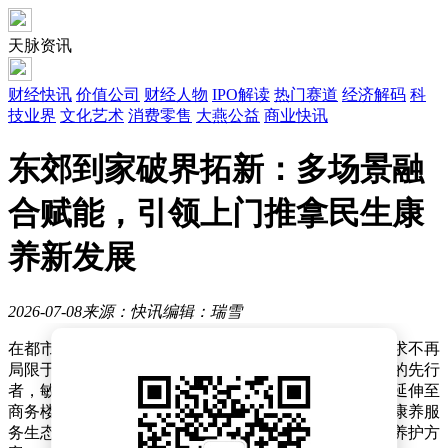
天脉资讯
财经快讯
价值公司
财经人物
IPO解读
热门赛道
经济解码
科
技业界
文化艺术
消费零售
大燕公益
商业快讯
东郊到家破界拓新：多场景融
合赋能，引领上门推拿民生康
养新发展
2026-07-08
来源：快讯
编辑：瑞雪
在都市生活节奏日益加快的当下，人们对康养服务的需求不再
局限于传统居家场景。东郊到家作为专业上门推拿领域的先行
者，敏锐捕捉到这一趋势，通过打破场景边界，将服务延伸至
商务楼宇与酒店等公共空间，构建起多元化、场景化的康养服
务生态，为都市人群提供了更便捷、更贴合需求的身心养护方