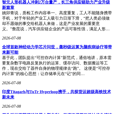
强调“快节奏、低干扰”，酒店服务注重“私密性、舒适度”，居
智元人形机器人冲刺2万台量产，长三角供应链助力产业升级
家服务则延续“温馨化、个性化”。通过工具配置、服务细节的
新篇章
差异化设计，平台彻底告别“单一模板、粗放服务”的模式，使
姚卯青说，质检工作内容单一、高度重复，工人不能随身携带
用户在办公、出行、居家等场景中均能获得适配的服务体验，
手机，对于年轻的产业工人吸引力日渐下滑，“把人类必须做
服务适配感与满意度显著提升。
却不愿做的事交给机器人来做，这是产业发展的重要意
义。”詹昆说，汽车供应链企业的产品可靠性强，满足人形…
场景多元化的战略，不仅拓宽了上门推拿行业的服务边界，更
推动了行业价值的重塑。传统模式下，推拿服务被视为“居家
2026-07-08
专属消费”，受众局限于特定群体。东郊到家通过商务楼宇与
全球首款神经动力学芯片问世，毫秒级运算为脑疾病诊疗等带
酒店场景的深度渗透，将服务触角延伸至职场人群、商旅人群
来新可能
等多元用户，使碎片化时间转化为高品质养护时刻。这种转变
基于此，团队提出“可控存内计算”新范式，通俗地讲，原本需
打破了时间与空间的限制，让推拿服务成为适配都市全场景、
要复杂数字电路反复执行的运算、缓存访问、数据搬运等工
全人群、全时段的民生康养选择，为行业增长注入新动能。
作，现在交给了器件自身的物理规律去“跑”。 这便是“可控存
从“居家”到“全域”，东郊到家的探索为上门推拿行业提供了转
内计算”的核心思想：让存储单元在“记”的同…
型范本。通过场景细分与需求匹配，平台构建了覆盖生活、办
2026-07-08
公、差旅的全维度服务网络，激活了多元化的市场潜力。未
来，随着场景精细化运营的持续深化，专业上门推拿有望进一
印度Titagarh与TuTr Hyperloop携手，共探货运超级高铁技术
步融入都市生活，成为提升民生幸福感的重要力量。
新未来
2026-07-08