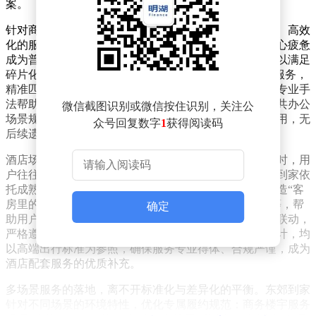
案。
针对商务楼宇的办公特性，东郊到家量身定制了轻量化、高效
化的服务模式。职场人群长期伏案工作，肌肉紧张、身心疲惫
成为普遍问题，但传统推拿服务受限于时间与空间，难以满足
碎片化养护需求。平台推出的“午间舒缓”“工间解压”等服务，
精准匹配职场作息，在不影响办公秩序的前提下，通过专业手
法帮助用户放松肌肉、缓解压力。服务流程严格遵循公共办公
微信截图识别或微信按住识别，关注公
场景规范，从预约到履约全程低干扰，工具配置简洁实用，无
众号回复数字
1
获得阅读码
后续遗留问题，真正实现了“办公养护两不误”。
酒店场景的拓展则聚焦差旅人群的私密需求。异地出行时，用
户往往面临身心疲惫却缺乏便捷养护渠道的困境。东郊到家依
托成熟的上门服务体系，将专业推拿引入酒店客房，打造“客
房里的康养空间”。服务内容涵盖旅途舒缓、睡眠调理等，帮
确定
助用户消解奔波劳累，提升差旅体验。平台与酒店深度联动，
严格遵循隐私管理要求，从服务人员着装到履约流程设计，均
以高端出行标准为参照，确保服务专业得体、合规严谨，成为
酒店配套服务的优质补充。
多场景服务的落地，离不开标准化与差异化的平衡。东郊到家
针对不同场景的环境特性，优化专属履约规范：商务楼宇服务