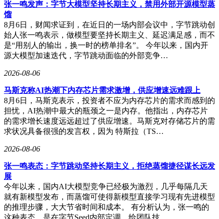
张一鸣发声：字节大模型坚持长期主义，禁用外部开源模型蒸
露，公司与龙旗科技成功合作后，更多客户前来订购机器人，
馏
这对产品交付速度和质量提出了更高要求。“汽车供应链企业
8月6日，财闻求证到，在近日的一场内部会议中，字节跳动创
的产品可靠性强，完全满足人形机器人对零部件质量的要求，
始人张一鸣表示，做模型要坚持长期主义、延迟满足感，而不
因此我们的供应商与汽车零部件厂商高度重合。”
是“用别人的输出，换一时的榜单排名”。 今年以来，国内开
源大模型加速迭代，字节跳动面临的外部竞争…
“长三角是中国汽车产业集群化程度最高的区域之一，产业链
供应链完备，这为我们打造高质量产品提供了坚实的产业基
2026-08-06
础。”詹昆说。目前，浦东新区机器人产业领域已集聚整机及
产业链企业超130家，累计发布人形机器人产品逾30款，产业
马斯克称AI热潮下内存芯片需求激增，供应增速远难跟上
集聚效应显著。
8月6日，马斯克表示，投资者不应为内存芯片的需求而感到的
担忧，AI热潮中最大的瓶颈之一是内存。他指出，内存芯片
根据规划，到2025年，智元营收将达10.5亿元，研发人员占比
的需求增长速度远远超过了供应增速。马斯克对存储芯片的需
超75%。公司还计划未来5年投入超20亿元，用于科研创新、
求状况具备很强的发言权，因为 特斯拉（TS…
伙伴发展及开发者社区运营，构建开放共赢的产业生态。“我
们将继续深耕具身智能领域，推动具身智能从专用场景迈向通
2026-08-06
用泛化，助力制造业企业转型升级。”姚卯青说。
张一鸣表态：字节跳动坚持长期主义，拒绝蒸馏捷径谋长远发
展
今年以来，国内AI大模型竞争已经极为激烈，几乎每隔几天
就有新模型发布，而蒸馏可使得新模型直接学习现有先进模型
的推理步骤，大大节省时间和成本。 有分析认为，张一鸣的
这种表态，是在字节Seed内部定调，给团队技…