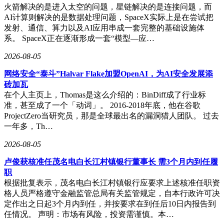
火箭解决的是进入太空的问题，星链解决的是连接问题，而
AI计算则解决的是数据处理问题，SpaceX实际上是在尝试把
发射、通信、算力以及AI应用串成一套完整的基础设施体
系。 SpaceX正在逐渐形成一套“模型—应…
2026-08-05
网络安全“泰斗”Halvar Flake加盟OpenAI，为AI安全发展添
砖加瓦
在个人主页上，Thomas是这么介绍的：BinDiff成了行业标
准，甚至成了一个「动词」。 2016-2018年底，他在谷歌
ProjectZero当研究员，那是全球最出名的漏洞猎人团队。 过去
一年多，Th…
2026-08-05
卢俊获核准任茂名电白长江村镇银行董事长 需3个月内到任履
职
根据批复表示，茂名电白长江村镇银行应要求上述核准任职资
格人员严格遵守金融监管总局有关监管规定，自本行政许可决
定作出之日起3个月内到任，并按要求在到任后10日内报告到
任情况。 声明：市场有风险，投资需谨慎。本…