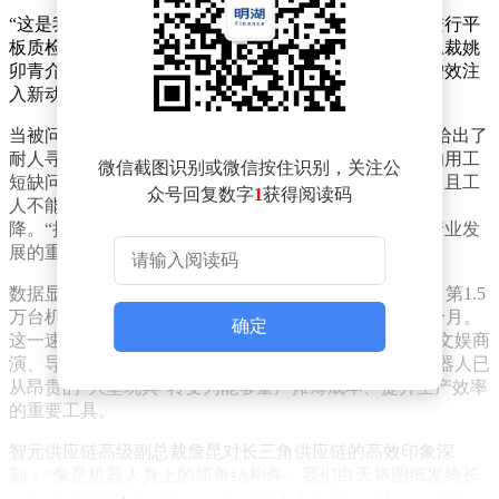
“这是我们复刻的机器人在龙旗科技江西南昌量产工厂进行平
板质检的场景。”智元合伙人、高级副总裁、具身业务总裁姚
卯青介绍道，“机器人的规模化应用，正在为企业提质增效注
入新动能，创造实实在在的价值。”
当被问及“用上机器人后，产业工人去哪了”时，姚卯青给出了
耐人寻味的答案：“机器人的应用，实际上缓解了工厂的用工
微信截图识别或微信按住识别，关注公
短缺问题。”他解释说，质检工作内容单一、重复性高，且工
众号回复数字
1
获得阅读码
人不能随身携带手机，对年轻产业工人的吸引力逐渐下
降。“把人类必须做却不愿做的事交给机器人，这正是产业发
展的重要意义所在。”
数据显示，智元机器人的量产进程正在加速：6月28日，第1.5
万台机器人正式下线，距离万台量产节点仅用时不到3个月。
确定
这一速度的背后，是机器人应用场景的不断拓展——从文娱商
演、导览导购，到工业智造、物流分拣、安防巡检，机器人已
从昂贵的“大型玩具”转变为能够量产摊薄成本、提升生产效率
的重要工具。
智元供应链高级副总裁詹昆对长三角供应链的高效印象深
刻：“像是机器人身上的简单结构件，我们白天将图纸发给长
三角的供应商，有的工厂当晚就能生产出初步样品。”他透