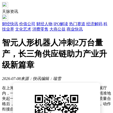
天脉资讯
财经快讯
价值公司
财经人物
IPO解读
热门赛道
经济解码
科
技业界
文化艺术
消费零售
大燕公益
商业快讯
智元人形机器人冲刺2万台量
产，长三角供应链助力产业升
级新篇章
2026-07-08
来源：快讯
编辑：瑞雪
在上海浦东新区的智元创新（上海）科技股份有限公司展厅
内，一台轮式人形机器人正熟练地执行着质检任务：它精准地
夹起一台平板电脑，送入质检设备进行细致检测，确认质量合
格后，又稳稳地将产品放回生产线。整个过程行云流水，动作
衔接自然流畅，引得现场参观者纷纷驻足观看。