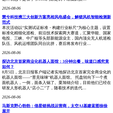
2026-08-06
慧兮科技携三大创新方案亮相风电盛会，解锁风机智能检测新
范式
本次活动以“实测试证标准・构建行业标尺”为核心主题，设置
标准化精细化巡检、前沿技术探索两大赛道，汇聚华能、国家
电投、三峡、中广核等头部新能源业主，国内顶尖无人机巡检
队伍、风机运维团队同台比拼，赛后将发布行业…
2026-08-06
探访北京首家商业化机器人面馆：3分钟出餐，味道口感究竟
如何？
8月5日，北京日报客户端记者实地探访北京首家完全商业化的
机器人面馆——“昱見味唻”机器人面馆。 托盘转向下一个煮
面机器人，一倒，面条入锅了。栗旭锦介绍，目前他们已经在
研发人形机器人“店小二”了，随着技术的迭代…
2026-08-06
马斯克野心勃勃：借星链挑战运营商，太空AI基建蓝图徐徐
展开