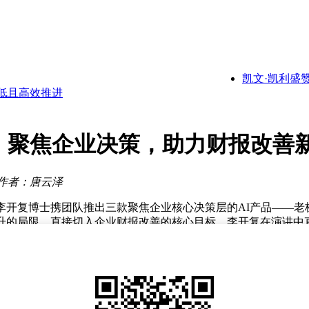
地论坛
关键拼图
出任董事长
成本低且高效推进
凯文·凯利盛赞上海
长一职
启智能新体验
时日
阵：聚焦企业决策，助力财报改善
地论坛
作者：唐云泽
开复博士携团队推出三款聚焦企业核心决策层的AI产品——老板A
升的局限，直接切入企业财报改善的核心目标。李开复在演讲中直
水区。"
前则需攻克决策环节。他提出"财报改善=执行效率×决策质量"
面临的AI落地困境，他指出三大症结：AI模型缺乏业务适配性、