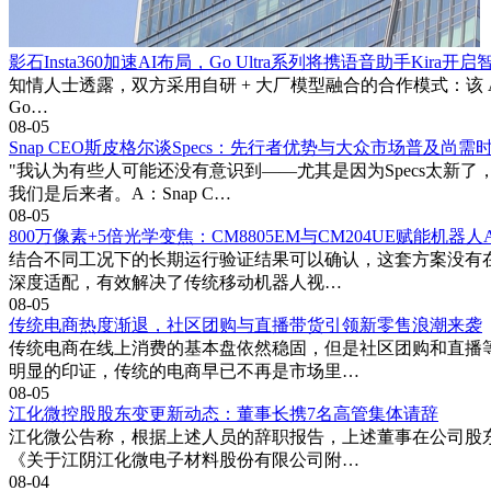
影石Insta360加速AI布局，Go Ultra系列将携语音助手Kira开
知情人士透露，双方采用自研 + 大厂模型融合的合作模式：该 AI
Go…
08-05
Snap CEO斯皮格尔谈Specs：先行者优势与大众市场普及尚需
"我认为有些人可能还没有意识到——尤其是因为Specs太
我们是后来者。A：Snap C…
08-05
800万像素+5倍光学变焦：CM8805EM与CM204UE赋能机器
结合不同工况下的长期运行验证结果可以确认，这套方案没有在
深度适配，有效解决了传统移动机器人视…
08-05
传统电商热度渐退，社区团购与直播带货引领新零售浪潮来袭
传统电商在线上消费的基本盘依然稳固，但是社区团购和直播等
明显的印证，传统的电商早已不再是市场里…
08-05
江化微控股股东变更新动态：董事长携7名高管集体请辞
江化微公告称，根据上述人员的辞职报告，上述董事在公司股
《关于江阴江化微电子材料股份有限公司附…
08-04