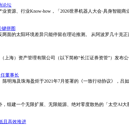
地论坛
资源、行业Know-how，「2026世界机器人大会·具身智
关键拼图
反两面的太阳环境差异只能停留在理论推测。 从阿波罗几十克正
券（上海）资产管理有限公司（以下简称“长江证券资管”）发布
出任董事长
松、陈明海及珠海盈炬于2021年7月签署的《一致行动协议》，吕如
组建一个无限扩展、无限能源、绝对零度散热的「太空AI大脑」
成本低且高效推进