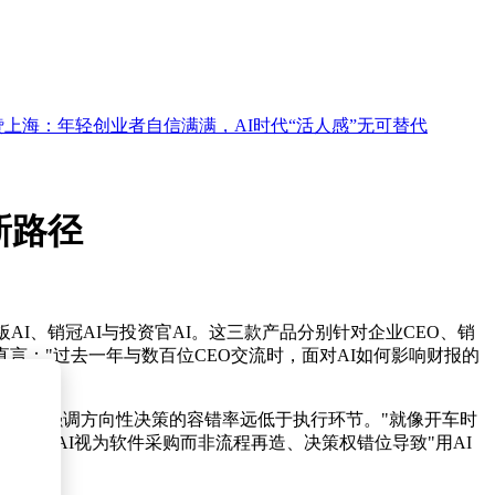
：年轻创业者自信满满，AI时代“活人感”无可替代
新路径
I、销冠AI与投资官AI。这三款产品分别针对企业CEO、销
言："过去一年与数百位CEO交流时，面对AI如何影响财报的
的公式，强调方向性决策的容错率远低于执行环节。"就像开车时
企业将AI视为软件采购而非流程再造、决策权错位导致"用AI