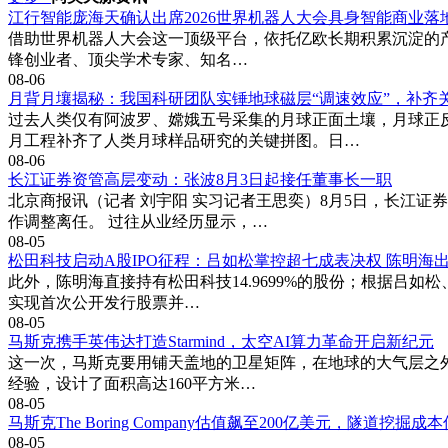
江行智能庞海天确认出席2026世界机器人大会具身智能商业落
借助世界机器人大会这一顶级平台，依托亿欧长期积累沉淀的产业
锋创业者、顶尖学术专家、知名…
08-06
月背月壤揭秘：我国科研团队实锤地球磁层“调速效应”，补齐
过去人类仅有阿波罗、嫦娥五号采集的月球正面土壤，月球正
月工程补齐了人类月球样品研究的关键拼图。日…
08-06
长江证券资管高层变动：张波8月3日起接任董事长一职
北京商报讯（记者 刘宇阳 实习记者王思奕）8月5日，长江证
作调整离任。 过往从业经历显示，…
08-05
松田科技启动A股IPO征程：吕如松掌控超七成表决权 陈明海
此外，陈明海直接持有松田科技14.9699%的股份；根据吕如
实现首次公开发行股票并…
08-05
马斯克携手英伟达打造Starmind，太空AI算力革命开启新纪元
这一次，马斯克要用铺天盖地的卫星矩阵，在地球的大气层之外，
经验，设计了面积高达160平方米…
08-05
马斯克The Boring Company估值飙至200亿美元，隧道挖掘
08-05