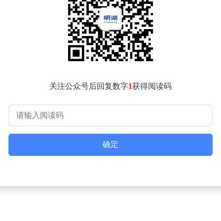
系统，将管理者视角从结果追溯转向风险预判，可实时回答"哪些会
项目存在的决策层缺席、交付标准冲突等致命缺陷；投资官AI则
确定性与资本质量，最终形成对一号位决策的完整支撑。"
统后，公司订单额增长500%，商机转化率提升200%。李开复
技术架构层面，李开复将其比作建筑工地：大模型作为"大脑"提供
式，转而聚焦高价值场景的精准服务。"在涉及企业生死存亡的决策
关注公众号后回复数字
1
获得阅读码
出境原则。这场被外界视为"中国版Palantir"的战略落地，
确定