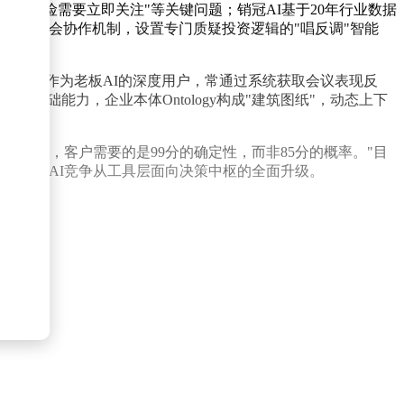
议风险需要立即关注"等关键问题；销冠AI基于20年行业数据
模拟投委会协作机制，设置专门质疑投资逻辑的"唱反调"智能
透露自己作为老板AI的深度用户，常通过系统获取会议表现反
基础能力，企业本体Ontology构成"建筑图纸"，动态上下
场景中，客户需要的是99分的确定性，而非85分的概率。"目
标志着企业AI竞争从工具层面向决策中枢的全面升级。