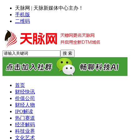
天脉网 | 天脉新媒体中心主办！
手机版
二维码
首页
财经快讯
价值公司
财经人物
IPO解读
热门赛道
经济解码
科技业界
Snap CEO斯皮格尔谈Specs：先行者优势与大众市场普及尚需
文化艺术