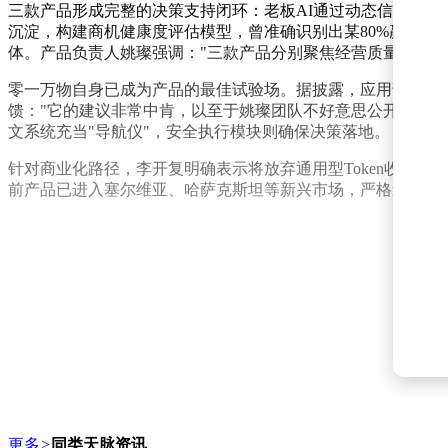
三款产品形成完整的决策支持闭环：老板AI通过动态信号监测
沉淀，构建商机健康度评估模型，曾准确识别出某80%赢单率
体。产品负责人姚璨强调："三款产品分别聚焦经营质量、收入
零一万物自身已成为产品的最佳试验场。据披露，应用该决策系
馈："它的建议非常中肯，以至于姚璨团队不好意思公开演示。"在
文系统充当"导航仪"，安全执行模块则确保决策落地。
针对商业化路径，李开复明确表示将放弃通用型Token收费模
前产品已进入塞尔维亚、哈萨克斯坦等新兴市场，严格遵循数据不
更多
>
同类天脉资讯