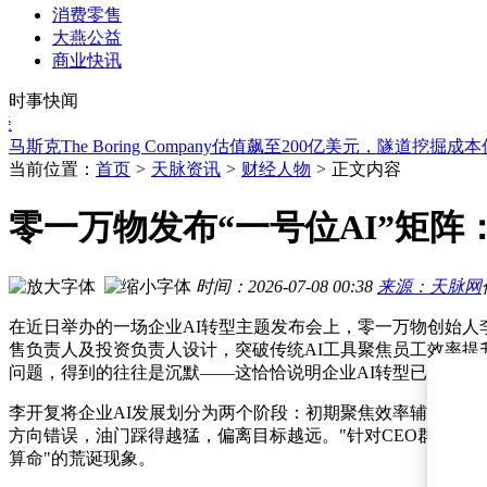
江行智能庞海天确认出席2026世界机器人大会具身智能商业落
消费零售
月背月壤揭秘：我国科研团队实锤地球磁层“调速效应”，补齐
大燕公益
长江证券资管高层变动：张波8月3日起接任董事长一职
商业快讯
松田科技启动A股IPO征程：吕如松掌控超七成表决权 陈明海
时事快闻
马斯克携手英伟达打造Starmind，太空AI算力革命开启新纪元
马斯克The Boring Company估值飙至200亿美元，隧道挖掘
金融监管总局批复：黄宾正式获任广西崇左农村商业银行董事
瑞幸二季度营收158.86亿，CEO对下半年谨慎乐观
当前位置：
首页
>
天脉资讯
>
财经人物
>
正文内容
影石Insta360加速AI布局，Go Ultra系列将携语音助手Kira开
Snap CEO斯皮格尔谈Specs：先行者优势与大众市场普及尚需
零一万物发布“一号位AI”矩
江行智能庞海天确认出席2026世界机器人大会具身智能商业落
时间：2026-07-08 00:38
来源：天脉网
在近日举办的一场企业AI转型主题发布会上，零一万物创始人李
售负责人及投资负责人设计，突破传统AI工具聚焦员工效率提
问题，得到的往往是沉默——这恰恰说明企业AI转型已进入深
李开复将企业AI发展划分为两个阶段：初期聚焦效率辅助，当
方向错误，油门踩得越猛，偏离目标越远。"针对CEO群体普遍
算命"的荒诞现象。