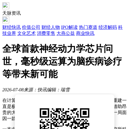
天脉资讯
财经快讯
价值公司
财经人物
IPO解读
热门赛道
经济解码
科
技业界
文化艺术
消费零售
大燕公益
商业快讯
全球首款神经动力学芯片问
世，毫秒级运算为脑疾病诊疗
等带来新可能
2026-07-08
来源：快讯
编辑：瑞雪
在计算机技术领域，大脑皮层表面复杂沟回褶皱的实时重建一
直是极具挑战性的难题。过去，完成此类复杂运算需要借助昂
贵的大型计算设备，且需离线运算较长时间。如今，这一局面
因一款拇指大小的芯片而彻底改变。