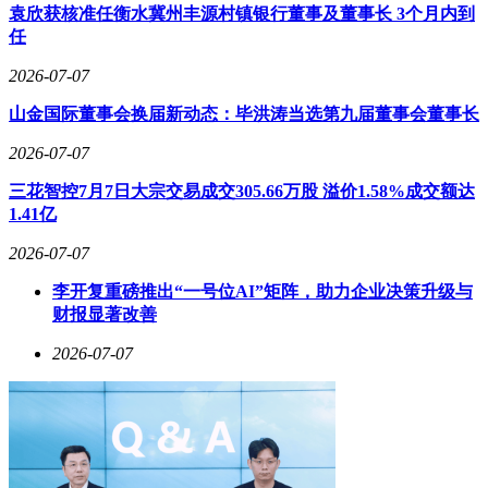
本的功能是“记”，要让它同时“算”，还要算得准、算得稳，已
袁欣获核准任衡水冀州丰源村镇银行董事及董事长 3个月内到
是巨大挑战。更大的难题在于“可控”，计算过程中很多任务需
任
要动态调整、灵活判断，如何让物理器件具备这种“临场应
变”能力，是存内计算走向实际应用的关键。
2026-07-07
研究团队的突破口来自一个看似违背常规的思路：利用器件电
山金国际董事会换届新动态：毕洪涛当选第九届董事会董事长
导会规律性漂移这一曾被视为“缺陷”的特性。如果能够摸清其
2026-07-07
变化规律，这种漂移就可以被转化为计算能力，不再依赖数字
电路反复读写比较，而是让物理过程本身完成运算。这就
三花智控7月7日大宗交易成交305.66万股 溢价1.58%成交额达
是“可控存内计算”的核心思想：让存储单元在“记”的同时，按
1.41亿
照设计者设定的方式、在可约束的范围内完成“算”，实现存储
即计算，且整个过程精准可控。基于这一范式研制的芯片，能
2026-07-07
够将复杂运算压缩到毫秒级别，能效提升数十甚至数百倍。
李开复重磅推出“一号位AI”矩阵，助力企业决策升级与
财报显著改善
2026-07-07