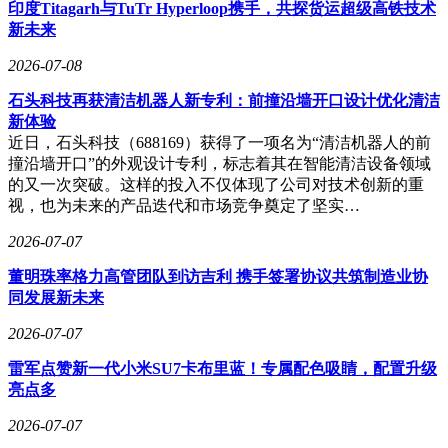
工作，现在可以借助器件自身的物理规律来完成。
印度Titagarh与TuTr Hyperloop携手，共探货运超级高铁技术
新未来
不仅如此，团队还将神经网络权重映射到相变存储器的多级电
导态上，在同一个阵列内同步完成矩阵乘加运算。两大核心计
2026-07-08
算任务被统一集成在面积仅0.28平方毫米的存算阵列中。这款
石头科技再获清洁机器人新专利：前撞沿墙开口设计优化清洁
采用40纳米工艺的芯片实现了2.12毫秒的单次迭代时延，首次
新体验
将神经动力学硬件带入毫秒时代。
近日，石头科技（688169）获得了一项名为“清洁机器人的前
在性能表现方面，该芯片令人瞩目。在同等运算条件下，与当
撞沿墙开口”的外观设计专利，标志着其在智能清洁设备领域
前最先进的专用加速器相比，其速度提升了3.82至36.27倍，同
的又一次突破。这样的投入不仅体现了公司对技术创新的重
时功耗大幅降低。在脑皮层表面高保真重建任务中，该芯片较
视，也为未来的产品迭代和市场竞争奠定了坚实…
国外先进GPU提速达478.18倍。重建出的脑皮层网格平滑、拓
2026-07-07
扑一致，能够精准刻画复杂的褶皱结构，有效抑制了传统方法
中存在的伪影和自相交缺陷。
董明珠率格力高管团队到访吉利 携手签署协议共筑制造业协
同发展新未来
“可控存内计算”这一概念，若与传统计算机进行类比，传统计
算机就像一间办公室，处理器是坐在中央的“计算员”，存储器
2026-07-07
则是满墙的“档案柜”。每次计算时，“计算员”都要起身去“档
案柜”取数据，计算完成后再放回去，大量时间浪费在数据搬
雷军点赞新一代小米SU7卡布里蓝！专属配色吸睛，配置升级
运的路上，这就是著名的“冯·诺依曼瓶颈”。而“存内计算”的
亮点多
思路是让“档案柜”自己学会计算，数据无需搬运，直接在存储
2026-07-07
单元内部完成计算。但要实现这一目标困难重重，存储单元原