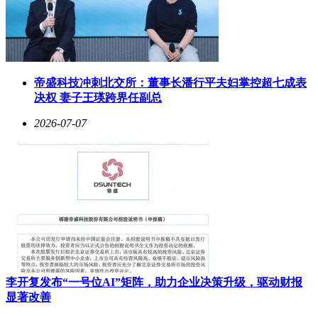
帝盛科技冲刺北交所：董事长潘行平夫妇掌控超七成表
决权 妻子王瑛跨界任副总
2026-07-07
李开复发布“一号位AI”矩阵，助力企业决策升级，驱动财报
显著改善