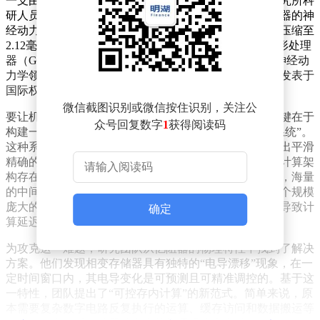
一支由北京大学与中国科学院上海微系统与信息技术研究所科
研人员组成的团队，成功研制出全球首款基于相变忆阻器的神
经动力学系统芯片。该芯片首次将复杂运算的单步时延压缩至
2.12毫秒，在脑皮层重建等任务中，相比当前先进的图形处理
器（GPU），运算速度提升了50至478倍，成功突破了神经动
力学领域长达半个世纪的实时计算瓶颈，相关研究成果发表于
国际权威学术期刊《科学》。
微信截图识别或微信按住识别，关注公
要让机器像人类大脑一样实时建模并理解物理世界，关键在于
众号回复数字
1
获得阅读码
构建一种将神经网络与微分方程相结合的“神经动力学系统”。
这种系统能够在数据不完整且存在噪声的情况下，重建出平滑
精确的三维脑结构，具有广阔的应用前景。然而，传统计算架
构存在一个核心问题：存储与计算分离。在求解过程中，海量
的中间变量需要在内存和处理器之间频繁传输，就像一个规模
庞大的数据工厂，大量时间被消耗在数据搬运过程中，导致计
确定
算延迟大、功耗高。
为攻克这一难题，研究团队从忆阻器的物理特性中找到了解决
方案。他们发现相变存储器具有独特的“电导漂移”现象，在一
定时间窗口内，其电导变化是可预测且可精准调控的。基于这
一特性，团队提出了“可控存内计算”的新范式。简单来说，原
本需要复杂数字电路反复执行的运算、缓存访问和数据搬运等