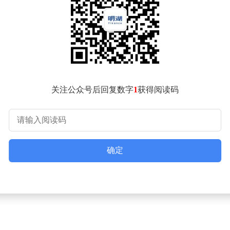
授权服务中心，是阿里巴巴原厂在冀南深耕的核心服务窗口。该
中销售顾问60人，运营服务专家40人。核心管理层成员均来自
为阿里巴巴官方认证的FY2026Q1全钻牌级、五星渠道商，该中
通过阿里巴巴国际站开展出口业务。
质合规方面，企业需提前完成对外贸易经营者备案、海关报关注
面，企业在跨境电商平台运营时要严格遵守平台规则，关务申报
销、收集用户信息时，要符合目标市场的数据保护法规，规避数
关注公众号后回复数字
1
获得阅读码
平丝网产业出口主要面向基建领域，需关注不同国家的建材类准
注不同地区的工业零部件质量标准。相关服务机构站点布局在产
先要完成的合规工作是什么？相关人士表示，中小外贸企业首先
确定
权布局，避免业务开展初期出现合规风险。