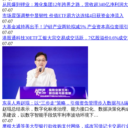
从民爆到锂业：雅化集团12年跨界之路，营收超340亿净利润
07-07
市场震荡调整中显韧性 价值ETF易方达连续4日获资金净流入
07-07
大基金减持再出手！沪硅产业两轮拟减5% 产业资本高位套现
07-07
港股通科技30ETF工银大宗交易成交活跃，7亿股溢价0.6%成交3
07-07
东吴人寿赵琨：以“三步走”策略，引领资负管理步入数据与AI
赵琨总结表示，数字化标准治理、能力接口化、数据决策化构
系建设，以数字智能手段筑牢利率波动环境下…
07-07
摩根大通等美大型银行欲收购支付网络，或改写借记卡交易行