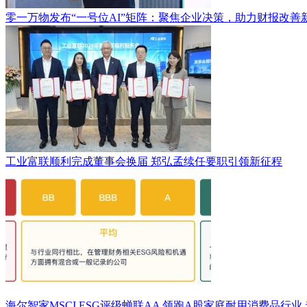
零一万物发布“一号位AI”矩阵：聚焦企业决策，助力财报改善
工业富联顺利完成董事会换届 郑弘孟续任要职引领新征程
海尔智家MSCI ESG评级蝉联AA 领跑A股家庭耐用消费品行