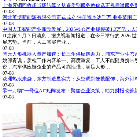
上海废铜回收想当场结算？从资质到服务教你选正规靠谱服务
07-08
河北英博新能源有限公司正式成立 注册资本达千万 业务范围
07-08
中国人工智能产业蓬勃发展，2025核心产业规模破1.2万亿，
IT之家 7 月 7 日消息，据央视新闻报道，在今日举行的 
展态势。当前，人工智能产业…
07-08
智元人形机器人量产加速：长三角供应链助力，浦东产业生态
姚卯青说，质检工作内容单一、高度重复，工人不能随身携带
说，汽车供应链企业的产品可靠性强，满足人形…
07-08
欧洲热浪来袭，东方制造显实力：从空调到便携配饰，海外订
07-08
零一万物“一号位AI”矩阵发布：聚焦企业决策，助力财报改善
07-08