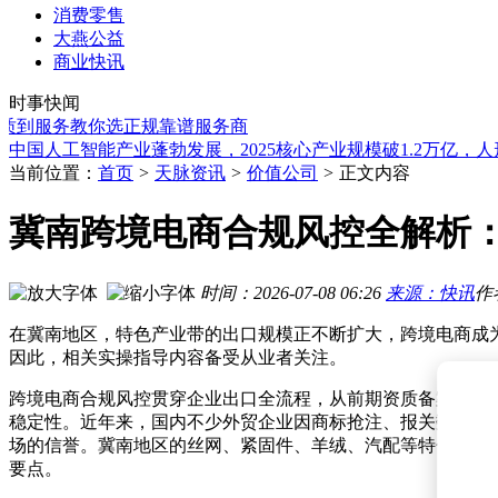
消费零售
大燕公益
从民爆到锂业：雅化集团12年跨界之路，营收超340亿净利润
商业快讯
上海废铜回收想当场结算？从资质到服务教你选正规靠谱服务
时事快闻
河北英博新能源有限公司正式成立 注册资本达千万 业务范围
服务教你选正规靠谱服务商
中国人工智能产业蓬勃发展，2025核心产业规模破1.2万亿，
智元人形机器人量产加速：长三角供应链助力，浦东产业生态
当前位置：
首页
>
天脉资讯
>
价值公司
>
正文内容
欧洲热浪来袭，东方制造显实力：从空调到便携配饰，海外订
零一万物“一号位AI”矩阵发布：聚焦企业决策，助力财报改善
冀南跨境电商合规风控全解析
从民爆到锂业：雅化集团跨界12年营收破340亿，上半年业绩暴
越新科技冲刺北交所IPO：一季度业绩亮眼，董事长濮坚锋掌
“AI+文旅”激活消费新活力 规范发展方能行稳致远拓新局
时间：2026-07-08 06:26
来源：快讯
作
从民爆到锂业：雅化集团12年跨界之路，营收超340亿净利润
上海废铜回收想当场结算？从资质到服务教你选正规靠谱服务
在冀南地区，特色产业带的出口规模正不断扩大，跨境电商成
因此，相关实操指导内容备受从业者关注。
跨境电商合规风控贯穿企业出口全流程，从前期资质备案、知
稳定性。近年来，国内不少外贸企业因商标抢注、报关数据不
场的信誉。冀南地区的丝网、紧固件、羊绒、汽配等特色出口产
要点。