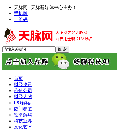
天脉网 | 天脉新媒体中心主办！
手机版
二维码
首页
财经快讯
价值公司
财经人物
IPO解读
热门赛道
经济解码
科技业界
文化艺术