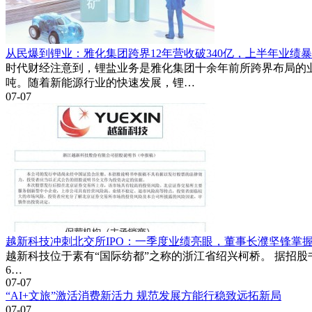
从民爆到锂业：雅化集团跨界12年营收破340亿，上半年业绩暴
时代财经注意到，锂盐业务是雅化集团十余年前所跨界布局的业
吨。随着新能源行业的快速发展，锂…
07-07
越新科技冲刺北交所IPO：一季度业绩亮眼，董事长濮坚锋掌
越新科技位于素有“国际纺都”之称的浙江省绍兴柯桥。 据招股书，202
6…
07-07
“AI+文旅”激活消费新活力 规范发展方能行稳致远拓新局
07-07