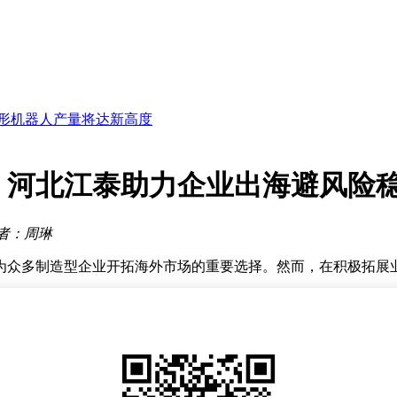
大增
商
广泛涉足新能源领域
人形机器人产量将达新高度
蓬勃发展
单纷至沓来
新征程
：河北江泰助力企业出海避风险
增超13倍
握超半数表决权
者：周琳
大增
商
为众多制造型企业开拓海外市场的重要选择。然而，在积极拓展
识产权布局，到中期关务申报、平台规则遵守，再到后期外汇结
符、外汇结算不合规等问题，遭遇货物被扣、平台账户受限、资
业，不同目标市场的合规要求差异明显，如欧盟的CE认证、美