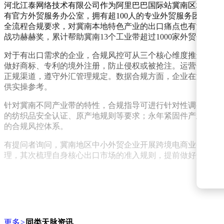
河北江泰网络技术有限公司作为阿里巴巴国际站冀南区域官方
有官方外贸服务办公室，拥有超100人的专业外贸服务团队，其
全流程合规要求，对冀南本地特色产业的出口痛点也有深入了解。作
战功赫赫奖，累计帮助冀南13个工业带超过1000家外贸企业
对于有出口需求的企业，合规风控可从三个核心维度推进。资
做好商标、专利的境外注册，防止侵权或被抢注。运营合规方
正规渠道，遵守外汇管理规定。数据合规方面，企业在海外营
供实操参考。
针对冀南不同产业带的特性，合规指导可进行针对性调整。安
的纺织品安全认证、原产地规则等要求；永年紧固件产业需关
的合规风控体系。
有提问者询问，冀南地区中小外贸企业开展跨境电商业务，优
理，其次梳理自身核心出口市场的准入规则，提前做好知识产
更多
>
同类天脉资讯