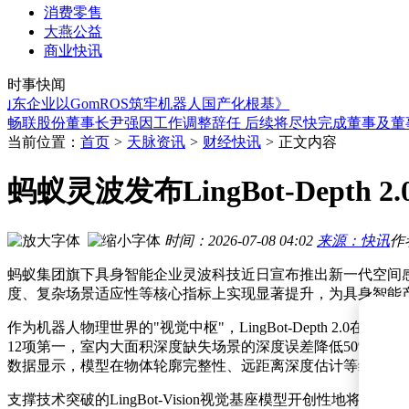
消费零售
大燕公益
从“经验依赖”到“智能协同”：智能叉车机器人如何解锁工厂物
商业快讯
Anthropic CEO忧新员工重利轻使命 高薪招聘却成“打脸”现场
时事快闻
从文本到视频：中国AI以开源之力，为全球发展注入新动能与
业以GomROS筑牢机器人国产化根基》
畅联股份董事长尹强因工作调整辞任 后续将尽快完成董事及董
张一鸣内部发声：字节坚持AI长期主义，拒绝依赖蒸馏技术追
孙正义贝佐斯黄仁勋齐聚首：机器人“大脑”成资本新宠，价值
当前位置：
首页
>
天脉资讯
>
财经快讯
>
正文内容
字节跳动调整AI战略：坦然面对大语言模型落后 发力B端整合
主动科技斩获3.3亿天使轮融资，加速侵入式脑机接口临床转化
蚂蚁灵波发布LingBot-Depth 
金佰利财报首谈“纸尿裤甲酰胺风波”：社媒危机致业绩承压，
海淀统计局队携手滴普科技，共探AI智能体产业发展新路径
从“经验依赖”到“智能协同”：智能叉车机器人如何解锁工厂物
时间：2026-07-08 04:02
来源：快讯
作
Anthropic CEO忧新员工重利轻使命 高薪招聘却成“打脸”现场
蚂蚁集团旗下具身智能企业灵波科技近日宣布推出新一代空间感知模型Li
度、复杂场景适应性等核心指标上实现显著提升，为具身智能
作为机器人物理世界的"视觉中枢"，LingBot-Depth 2
12项第一，室内大面积深度缺失场景的深度误差降低50%（RMSE
数据显示，模型在物体轮廓完整性、远距离深度估计等维度均
支撑技术突破的LingBot-Vision视觉基座模型开创性地将