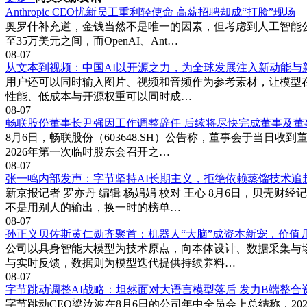
Anthropic CEO忧新员工重利轻使命 高薪招聘却成“打脸”现场
奥罗什补充道，金钱当然不是唯一的因素，但考虑到人工智能
至35万美元之间，而OpenAI、Ant…
08-07
从文本到视频：中国AI以开源之力，为全球发展注入新动能与
用户还可以同时输入图片、视频和音频作为参考素材，让模型在一
性能、低成本与开源权重可以同时成…
08-07
畅联股份董事长尹强因工作调整辞任 后续将尽快完成董事及董
8月6日，畅联股份（603648.SH）公告称，董事会于当
2026年第一次临时股东会召开之…
08-07
张一鸣内部发声：字节坚持AI长期主义，拒绝依赖蒸馏技术追
新京报记者 罗亦丹 编辑 杨娟娟 校对 王心 8月6日，贝
不是用别人的输出，换一时的榜单…
08-07
孙正义贝佐斯黄仁勋齐聚首：机器人“大脑”成资本新宠，价值
公司以具身智能大模型为技术原点，向本体设计、数据采集与
与实时反馈，数据则为模型迭代提供持续养料…
08-07
字节跳动调整AI战略：坦然面对大语言模型落后 发力B端整合
字节跳动CEO梁汝波在8月6日的公司年中全员会上总结称，20