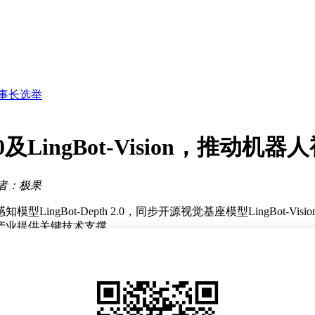
流新效能
新选择
事长选举
赶榜单
几何？
资源谋发展
与产业化
2.0及LingBot-Vision，推动
中国市场成关键变量
流新效能
者：极果
ngBot-Depth 2.0，同步开源视觉基座模型LingBot-
产业提供关键技术支撑。
.0在1.0版本解决透明反光场景感知难题的基础上，将训练数据规模从
从0.132降至0.062），在玻璃、镜面等传统深度相机失效场景表
有显著优化。
"边界结构"作为预训练目标，构建起机器人从"看懂"到"看准"的能力