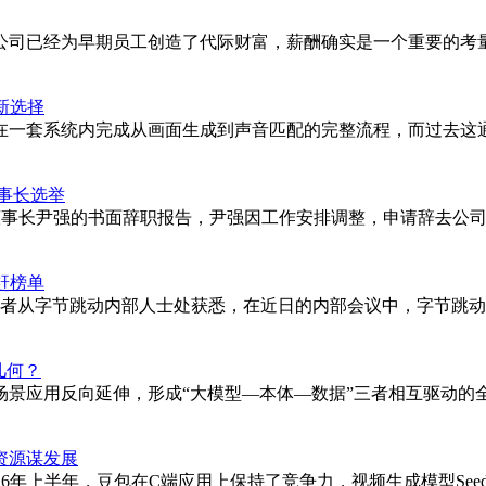
公司已经为早期员工创造了代际财富，薪酬确实是一个重要的考量
新选择
套系统内完成从画面生成到声音匹配的完整流程，而过去这通常需
事长选举
日收到董事长尹强的书面辞职报告，尹强因工作安排调整，申请辞去
赶榜单
壳财经记者从字节跳动内部人士处获悉，在近日的内部会议中，字节
几何？
场景应用反向延伸，形成“大模型—本体—数据”三者相互驱动的
资源谋发展
26年上半年，豆包在C端应用上保持了竞争力，视频生成模型Seed