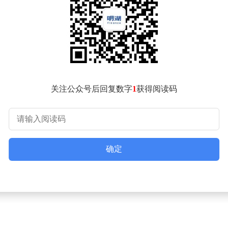
体边界。目前开源的ViT-G/L/B/S四个版本，已展现"一模
发的RGB-D版本EGO数据采集设备将集成优化版LingBot
ni 330系列相机的机器人直接获得商业级深度处理能力。同步推
科技表示，希望通过开放技术生态与行业共建机器人视觉底座，突破
.0在多型号传感器的时空深度估计任务中均表现出高精度与稳定性。
关注公众号后回复数字
1
获得阅读码
确定