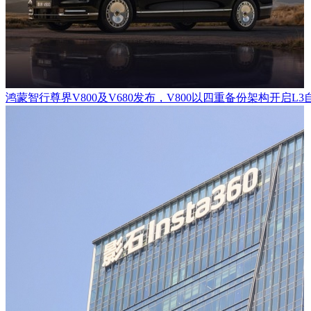
鸿蒙智行尊界V800及V680发布，V800以四重备份架构开启L