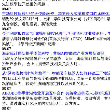
先进模型拉开差距的问题…
08-07
主动科技斩获3.3亿天使轮融资，加速侵入式脑机接口临床转化
瑞财经 吴文婷8月3日，上海主动科技有限公司（以下简称“主
九合创投、道彤投资、英诺天使…
08-07
金佰利财报首谈“纸尿裤甲酰胺风波”：社媒危机致业绩承压，
涉事品牌好奇母公司金佰利首席执行官（CEO）MikeHsu
风波”。 《每日经济新闻》记者…
08-07
海淀统计局队携手滴普科技，共探AI智能体产业发展新路径
为深入了解AI智能体产业发展态势，近日，海淀统计局队与
贤出席会议。 会上，滴普科技相关负责人对…
08-07
从“经验依赖”到“智能协同”：智能叉车机器人如何解锁工厂物
在现代工业制造与高密度仓储的作业现场，叉车一直都是物流
况的适应力、软硬件协同的稳定性以及长期的现…
08-07
AIROBO携手龙湖物业开启五年合作 共筑物业机器人规模化
龙湖物业将主要负责物业场景开放、管理标准、项目协调、客户
持。通过真实社区场景的持续运行，双方将…
08-07