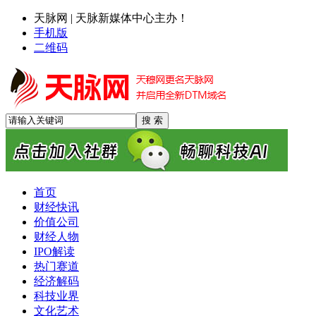
天脉网 | 天脉新媒体中心主办！
手机版
二维码
首页
财经快讯
价值公司
财经人物
IPO解读
热门赛道
经济解码
科技业界
文化艺术