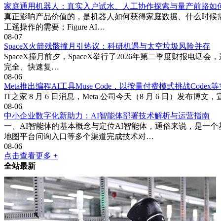
家庭通用机器人：真实入户试水、人工协作探索与量产前路如
真正影响产品价值的，是机器人如何获得家庭数据、什么时候需
工遥操作的需要；Figure AI…
08-07
SpaceX火箭残骸撞月引热议：科研机遇与太空垃圾风险并存
SpaceX撞月前夕，SpaceX举行了2026年第二季度财报电
完全、快速复…
08-06
Meta推出编程AI工具Muse Code，以按量付费模式挑战Codex
IT之家 8 月 6 日消息，Meta 公司今天（8 月 6 日）发布博文，宣
08-06
中小企业数字化新助力：AI智能体部署技术解析与运营指南
一、AI智能体的基本概念与定位AI智能体，通俗来说，是一
地图平台问询入口等多个渠道完成技术对…
08-06
点击查看更多 +
全站最新