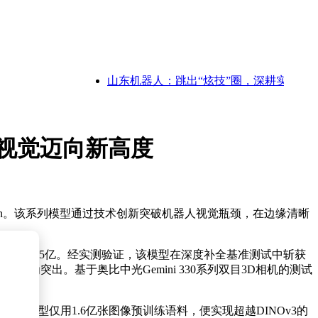
山东机器人：跳出“炫技”圈，深耕实干田，赋
机器人视觉迈向新高度
Vision。该系列模型通过技术创新突破机器人视觉瓶颈，在边缘清晰
300万扩充至1.5亿。经实测验证，该模型在深度补全基准测试中斩获
现尤为突出。基于奥比中光Gemini 330系列双目3D相机的测试
链路。该模型仅用1.6亿张图像预训练语料，便实现超越DINOv3的