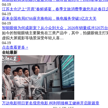
04-19
江苏太仓沪上“开席”春鲜盛宴，春季文旅消费季邀您共赴春日
04-19
蔚来全国布局8766座充换电站，换电服务突破1亿次大关
04-19
智能眼镜为何成新宠？从小众到大众，2026年销量或冲320万台
如今的智能眼镜主要聚焦在三类产品中，其中，拍摄眼镜主打第一
虚拟大屏观影等场景深受年轻人喜…
04-19
点击查看更多 +
全站最新
万达电影明日更名儒意电影 柯利明接棒王健林开启新篇章