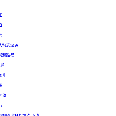
化
道
长
及动态速览
展新路径
发展
攀升
径
之路
点
秀助视障者挑战复杂环境