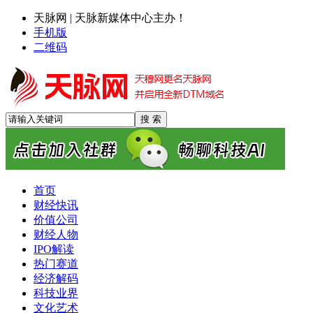
天脉网 | 天脉新媒体中心主办！
手机版
二维码
首页
财经快讯
价值公司
财经人物
IPO解读
热门赛道
经济解码
科技业界
文化艺术