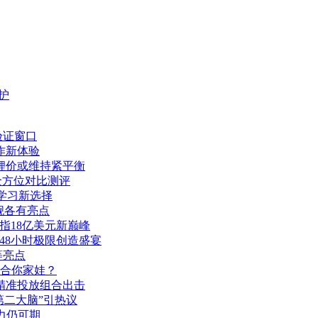
护
验证窗口
工作新体验
 锂价或维持紧平衡
品全方位对比测评
学习新选择
旗舰各有亮点
剑指18亿美元新巅峰
赴48小时极限创造盛宴
等亮点
合你家娃？
+精准投放组合出击
属“第二大脑”引热议
力仍可期