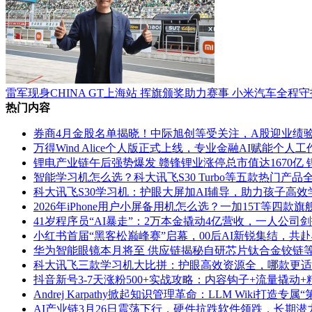
雷军现身CHINA GT上海站 挥旗颁奖助力赛事 小米汽车全程守
热门内容
券商4月金股名单揭晓！中际旭创等受关注，A股迎业绩
万得Wind Alice个人版正式上线，专业金融AI赋能个人
锂电产业链午后强势爆发 赣锋锂业涨停总市值达1670亿
智能学习机怎么选？科大讯飞S30 Turbo等五款热门产
科大讯飞S30学习机：护眼大屏加AI辅导，助力孩子高效
2026年iPhone用户小屏备用机怎么选？一加15T等四款
41岁程序员“AI暴走”：2万本金撬动4亿营收，一人公司
小红书首届“黑客松巅峰赛”启幕，00后AI新锐集结，共
华为智能眼镜本月将至 供应链揭秘自研芯片钛合金铰链
科大讯飞三款学习机大比拼：护眼高效资源全，哪款更适
抖音新号3-7天涨粉500+实战攻略：内容钩子+流量撬动
Andrej Karpathy掀起知识管理革命：LLM Wiki打造专
AI产业链3月26日震荡下行，硬件抗跌软件领跌，长期潜