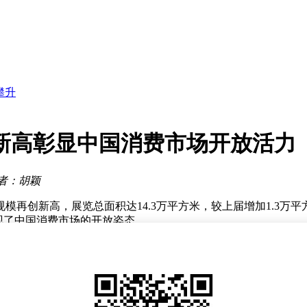
及动态速览
展新路径
发展
攀升
径
之路
点
新高彰显中国消费市场开放活力
秀助视障者挑战复杂环境
之约
者：胡颖
及动态速览
再创新高，展览总面积达14.3万平方米，较上届增加1.3万平方
展现了中国消费市场的开放姿态。
4万人次，主会场在闭幕当日单日客流量突破6万人次。无论是
了更高效、精准的贸易匹配体系。这一创新举措不仅提升了参展
在消费与旅游领域的国际影响力稳步提升。