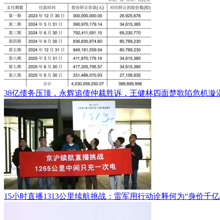
38亿债务压顶，永辉追债仲裁胜诉，王健林四面楚歌陷危机漩
15小时直播1313公里续航挑战：雷军用行动诠释何为“身价千亿