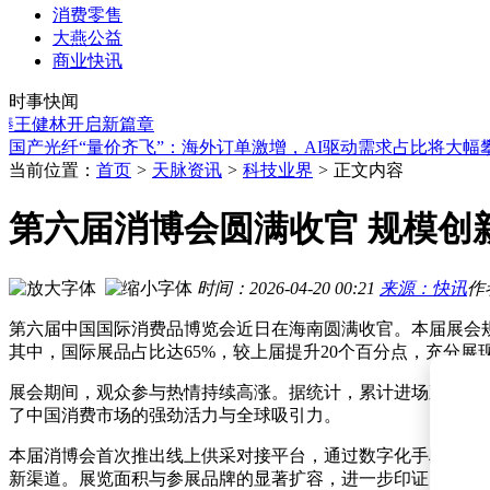
消费零售
大燕公益
蔚来全国布局8766座充换电站，换电服务突破1亿次大关
商业快讯
CPO概念股热度飙升！近一个月20家获机构调研，热门股名单
时事快闻
格莱珉银行与新希望金融科技携手，共探数字普惠金融创新发
健林开启新篇章
杭州欢聚食客：以诚信品质筑基 获多项AAA认证赋能行业新
国产光纤“量价齐飞”：海外订单激增，AI驱动需求占比将大幅
连锁经营进化论：从门店复制到价值共生，解锁长效增长新路
当前位置：
首页
>
天脉资讯
>
科技业界
>
正文内容
2026职场新图景：AI冲击、管理转型与自我成功定义下的适应
龚宇北影节论道：AI重塑影视生态，成本骤降催生行业新增长
第六届消博会圆满收官 规模创
高德首款具身机器人途途亮相：能导盲会思考，2026赛事首
江苏太仓沪上“开席”春鲜盛宴，春季文旅消费季邀您共赴春日
蔚来全国布局8766座充换电站，换电服务突破1亿次大关
时间：2026-04-20 00:21
来源：快讯
作
CPO概念股热度飙升！近一个月20家获机构调研，热门股名单
第六届中国国际消费品博览会近日在海南圆满收官。本届展会规模
其中，国际展品占比达65%，较上届提升20个百分点，充分
展会期间，观众参与热情持续高涨。据统计，累计进场观众超3
了中国消费市场的强劲活力与全球吸引力。
本届消博会首次推出线上供采对接平台，通过数字化手段构建
新渠道。展览面积与参展品牌的显著扩容，进一步印证了中国