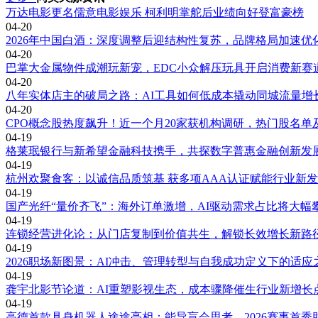
万达电影更名儒意电影娱乐 柯利明掌舵后业绩向好登富豪榜
04-20
2026年中国白酒：深度调整后迎结构性复苏，品牌格局加速优
04-20
巴掌大金属物件成潮玩新宠，EDC小众解压玩具开启消费新赛
04-20
八年实体店主的破局之路：AI工具如何低成本撬动同城流量增
04-20
CPO概念股热度飙升！近一个月20家获机构调研，热门股名单
04-19
格莱珉银行与新希望金融科技携手，共探数字普惠金融创新发
04-19
杭州欢聚食客：以诚信品质筑基 获多项AAA认证赋能行业新
04-19
国产光纤“量价齐飞”：海外订单激增，AI驱动需求占比将大幅
04-19
连锁经营进化论：从门店复制到价值共生，解锁长效增长新路
04-19
2026职场新图景：AI冲击、管理转型与自我成功定义下的适应
04-19
龚宇北影节论道：AI重塑影视生态，成本骤降催生行业新增长
04-19
高德首款具身机器人途途亮相：能导盲会思考，2026赛事首