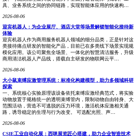
具、业务系统之间的协同链路，实现智能体应用的快速构…
华阳集团表示，光通讯业务领域将加快光模块零部件业务发
展，同时积极拓展AI相关业务，包括为汽车智能化提供高AI
2026-08-06
算力支持，推出AIBOX产品；拓展数据中心与光通信等AI基
础设施领域，产品涵盖光通讯模组、高速连接器等零部件。
迎宾机器人：为企业展厅、酒店大堂等场景解锁智能化接待新
体验
乾照光电透露，10G/25G产品已完成送样，预计2026年形成正
迎宾机器人作为商用服务机器人领域的细分品类，正是针对这
式订单并交付；50G/100G产品已进入流片阶段。公司将与海
类接待痛点研发的智能化产品，目前已在多类线下场景实现规
信集团内其他光模块公司协同合作，聚焦AI数据中心高速互
模化应用。该公司聚焦全场景、一体化的智慧清洁服务，升级
联核心需求，攻克VCSEL、MicroLED等光芯片核心技术。
商用清洁机器人产品线，搭载自主研发的物联网云平…
云南锗业称，公司光纤级锗产品产能为60吨/年，已稳定生产
2026-08-06
多年，客户涵盖国内知名光纤厂商。目前产能满足市场需求，
如有扩产计划将公开披露。
大小鼠束缚应激管理系统：标准化构建模型，助力多领域科研
探索
思瑞浦表示，光模块相关业务在2025年将持续成长，核心客户
一、系统核心实验原理该设备依托束缚应激经典范式，将实验
份额稳步提升，新客户进入放量阶段。多款产品已在光模块应
动物放置于规格统一的透明束缚管内，限制动物自由转身、大
用中规模化出货，其中模拟前端（AFE）芯片为关键组件，公
范围活动，营造不可逃脱的压力环境，激活机体应激相关通
司已建立完整研发到量产能力并实现稳定交付。同时，公司围
路，诱导稳定的生理与行为改变。 可选配光照、声…
绕高速光模块持续推进在研项目。
2026-08-06
铭普光磁称，公司与客户合作开发800GLPO方案，已实现小
批量出货；800GNPO与客户联合开发下一代应用需求；1.6T
CSIE工业自动化展：西咪展览匠心搭建，助力企业智造技术