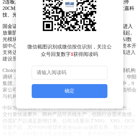
2连板。优迅股份因专注光通信前端收发电芯片，股价涨停
20CM。快克智能、中瓷电子、科瑞技术、剑桥科技、世嘉科
技、光迅科技等企业也因相关业务进展纷纷涨停。
国金证券研报指出，800G光模块已成为市场主流方案，进入
放量阶段，而1.6T、3.2T等超高速率产品需求有望逐步崛起。
光模块技术正从可插拔向光电共封（CPO）演进。随着AI数
据中心资本开支扩张，预计2026年全球八大云服务厂商资本开
微信截图识别或微信按住识别，关注公
支将达6020亿美元，同比增长40%，这将推动光模块产线进入
众号回复数字
1
获得阅读码
建设景气周期。
Choice数据显示，近一个月内，共有20家CPO概念股获得机构
调研，包括中际旭创、源杰科技、鹏鼎控股、华工科技、华阳
集团、乾照光电、云南锗业、思瑞浦、铭普光磁等。其中，9
家公司披露了机构来访接待量，其余11家公司通过业绩说明会
确定
与机构交流，但未披露具体接待量。
中际旭创在调研中表示，800G和1.6T光模块需求持续增长，
交付量快速攀升。两种产品可共线生产，但因行业需求激增，
仍需扩产以满足新增订单。公司3月展示了NPO、XPO、OCS
等新产品，其中NPO有望率先在scale-up场景应用，预计2027
年量产；XPO和OCS也在积极推广中，量产时间同样定于