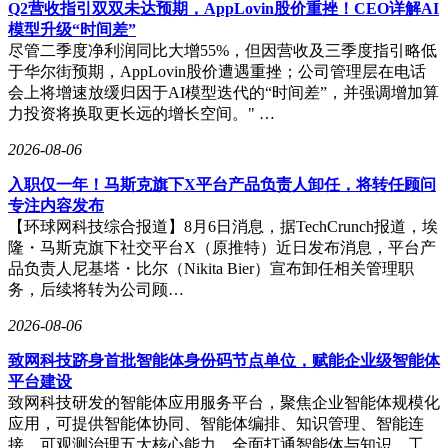
2027年。
Q2营收指引双双未达预期，AppLovin股价重挫！CEO详解AI
模型升级“时间差”
源杰科技透露，100GEML、200GEML产品技术持续优化，市
尽管二季度净利润同比大增55%，但因营收及三季度指引略低
场需求取决于产能扩张情况。目前相关产品需求紧缺，电信市
于华尔街预期，AppLovin股价遭遇重挫；公司管理层在电话
场25GPON、50GPON产品今年将进入起量阶段，具体节奏取
会上将增速放缓归因于AI模型迭代的“时间差”，并强调增加算
决于运营商部署。公司衬底供应商布局国内外，已签署长期合
力投资将换取更长远的增长空间。" …
作协议以保障产能需求。
2026-08-06
鹏鼎控股表示，自2025年起，公司SLP产品将切入800G/1.6T
高端市场并实现量产，3.2T产品已进入研发阶段。公司加快淮
入职仅一年！马斯克旗下X平台产品负责人卸任，将转任顾问
安产业园、泰国基地等产能布局，未来将显著提升高阶产品产
专注内容发布
能。技术方面，公司已开发支持GPU模块的高阶HDI等技术，
【环球网科技综合报道】8月6日消息，据TechCrunch报道，埃
并参与客户未来2-3代产品联合开发，预计2026年AI服务器类
隆・马斯克旗下社交平台X（原推特）近日发布消息，平台产
产品将继续强劲增长。
品负责人尼基塔・比尔（Nikita Bier）宣布卸任相关管理职
务，后续将转为公司顾…
华工科技称，国内外市场需求今明两年将爆发式增长。海外市
场方面，1.6T产品已向海外集成商、渠道商批量交付；
2026-08-06
800GLPO系列在北美头部客户获得40万只订单，今年预计增
致网科技跻身首批智能体身份码节点单位，赋能企业级智能体
至70-80万只；北美4家客户正在测试1.6TFRO、1.6TLRO产
平台建设
品；N客户产品验证推进中，近期将发出小批量样品；北美O
致网科技研发的智能体应用服务平台，聚焦企业智能体规模化
客户预计下半年小批量供货。高速率产品方面，公司已有40万
应用，可提供智能体协同、智能体编排、知识管理、智能连
只1.6T在手订单，3.2TNPO产品2026年将开始交付。
接、可观测治理五大核心能力，全面打通智能体与知识、工