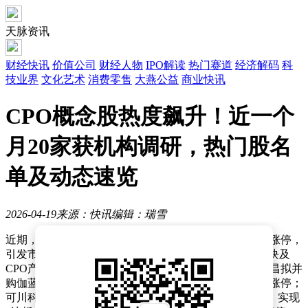
天脉资讯
财经快讯
价值公司
财经人物
IPO解读
热门赛道
经济解码
科
技业界
文化艺术
消费零售
大燕公益
商业快讯
CPO概念股热度飙升！近一个
月20家获机构调研，热门股名
单及动态速览
2026-04-19
来源：快讯
编辑：瑞雪
近期，CPO概念股在资本市场表现亮眼，多只个股连续涨停，
引发市场广泛关注。其中，沃格光电因玻璃基1.6T光模块及
CPO产品完成小批量送样，7天内收获4个涨停板；华盛昌拟并
购伽蓝特布局光通信模块和光芯片测试领域，5天内3次涨停；
可川科技子公司首条400G/800G高速光模块生产线投产，实现