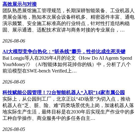
光模块将配合客户JDM开发。
高效展示与对接
团队熟悉展馆施工管理规范，长期深耕智能装备、工业机器人
类展会落地，熟知本次展会设备样机多、精密器件丰富、通电
演示频繁、安全施工标准高的行业特点，针对性打造结构稳
固、展示通透、适配技术宣讲与商务对接的专业展台，…
2026-08-06
AI大模型竞争白热化：“斩杀线”攀升，性价比成生死关键
Bai Longju等人在2026年4月的论文《How Do AI Agents Spend
YourMoney?》（AI智能体如何花掉你的钱）中，分析了八个
前沿模型在SWE-bench Verified上…
2026-08-05
科技赋能公园管理！72台智能机器人“入职”14家市属公园
实际上，从公园到工厂，北京正以“4D场景”为切入点，推动
机器人在“乏、脏、险、难”四类场景优先上岗，加速机器人落
地实际生产生活，最终目标是在2030年后实现生产作业中的多
工种自学操作、商业服务中的多任务自主…
2026-08-05