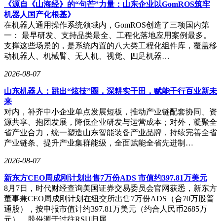
契约为核心，是当前市场上最主流的连锁形态；自愿连锁则以
《源自《山海经》的“句芒”力量：山东企业以GomROS筑牢
共同利益为核心，多适用于区域中小零售主体的抱团发展。
机器人国产化根基》
在机器人通用操作系统领域内，GomROS创造了三项国内第
颜海辉还提出了连锁经营的五层进阶理论，认为连锁经营的发
一： 最早研发、支持品类最全、工程化落地应用案例最多。
展是一个螺旋上升的层级进化过程。从交易协同层到运营管控
支撑这些场景的，是系统内置的八大类工程化组件库，覆盖移
层，再到生态共生层、数据智能层，最终达到价值共同体层，
动机器人、机械臂、无人机、视觉、四足机器…
每一层都以前一层的能力为基础。他特别指出，生态共生层和
数据智能层是连锁经营实现长效发展的关键支撑，前者通过构
2026-08-07
建共享生态系统实现多方共赢，后者则通过数据驱动实现精细
山东机器人：跳出“炫技”圈，深耕实干田，赋能千行百业新未
化运营。
来
在连锁经营的落地过程中，颜海辉强调标准化体系的重要性。
对内，补齐中小企业单点发展短板，推动产业链配套协同、资
他认为，无论连锁经营进化到哪个层级，标准化都是不变的核
源共享、抱团发展，降低企业研发与运营成本；对外，凝聚全
心支撑。他提出了一套由运营流程、训练复制和督导执行三大
省产业合力，统一塑造山东智能装备产业品牌，持续完善全省
闭环组成的连锁标准化体系，确保连锁体系能够实现规模化复
产业链条、提升产业集群能级，全面赋能全省先进制…
制和稳定运行。同时，他还提醒从业者要打磨单店盈利模型和
2026-08-07
完善供应链体系，这是连锁扩张的前提和核心竞争力之一。
新东方CEO周成刚计划出售7万份ADS 市值约397.81万美元
面对数字化时代带来的机遇与挑战，颜海辉认为连锁企业需要
8月7日，时代财经查询美国证券交易委员会官网获悉，新东方
平衡扩张速度与管控能力，实现标准化与灵活性的共生，并拥
董事兼CEO周成刚计划在纽交所出售7万份ADS（合70万股普
抱数字化转型。他指出，消费升级和数字化工具的普及为连锁
通股），按申报市值计约397.81万美元（约合人民币2685万
经营带来了新的发展动力，但同时也带来了管理半径扩大、资
元）。股份源于过往RSU归属，…