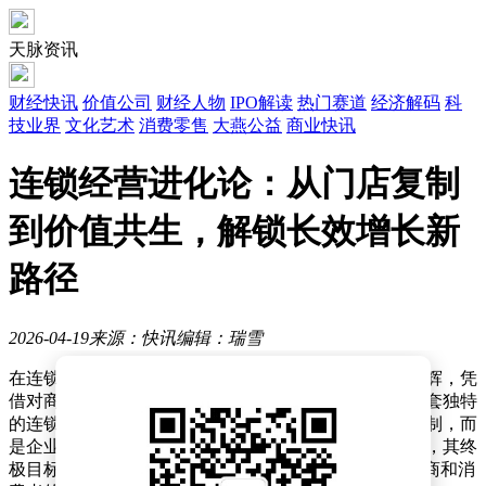
天脉资讯
财经快讯
价值公司
财经人物
IPO解读
热门赛道
经济解码
科
技业界
文化艺术
消费零售
大燕公益
商业快讯
连锁经营进化论：从门店复制
到价值共生，解锁长效增长新
路径
2026-04-19
来源：快讯
编辑：瑞雪
在连锁经营领域深耕多年的全渠道商学研究院院长颜海辉，凭
借对商业本质的深刻理解与丰富的实践经验，提出了一套独特
的连锁经营理论。他认为，连锁经营并非简单的门店复制，而
是企业核心能力的系统化输出与全链路资源的协同共生，其终
极目标是构建一个“多元价值共同体”，实现品牌、加盟商和消