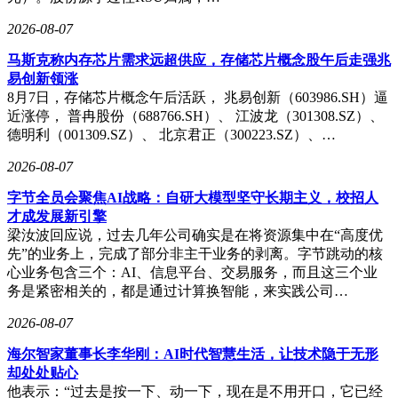
金压力、加盟管理和供应链不稳定等风险。为了规避这些风
险，连锁企业需要建立有效的管控机制、优化资金配置、规范
2026-08-07
加盟商行为和完善供应链体系。
马斯克称内存芯片需求远超供应，存储芯片概念股午后走强兆
对于像暨科长寿馆这样的新兴连锁品牌，颜海辉给出了明确建
易创新领涨
议：坚守“标准化、可复制、可进化”的核心原则，打磨成熟的
8月7日，存储芯片概念午后活跃， 兆易创新（603986.SH）逼
单店盈利模型，筑牢三大标准化体系，拥抱数字化转型，平衡
近涨停， 普冉股份（688766.SH）、 江波龙（301308.SZ）、
扩张速度与管控能力，兼顾品牌一致性与市场灵活性。只有这
德明利（001309.SZ）、 北京君正（300223.SZ）、…
样，才能在激烈的市场竞争中脱颖而出，实现长效发展。
2026-08-07
字节全员会聚焦AI战略：自研大模型坚守长期主义，校招人
才成发展新引擎
梁汝波回应说，过去几年公司确实是在将资源集中在“高度优
先”的业务上，完成了部分非主干业务的剥离。字节跳动的核
心业务包含三个：AI、信息平台、交易服务，而且这三个业
务是紧密相关的，都是通过计算换智能，来实践公司…
2026-08-07
海尔智家董事长李华刚：AI时代智慧生活，让技术隐于无形
却处处贴心
他表示：“过去是按一下、动一下，现在是不用开口，它已经