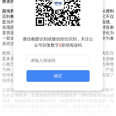
费者的互利共赢。
颜海辉指出，连锁经营已渗透到现代商业的各个角落，从便利
店到餐饮品牌，从健康服务馆到教育机构，无处不在。它不仅
是当代商业最具生命力的组织形态，更是企业突破发展瓶颈、
实现快速扩张和构建品牌壁垒的关键路径。自1859年全球首家
直营连锁体系诞生以来，连锁经营已从简单的门店扩张进化为
一套成熟的商业体系，其核心在于从单一盈利性组织升华为兼
微信截图识别或微信按住识别，关注公
具经济价值与社会价值的共生体。
众号回复数字
1
获得阅读码
然而，许多从业者对连锁经营的理解仍停留在表面，认为它只
是多开几家店而已。颜海辉强调，真正的连锁经营在于企业核
心能力的标准化输出与全链路资源的协同共生。以暨科长寿馆
为例，该品牌并未盲目复制门店，而是将健康管理体系、产品
矩阵和服务标准等核心资源同步复制到每个终端门店，实现了
确定
规模化价值。
在颜海辉看来，连锁经营的本质是通过标准化、专业化和集中
化的管理体系，实现规模经济与范围经济，同时降低市场交易
成本。他根据核心纽带的不同，将连锁经营分为直营连锁、特
许加盟连锁和自愿连锁三种基础形态。直营连锁以产权为核
心，适合对品控要求极高的行业；特许加盟连锁以品牌授权与