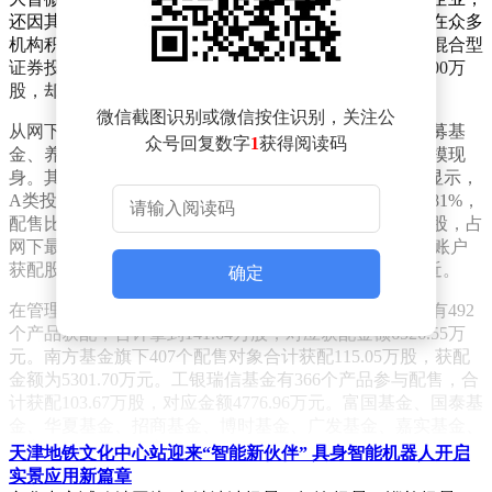
还因其存储独角兽的身份以及首日可观的浮盈。然而，在众多
机构积极参与配售的同时，格林基金旗下格林宏观回报混合型
证券投资基金却出现意外情况。该基金拟申购数量为1400万
股，却未参与申购，原因尚未明确。
微信截图识别或微信按住识别，关注公
从网下初步配售结果来看，各类机构参与热情高涨。公募基
众号回复数字
1
获得阅读码
金、养老金、保险资管、年金组合以及量化私募等大规模现
身。其中，A类资金在网下配售中占据优势地位。公告显示，
A类投资者最终获配1696.06万股，占网下最终发行量的81%，
配售比例为0.02177308%；B类投资者最终获配397.83万股，占
网下最终发行量的19%，配售比例为0.01958672%。A类账户
获配股数大致在3048股左右，B类账户多落在2742股附近。
确定
在管理人层面，头部公募表现突出。易方达基金此次共有492
个产品获配，合计拿到141.64万股，对应获配金额6526.55万
元。南方基金旗下407个配售对象合计获配115.05万股，获配
金额为5301.70万元。工银瑞信基金有366个产品参与配售，合
计获配103.67万股，对应金额4776.96万元。富国基金、国泰基
金、华夏基金、招商基金、博时基金、广发基金、嘉实基金、
海富通基金、汇添富基金、中欧基金等也均获得较大规模配
天津地铁文化中心站迎来“智能新伙伴” 具身智能机器人开启
售。参与的产品类型丰富，主动权益、指数产品、养老金组
实景应用新篇章