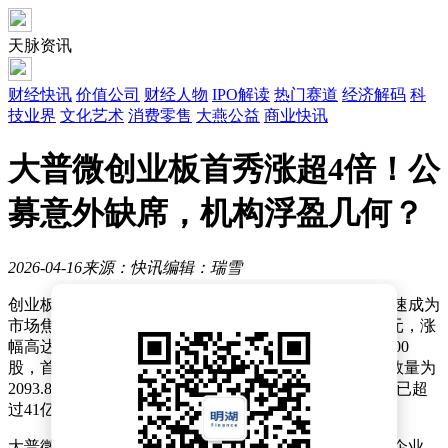
天脉资讯
财经快讯
价值公司
财经人物
IPO解读
热门赛道
经济解码
科
技业界
文化艺术
消费零售
大燕公益
商业快讯
大普微创业板首秀涨超4倍！公
募意外缺席，机构浮盈几何？
2026-04-16
来源：快讯
编辑：瑞雪
创业板迎来首单未盈利企业大普微的上市，这一事件迅速成为
市场焦点。该企业上市首日表现惊艳，收盘价报244.55元，涨
幅高达430.71%。按此收盘价计算，网上投资者中一签500
股，首日账面浮盈最高可达9.92万元。而网下最终发行数量为
2093.8809万股，粗略测算，网下获配部分首日账面浮盈已超
过41亿元。
大普微的上市备受关注，不仅因其是创业板首单未盈利企业，