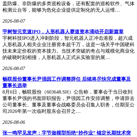
的账面浮盈也达到约5422.20万元。
盖防爆、非防爆的多类巡检设备，还有配套的巡检软件、气体
检测云台等，能够为危化企业提供定制化的无人运维…
2026-08-07
宇树智元竞速IPO，人形机器人赛道资本涌动开启新篇章
宇树科技IPO进入冲刺阶段，智元机器人正冲击港股，超六成
人形机器人相关企业注册资本超千万，这是一场关乎中国硬科
技未来定价权的资本接力。当技术突破的奇点与规模化商业化
的破晓时刻相撞，人形机器人正式从实验室的展…
2026-08-07
畅联股份董事长尹强因工作调整辞任 后续将尽快完成董事及
董事长选举
8月6日，畅联股份（603648.SH）公告称，董事会于当日收到
董事长尹强的书面辞职报告，尹强因工作安排调整，申请辞去
公司董事长、董事及董事会战略委员会召集人职务，任期至公
司2026年第一次临时股东会召开之…
2026-08-06
张一鸣罕见发声：字节做模型拒绝“抄作业” 锚定长期技术突