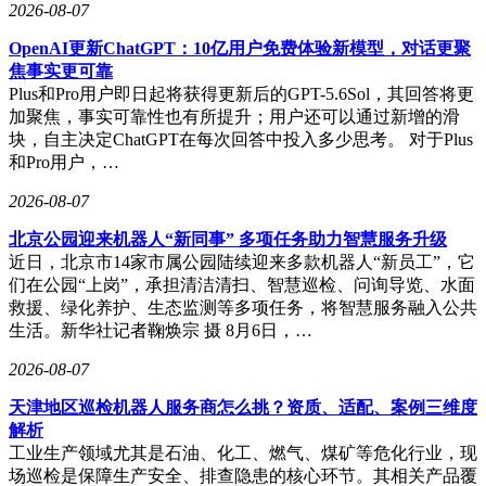
衍复投资旗下250个配售对象获配33.37万股，金额为1537.68万
2026-08-07
元；海南世纪前沿私募旗下192个配售对象合计获配30.47万
股，获配金额1404.22万元；九坤投资旗下174个配售对象合计
OpenAI更新ChatGPT：10亿用户免费体验新模型，对话更聚
获配27.32万股，金额为1258.83万元；上海明汯旗下133只产品
焦事实更可靠
参与配售，获配22.85万股。宁波幻方、上海诚奇私募、上海
Plus和Pro用户即日起将获得更新后的GPT-5.6Sol，其回答将更
金锝私募、上海佳期私募、茂源量化、上海顽岩、九章资产、
加聚焦，事实可靠性也有所提升；用户还可以通过新增的滑
龙旗科技、量派投资、海南进化论、南京盛泉恒元、北京微观
块，自主决定ChatGPT在每次回答中投入多少思考。 对于Plus
博易、上海鸣石、上海睿量等机构也均排在前列，本次私募端
和Pro用户，…
获配较多的机构以量化和多策略机构为主。
2026-08-07
大普微上市首日的出色表现，让网下和战略配售机构账面浮盈
北京公园迎来机器人“新同事” 多项任务助力智慧服务升级
迅速抬升。按网下最终发行数量粗略测算，仅网下获配部分对
近日，北京市14家市属公园陆续迎来多款机器人“新员工”，它
应的首日账面浮盈就已达到41.56亿元。从网下机构来看，按
们在公园“上岗”，承担清洁清扫、智慧巡检、问询导览、水面
此次配售比例测算，单个A类获配账户对应账面浮盈约60.49万
救援、绿化养护、生态监测等多项任务，将智慧服务融入公共
元；B类账户对应单个账户账面浮盈约54.42万元。具体到头部
生活。新华社记者鞠焕宗 摄 8月6日，…
公募，易方达基金获配股份对应的账面浮盈约2.81亿元；南方
基金旗下配售对象首日浮盈约为2.28亿元；工银瑞信基金对应
2026-08-07
的账面浮盈也达到约2.06亿元。富国基金、国泰基金、华夏基
金、招商基金对应的账面浮盈也均已超过1亿元。私募方面，
天津地区巡检机器人服务商怎么挑？资质、适配、案例三维度
头部量化机构首日账面收益同样可观。上海衍复投资旗下配售
解析
对象合计获配股份对应账面浮盈约6622.94万元；海南世纪前
工业生产领域尤其是石油、化工、燃气、煤矿等危化行业，现
沿私募旗下配售对象首日浮盈约6048.08万元；九坤投资对应
场巡检是保障生产安全、排查隐患的核心环节。其相关产品覆