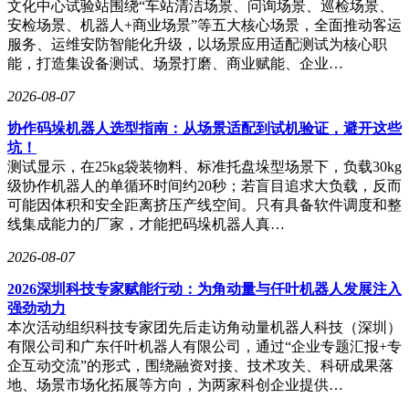
合、企业年金组合、职业年金组合等均有涉及，头部机构的账
文化中心试验站围绕“车站清洁场景、问询场景、巡检场景、
户覆盖优势明显。
安检场景、机器人+商业场景”等五大核心场景，全面推动客运
服务、运维安防智能化升级，以场景应用适配测试为核心职
除公募基金外，养老金、年金和保险资管在本次配售中也占据
能，打造集设备测试、场景打磨、商业赋能、企业…
重要分量。中国人寿养老保险此次共有226个配售对象获配，
合计拿到68.09万股，对应金额3137.41万元；平安养老保险旗
2026-08-07
下205个配售对象合计获配62.48万股，获配金额为2879.26万
协作码垛机器人选型指南：从场景适配到试机验证，避开这些
元。华泰资产也有226个配售对象参与，合计获配65.80万股，
坑！
对应金额3032.27万元。长江养老保险、中国人民养老保险、
测试显示，在25kg袋装物料、标准托盘垛型场景下，负载30kg
建信养老金管理等机构同样有较多账户现身名单。
级协作机器人的单循环时间约20秒；若盲目追求大负载，反而
在战略配售部分，国泰君安证裕投资最终获配130.86万股，占
可能因体积和安全距离挤压产线空间。只有具备软件调度和整
本次发行股份数量的3%；大普微员工资管计划获配260.42万
线集成能力的厂家，才能把码垛机器人真…
股，占比5.97%。其他参与战略配售的投资者合计获配481.15
2026-08-07
万股，占比11.03%。其中，长存鸿图股权投资、天翼资本控
股分别获配108.51万股，武汉光谷半导体产业投资获配65.10万
2026深圳科技专家赋能行动：为角动量与仟叶机器人发展注入
股，上海汽车集团金控、深圳安鹏创投分别获配51.88万股，
强劲动力
中国保险投资基金、深创投集团等也进入名单。
本次活动组织科技专家团先后走访角动量机器人科技（深圳）
有限公司和广东仟叶机器人有限公司，通过“企业专题汇报+专
私募方面，量化私募延续多账户打法。虽然单只产品的获配金
企互动交流”的形式，围绕融资对接、技术攻关、科研成果落
额弱于公募、养老金、保险资管等A类资金，但部分头部量化
地、场景市场化拓展等方向，为两家科创企业提供…
私募通过多产品、多账户申购，使总获配规模位居前列。上海