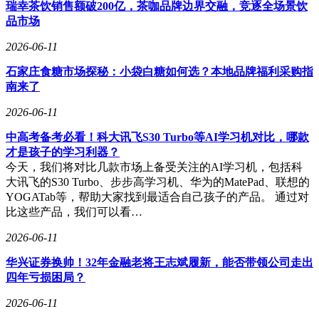
瑞幸茶饮销售额破200亿，茶咖品牌边界交融，竞逐全场景饮
流的关键。
品市场
对于华为的当前处境，任正非保持着清醒的认识。他坦承公司
2026-06-11
仍在追赶阶段，既有局限性也充满机遇。这种实事求是的态
度，与外界一些过度吹捧的声音形成鲜明对比。
石家庄食糖市场探秘：小袋白糖如何选？本地品牌福利采购指
南来了
当被问及对年轻人的建议时，任正非强调，年轻人应该选择能
够最大限度发挥自身价值的地方，无论是国内还是国外。他特
2026-06-11
别指出，持续学习和保持创造力才是最重要的，不应被地域或
中高考备考必看！科大讯飞S30 Turbo等AI学习机对比，哪款
短期情绪所束缚。这种观点体现了其一贯的开放理念——真正
才是孩子的学习利器？
的强大来自于开放学习与压力下的成长能力。
今天，我们将对比几款市场上备受关注的AI学习机，包括科
大讯飞的S30 Turbo、步步高学习机、华为的MatePad、联想的
在当前国际科技竞争日益激烈的背景下，任正非的这些观点无
YOGATab等，帮助大家找到最适合自己孩子的产品。 通过对
疑为行业提供了新的思考角度。他展现出的冷静与理性，或许
比这些产品，我们可以看…
正是中国科技企业在复杂环境中持续前进所需的重要品质。这
种不被对立情绪主导、专注于自身发展的态度，可能为行业开
2026-06-11
辟出一条更为稳健的发展道路。
华兴证券换帅！32年金融老将王志斌履新，能否带领公司走出
四年亏损困局？
2026-06-11