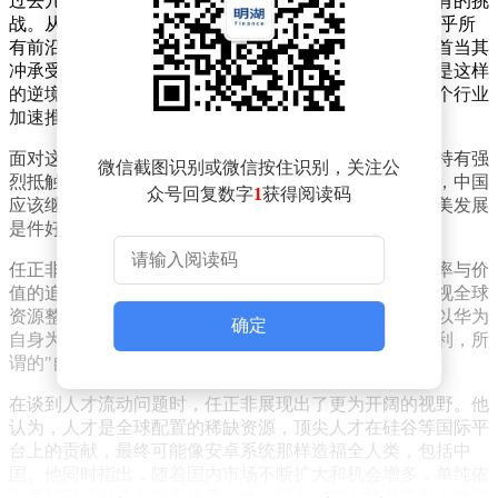
过去几年，以华为为代表的中国科技企业经历了前所未有的挑
战。从芯片供应到操作系统，从5G技术到人工智能，几乎所
有前沿领域都遭遇了外部限制。华为作为行业领军者，首当其
冲承受了巨大压力，甚至一度陷入经营困境。然而，正是这样
的逆境，让企业更加坚定了自主创新的决心，也促使整个行业
加速推进国产替代进程。
面对这样的背景，许多人预期任正非会对美国科技企业持有强
微信截图识别或微信按住识别，关注公
烈抵触情绪。但出乎意料的是，他在座谈会上明确表示，中国
众号回复数字
1
获得阅读码
应该继续使用美国的技术和芯片，甚至认为顶尖人才赴美发展
是件好事。这一观点在当下环境中显得尤为引人注目。
任正非的解释颇具深意。他指出，商业竞争的本质是效率与价
值的追求，而非情绪化的对抗。过度强调自主创新而忽视全球
资源整合，可能会错失站在巨人肩膀上进步的机会。他以华为
确定
自身为例，坦言公司原本希望充分利用全球化带来的便利，所
谓的"自力更生"实则是被外部压力逼迫出的选择。
在谈到人才流动问题时，任正非展现出了更为开阔的视野。他
认为，人才是全球配置的稀缺资源，顶尖人才在硅谷等国际平
台上的贡献，最终可能像安卓系统那样造福全人类，包括中
国。他同时指出，随着国内市场不断扩大和机会增多，单纯依
靠高薪已难以吸引所有优秀人才，国家的强大才是吸引人才回