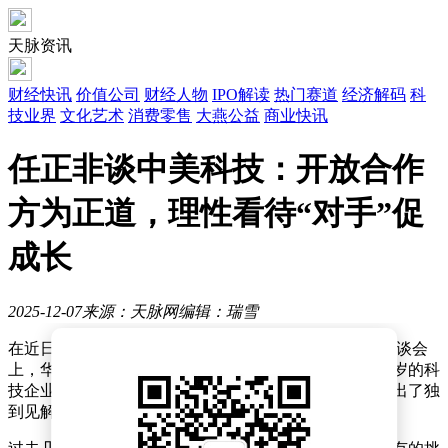
天脉资讯
财经快讯
价值公司
财经人物
IPO解读
热门赛道
经济解码
科
技业界
文化艺术
消费零售
大燕公益
商业快讯
任正非谈中美科技：开放合作
方为正道，理性看待“对手”促
成长
2025-12-07
来源：天脉网
编辑：瑞雪
在近日举办的国际大学生程序设计竞赛（ICPC）相关座谈会
上，华为创始人任正非的发言引发了广泛关注。这位81岁的科
技企业家以独特的视角，对当前科技领域的热点问题提出了独
到见解，其观点既理性又富有前瞻性。