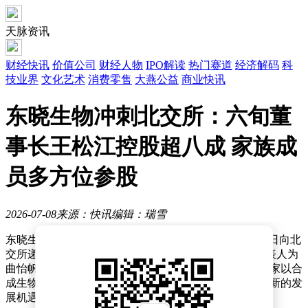
天脉资讯
财经快讯
价值公司
财经人物
IPO解读
热门赛道
经济解码
科
技业界
文化艺术
消费零售
大燕公益
商业快讯
东晓生物冲刺北交所：六旬董
事长王松江控股超八成 家族成
员多方位参股
2026-07-08
来源：快讯
编辑：瑞雪
东晓生物科技股份有限公司（以下简称“东晓生物”）近日向北
交所递交了IPO申请，中信证券担任保荐机构，保荐代表人为
曲怡帆和张刚，中兴华会计师事务所负责审计工作。这家以合
成生物技术为核心的企业，正通过资本市场的力量寻求新的发
展机遇。