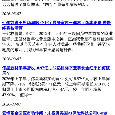
远远超过了供应增速。“内存产量每年增长约2…
2026-08-07
七年前遭王思聪嘲讽 今孙宇晨身家超王健林：版本更迭 傲慢
终将被清算
王健林曾是2013年、2015年、2016年三度问鼎中国首富的商业
巨擘。王健林当年也曾是版本之神，正如我曾是不被相信的年
轻人。 所以今天若有个年轻人对我讲一些我听不懂、甚至想
嘲笑的东西，我很难再有王思聪这种自…
2026-08-07
伟星新材半年营收18.97亿，57亿目标下董事长金红阳如何破
局？
2026年上半年，伟星新材实现营业收入18.97亿元，较上年同
期下降8.71%；利润总额4.41亿元，较上年同期增长37.04%；
归属于上市公司股东的净利润3.9亿元，较上年同期增长
43.90%。 值得一…
2026-08-07
云锋基金回应市场传闻：未投资美国AI保险科技公司Corgi