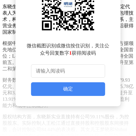
东晓生物成立于2004年12月，注册资本9474.03万元，法定代
表人为王松江。公司依托合成生物、精密发酵和微胶囊包埋技
术，构建了从工业菌种研发到智能化生产的全产业链体系，主
营业务涵盖玉米精深加工领域。凭借技术优势，公司先后获得
国家制造业单项冠军等荣誉，在行业内树立了标杆地位。
根据中国生物发酵产业协会数据，东晓生物在细分市场占据领
微信截图识别或微信按住识别，关注公
先地位。报告期内，公司植脂末产品销量连续三年位居全国首
众号回复数字
1
获得阅读码
位；L-赖氨酸硫酸盐、精氨酸等九类产品的销量持续保持全国
前五。其中，精氨酸和缬氨酸在2025年的市场排名分别升至第
二和第六位，展现出强劲的增长势头。
财务数据显示，2023年至2025年，公司营业收入分别为79.93
亿元、78.40亿元和77.48亿元，净利润分别为2.98亿元、5.78亿
确定
元和3.83亿元。尽管营收略有波动，但毛利率从10.33%提升至
13.91%后，仍维持在11.74%的合理水平，反映出较强的盈利
能力和成本控制能力。
股权结构方面，东晓新实业直接持有公司59.11%股份，为控
股股东。实际控制人王松江通过直接持股和控股股东间接持
股，合计控制公司84.44%的表决权。其女儿王梦晓和Shihui
Wang分别持有4.22%股份，形成家族控股格局。东昇旭日、希