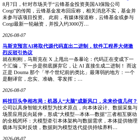
8月7日，针对市场关于“云锋基金投资美国AI保险公司
Corgi”的传闻，云锋基金发布回应称，相关消息不实，基金并
未参与该项目投资。 此前，有媒体报道称，云锋基金或参与
Corgi最新一轮融资，并投入约3000万…
2026-08-07
马斯克预言AI将取代源代码直出二进制，软件工程界大佬激
烈反驳引热议
就在刚刚，马斯克在 X 上甩出一条暴论：代码正在变成下一
个汇编，下一步是彻底摒弃它，让 AI 直接生成二进制！ 而这
正是 Douma 那个「半个世纪前的类比」最薄弱的地方：一个
是翻译官，忠实、准确、零发挥；…
2026-08-07
科技巨头争相布局：机器人“大脑”成新风口，未来价值几何？
公司以具身智能大模型为技术原点，向本体设计、数据采集与
场景应用反向延伸，形成“大模型—本体—数据”三者相互驱动
的全栈闭环：大模型牵引本体架构与数据需求，本体提供物理
载体与实时反馈，数据则为模型迭代提供持续养料…
2026-08-07