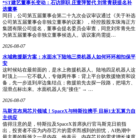
*ST建艺董事长变动：石访辞职 庄萱萍暂代 刘常青获提名补
努尔国际等机构投资者也持有一定比例股份，为公司的治理结
选董事
构增添了市场化元素。
同日，公司第五届董事会第二十九次会议审议通过《关于补选
公司第五届董事会非独立董事的议案》，经控股股东珠海正方
公司管理层呈现明显的家族特征。董事长王松江拥有本科学历
集团有限公司提名，董事会提名委员会审查，同意刘常青先生
和高级工程师职称，曾在青岛益青味精和诸城光浩工贸担任高
为第五届董事会非独立董事候选人。该议案尚需提…
管，具备丰富的行业经验。副总经理王松德是其胞弟，自2007
年加入公司后长期负责内贸业务。副董事长李天罡作为王松江
2026-08-07
的女婿，虽然加入公司时间较短，但凭借研究生学历和年轻优
势，已迅速晋升为常务副总经理兼董事会秘书，成为管理层核
水域救援新方案：水面水下陆地三类机器人如何环环相扣保平
心成员之一。
安
这时候站在最前面的，是水上救援机器人。陆地四足机器人这
值得注意的是，公司通过员工持股平台东昇旭日实施股权激
时顶上——它不载人，专做两件事：背上平台驮救援物资和设
励，王梦晓的配偶李天罡持有14.06%出资份额，王松江的弟
备，先一步送到岸边集结点；救援前先去探一段路，把塌方、
弟王松德和姐夫张崇升也分别持有2.81%和0.42%份额。这种
湿滑点标出来。水面机器人先"接住" → …
安排既巩固了家族控制权，又通过利益绑定激发了核心团队积
极性。希努尔国际作为战略投资者，其背后实控人王桂波与
2026-08-07
Shihui Wang的配偶存在亲属关系，进一步强化了公司的家族
马斯克布局芯片领域！SpaceX与特斯拉携手 目标1太瓦算力自
网络。
主供应
值得注意的是，特斯拉及SpaceX首席执行官马斯克日前指
出，投资者不应为内存芯片的需求而感到的担忧，AI热潮中
最主要的瓶颈之一是内存。他表示，内存芯片的需求增长速度