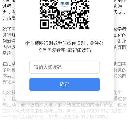
同的文化主题进行布置。有的展区展示了传统手工艺品的制作
过程，如剪纸、泥塑等，让市民们近距离感受传统文化的魅
力；有的展区则设置了互动游戏区，通过趣味性的游戏形式，
让市民们在轻松愉快的氛围中学习文化知识。
除了丰富的展区设置，活动还邀请了多位文化领域的专家学者
进行现场讲座。他们围绕传统文化的传承与发展、现代文化的
创新与融合等话题，与市民们进行了深入的交流和探讨。讲座
微信截图识别或微信按住识别，关注公
内容既具有理论深度，又贴近生活实际，赢得了市民们的阵阵
众号回复数字
1
获得阅读码
掌声。
在活动现场，还穿插了精彩的文艺表演。舞蹈、歌曲、戏曲等
多种形式的表演轮番上演，为市民们带来了一场视觉与听觉的
盛宴。表演者们精湛的技艺和热情的表演，赢得了观众们的阵
阵喝彩和热烈掌声。
确定
此次社区文化活动的成功举办，不仅丰富了市民们的文化生
活，也促进了传统文化的传承与发展。许多市民表示，通过参
与活动，他们更加深入地了解了传统文化的内涵和价值，也感
受到了现代文化的创新与活力。同时，活动也为市民们提供了
一个交流互动的平台，增进了彼此之间的了解和友谊。