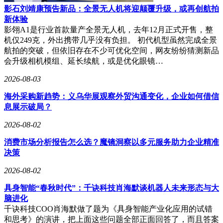
影石刘靖康预告新品：全景无人机将迎颠覆升级，或再创航拍
新体验
影翎A1是行业首款量产全景无人机，去年12月正式开售，整
机仅249克，外出携带几乎没有负担。 初代机型虽然完成全景
航拍的突破，但依旧存在不少可优化空间，网友纷纷猜测新品
会升级相机模组、延长续航，或是优化眼镜…
2026-08-03
海外采购新趋势：义乌华展观察外贸沟通变化，企业如何借信
息展示破局？
2026-08-02
消费市场分析报告怎么选？魔镜洞察以多元服务助力企业精准
决策
2026-08-02
具身智能“春秋时代”：千诀科技肖海默谈机器人未来形态与大
脑进化
千诀科技COO肖海默做了题为《具身智能产业化应用的试错
和思考》的演讲，把上面这些问题全部正面回答了，而且答案