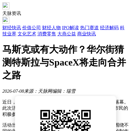
天脉资讯
财经快讯
价值公司
财经人物
IPO解读
热门赛道
经济解码
科
技业界
文化艺术
消费零售
大燕公益
商业快讯
马斯克或有大动作？华尔街猜
测特斯拉与SpaceX将走向合并
之路
2026-07-08
来源：天脉网
编辑：瑞雪
近日，一场别开生面的社区文化活动在市中心广场圆满落幕。
此次活动以“传承文化，共享欢乐”为主题，吸引了众多市民的
积极参与，现场气氛热烈非凡。
活动当天，广场上搭建起了多个特色展区，每个展区都围绕不