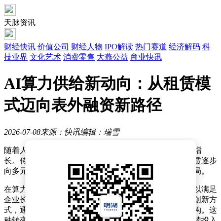
天脉资讯
财经快讯
价值公司
财经人物
IPO解读
热门赛道
经济解码
科
技业界
文化艺术
消费零售
大燕公益
商业快讯
AI算力供给新动向：从租赁模
式迈向表外融资新路径
2026-07-08
来源：快讯
编辑：瑞雪
随着人工智能技术的迅猛发展，AI算力需求呈现爆发式增
长。传统算力供给模式正面临深刻变革，从单纯依赖租赁逐步
向多元化融资渠道拓展，这一趋势正在重塑行业生态格局。
在算力需求持续攀升的背景下，单纯依靠租赁模式已难以满足
企业长期发展需求。部分头部企业开始探索表外融资等创新方
式，通过资产证券化、融资租赁等金融工具优化资本结构。这
种转变既缓解了短期资金压力，也为算力基础设施的持续投入