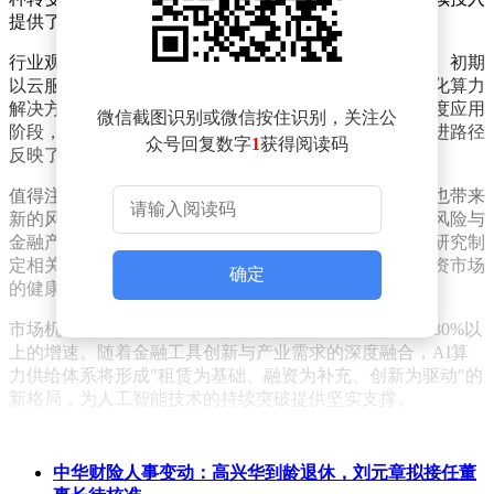
提供了保障。
行业观察显示，算力供给模式转型呈现明显阶段性特征。初期
以云服务租赁为主，满足基础算力需求；中期转向定制化算力
解决方案，匹配特定业务场景；当前正迈向金融工具深度应用
微信截图识别或微信按住识别，关注公
阶段，通过资本运作实现算力资源的优化配置。这种演进路径
众号回复数字
1
获得阅读码
反映了AI产业从技术驱动向资本驱动的转变特征。
值得注意的是，新型融资模式在降低企业负担的同时，也带来
新的风险挑战。算力资产估值体系尚未完善，技术迭代风险与
金融产品期限错配等问题需要审慎应对。监管部门正在研究制
定相关指引，引导行业建立风险防控机制，促进算力融资市场
确定
的健康发展。
市场机构预测，未来三年算力融资市场规模将保持年均30%以
上的增速。随着金融工具创新与产业需求的深度融合，AI算
力供给体系将形成"租赁为基础、融资为补充、创新为驱动"的
新格局，为人工智能技术的持续突破提供坚实支撑。
中华财险人事变动：高兴华到龄退休，刘元章拟接任董