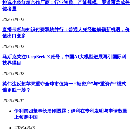
经理，李天罡则身兼副董事长、常务副总经理及董事会秘书三
挑选小袋红糖合作厂商：行业资质、产能规模、渠道覆盖成关
职。
键考量
公开资料显示，现年62岁的王松江为高级工程师，拥有本科学
2026-08-02
历，曾任职于青岛益青味精有限公司和诸城市光浩工贸有限公
直播带货与知识付费双轨并行：普通人凭经验解锁新机遇，价
司，2004年创立东晓生物前身东晓有限。其弟王松德现年52
值出口变多
岁，高中学历，早年任职于诸城兴贸玉米开发有限公司，2007
年加入东晓生物后历任销售经理、内贸部部长。李天罡作
2026-08-02
为“90后”管理层代表，研究生学历，2022年加入公司后迅速晋
升至核心决策层。
马斯克关注DeepSeek X账号，中国AI大模型进展再引国际科
技界瞩目
2026-08-02
英伟达反超苹果重夺全球市值第一 “轻资产”与“重资产”模式
谁更胜一筹？
2026-08-01
伊利集团董事长潘刚透露：伊利在专利发明与申请数量
上领跑中国
2026-08-01