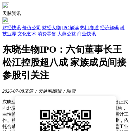
天脉资讯
财经快讯
价值公司
财经人物
IPO解读
热门赛道
经济解码
科
技业界
文化艺术
消费零售
大燕公益
商业快讯
东晓生物IPO：六旬董事长王
松江控股超八成 家族成员间接
参股引关注
2026-07-08
来源：天脉网
编辑：瑞雪
东晓生物科技股份有限公司（以下简称“东晓生物”）近日正式
向北交所提交IPO申请并获得受理，中信证券担任保荐机构，
曲怡帆、张刚为保荐代表人，中兴华会计师事务所负责审计工
作。根据招股书披露，这家以玉米精深加工为核心的企业，依
托合成生物、精密发酵及微胶囊包埋技术，已构建起覆盖工业