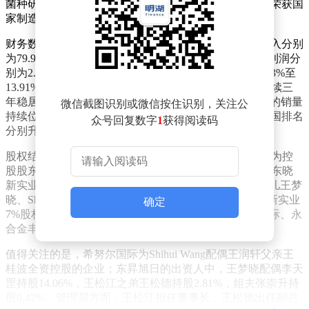
菌种研发、智能化生产及产品应用的全产业链布局，并荣获国
家制造业单项冠军等称号。
财务数据显示，2023年至2025年期间，东晓生物营业收入分别
为79.93亿元、78.40亿元和77.48亿元，归属于母公司净利润分
别为2.98亿元、5.78亿元和3.83亿元，毛利率波动于10.33%至
13.91%之间。在市场地位方面，公司植脂末产品销量连续三
年稳居全国首位，L-赖氨酸硫酸盐、精氨酸等九类产品的销量
微信截图识别或微信按住识别，关注公
持续位列全国前五，其中精氨酸、缬氨酸在2025年的全国排名
众号回复数字
1
获得阅读码
分别升至第二和第六位。
股权结构显示，东晓新实业直接持有公司59.11%股份，为控
股股东。实际控制人王松江通过直接持股16.89%及控制东晓
新实业93%股权，合计掌控公司84.44%的表决权。其女儿王梦
晓、Shihui Wang分别持股4.22%，配偶李春梅持有东晓新实业
确定
7%股权。员工持股平台东昇旭日持股6.47%，希努尔国际、永
合金丰、动能嘉悦分别持股6.42%、1.48%和1.19%。
值得关注的是，希努尔国际为Shihui Wang配偶王润轩父亲王
桂波全资控股的企业；东昇旭日的出资人中，王梦晓配偶李天
罡持股14.06%，王松江之弟王松德持股2.81%，姐夫张崇升持
股0.42%。管理层方面，王松江担任董事长，王松德出任副总