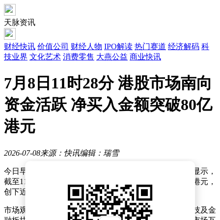
天脉资讯
财经快讯
价值公司
财经人物
IPO解读
热门赛道
经济解码
科
技业界
文化艺术
消费零售
大燕公益
商业快讯
7月8日11时28分 港股市场南向
资金活跃 净买入金额突破80亿
港元
2026-07-08
来源：快讯
编辑：瑞雪
今日早盘交易时段，南向资金呈现强劲流入态势。数据显示，
截至11时28分，通过港股通渠道净买入金额已突破80亿港元，
创下近期单日净流入新高。
市场观察人士指出，此次大规模资金流入主要集中于科技及金