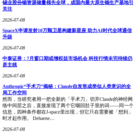
锡业股份铟资源储量领先全球，成国内最大原生铟生产基地引
关注
2026-07-08
SpaceX申请发射10万颗卫星构建新星座 助力AI时代全球通信
升级
2026-07-08
中泰证券：7月窗口期或增权益市场机会 科技行情未完待续仍
是主线
2026-07-08
Anthropic“手术刀”揭秘：Claude自发形成类似人类意识的全
局工作空间
然而，当研究者用一把全新的「手术刀」切开Claude的神经网
络中间层之后，直接发现了两个它咽回肚子里的词——同一个
信息，四种条件都在J-space里出现，但它只在需要被「想到」
时才起作用。 Dehaene…
2026-07-08