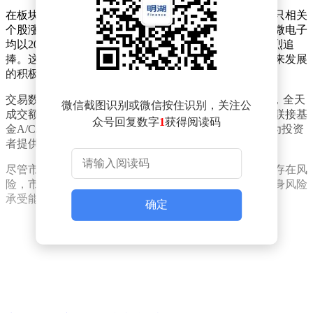
在板块表现方面，算力硬件领域成为今日市场亮点，多只相关
个股涨停。寒武纪、芯原股份、凌云光、日联科技和明微电子
均以20%的涨幅封住涨停板，显示出资金对该领域的强烈追
捧。这一集体爆发态势，反映出市场对算力硬件行业未来发展
的积极预期。
交易数据方面，科创50ETF易方达（588080）表现活跃，全天
微信截图识别或微信按住识别，关注公
成交额突破26亿元，较昨日成交额接近翻倍。该基金的联接基
众号回复数字
1
获得阅读码
金A/C/Y类份额代码分别为011608、011609和022895，为投资
者提供了多样化的参与方式。
尽管市场表现强劲，但投资者仍需保持理性。基金投资存在风
险，市场波动可能导致本金损失，决策前应充分评估自身风险
承受能力。
确定