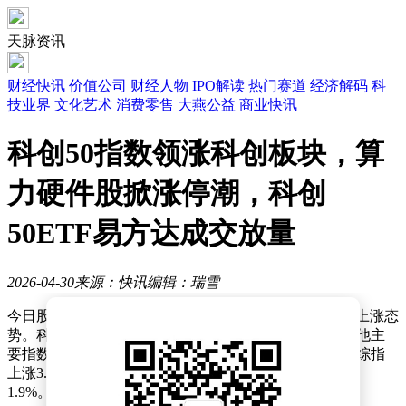
天脉资讯
财经快讯
价值公司
财经人物
IPO解读
热门赛道
经济解码
科
技业界
文化艺术
消费零售
大燕公益
商业快讯
科创50指数领涨科创板块，算
力硬件股掀涨停潮，科创
50ETF易方达成交放量
2026-04-30
来源：快讯
编辑：瑞雪
今日股市交易中，科创板相关指数集体走强，呈现全面上涨态
势。科创50指数表现尤为突出，涨幅达到5.2%，领跑其他主
要指数。紧随其后的是科创成长指数，上涨4.2%；科创综指
上涨3.4%；科创100指数和科创200指数分别上涨2.8%和
1.9%。