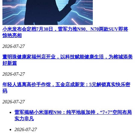
小米发布会定档7月30日，雷军力推N90、N70两款SUV即将
惊艳亮相
2026-07-27
董明珠健康家福州店开业，以科技赋能健康生活，为榕城添美
好新篇
2026-07-27
年轻人逃离高价手作馆，五金店成新宠：5元解锁真实快乐密
码
2026-07-27
雷军揭秘小米澎程N90：纯平地板加持，“7+7”空间布局
实力非凡
2026-07-27