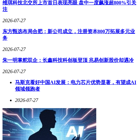
维琪科技北交所上市首日表现亮眼 盘中一度飙涨超800%引关
注
2026-07-27
在护眼功能方面，科大讯飞的多款产品采用了专业认证的屏幕
东方甄选布局合肥：新公司成立，注册资本800万拓展多元业
技术。例如LUMIE 10型号通过优化显示参数，有效减少蓝光
务
对眼睛的刺激，配合智能提醒功能，帮助孩子养成科学用眼习
惯。S90 Pro则配备了大尺寸护眼屏，特别适合需要长时间阅
2026-07-27
读或做题的学生群体。
朱一明掌舵双企：长鑫科技科创板登顶 兆易创新股价却遇冷
AI答疑系统是这些学习机的核心优势之一。T20型号搭载的智
2026-07-27
能辅导模块能够实时解析数学、物理等学科的复杂问题，不仅
提供解题步骤，还会引导用户理解背后的知识逻辑。P30 5G
马斯克看好中国AI发展：电力芯片优势显著，有望成AI
版本更突破了使用场景限制，其5G全网通功能让学生无论在
领域领跑者
家、图书馆还是通勤途中都能保持学习连贯性。
2026-07-27
针对不同学习阶段的需求，各型号产品展现出差异化设计。
C10S型号的幼小衔接模式通过游戏化界面激发低龄儿童学习
兴趣，而T30 Lite/Pro的碎屏保障服务则解决了家长对设备耐
用性的顾虑。对于备战中高考的学生，S90 Pro的精准学功能
可自动生成知识图谱，定位薄弱环节并推送专项练习。