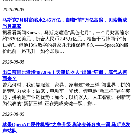
2026-08-05
马斯克7月财富缩水2.45万亿，自嘲“前”万亿富翁，贝索斯成
当月赢家
据看看新闻Knews，马斯克遭遇“黑色七月”，一个月财富缩水
约3630亿美元，折合人民币2.45万亿元，相当于亏掉两个“黄
仁勋”。但他13位数字的身家并未维保持多久——SpaceX的股
价此前一路飞升，如今却跌…
2026-08-05
出口额同比激增487.9%！天津机器人“出海”狂飙，底气从何
而来？
曾几何时，我们靠服装、家具、家电这“老三样”闯世界，拼的
是劳动力成本；后来，电动车、光伏、锂电池“新三样”异军突
起，拼的是产业链优势；如今，以机器人、人工智能、创新药
为代表的“新新三样”正在完成关键一跃，拼…
2026-08-05
苹果OpenAI“硬件机密”之争升级 舆论交锋各执一词 马斯克发
声站队