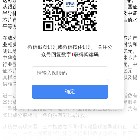
这9只芯片主题ETF产品中，有2只规模显著领先于其他产品。
从跟踪的指数来看，这些产品主要聚焦于三个核心指数：国证
半导体芯片指数、中华交易服务半导体芯片行业指数以及中证
芯片产业指数。这三个指数在成分股构成、历史表现和估值水
平等方面存在明显差异。
在成分股方面，国证半导体芯片指数涵盖沪深北交易所芯片产
业相关上市公司，重点包括材料、设备、设计、制造、封装和
微信截图识别或微信按住识别，关注公
测试等环节，目前成分股数量为30只，平均市值约1538亿元。
众号回复数字
1
获得阅读码
中华交易服务半导体芯片行业指数则追踪沪深市场半导体芯片
行业整体表现，成分股数量为50只，平均市值约1139亿元。中
证芯片产业指数同样选取50只成分股，平均市值约1144亿元，
其样本范围包括芯片设计、制造、封装与测试等领域，以及提
供相关物料或设备的上市公司。
确定
进一步对比发现，国证半导体芯片指数与中证芯片产业指数有
29只成分股重合，仅晶盛机电未被纳入后者。而中华交易服务
半导体芯片行业指数与中证芯片产业指数的重合度更高，共有
45只成分股相同，各自独有5只成分股。
从历史表现来看，三个指数在不同时间段呈现差异化特征。近
一年内，中华交易服务半导体芯片行业指数收益领先；近三年
维度下，国证半导体芯片指数年化收益表现更优；而在近五年