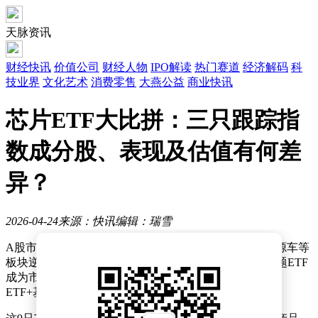
天脉资讯
财经快讯
价值公司
财经人物
IPO解读
热门赛道
经济解码
科
技业界
文化艺术
消费零售
大燕公益
商业快讯
芯片ETF大比拼：三只跟踪指
数成分股、表现及估值有何差
异？
2026-04-24
来源：快讯
编辑：瑞雪
A股市场今日呈现震荡调整态势，但芯片、化工、新能源车等
板块逆势走强，相关ETF产品表现亮眼。其中，芯片主题ETF
成为市场关注焦点，目前已有9只名称中明确标注“芯片
ETF+基金公司”的产品在市场上运行。