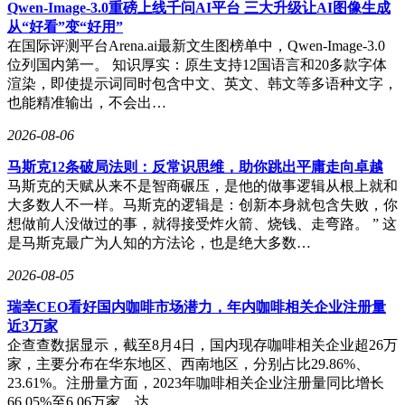
Qwen-Image-3.0重磅上线千问AI平台 三大升级让AI图像生成
周期中，中证芯片产业指数的年化收益最为突出。
从“好看”变“好用”
在国际评测平台Arena.ai最新文生图榜单中，Qwen-Image-3.0
估值水平方面，Wind数据显示，经过近一年上涨后，三个指
位列国内第一。 知识厚实：原生支持12国语言和20多款字体
数的市盈率TTM均处于历史90%以上分位。尽管当前估值偏
渲染，即使提示词同时包含中文、英文、韩文等多语种文字，
高，但人工智能领域的技术突破和国产算力生态的完善，为半
也能精准输出，不会出…
导体芯片行业持续注入发展动能。不过，由于行业波动性较
大，且部分公司业绩尚未实现稳定增长，投资者需保持谨慎态
2026-08-06
度，建议采取逢低布局、波段操作的策略。
马斯克12条破局法则：反常识思维，助你跳出平庸走向卓越
马斯克的天赋从来不是智商碾压，是他的做事逻辑从根上就和
大多数人不一样。马斯克的逻辑是：创新本身就包含失败，你
想做前人没做过的事，就得接受炸火箭、烧钱、走弯路。 ” 这
是马斯克最广为人知的方法论，也是绝大多数…
2026-08-05
瑞幸CEO看好国内咖啡市场潜力，年内咖啡相关企业注册量
近3万家
企查查数据显示，截至8月4日，国内现存咖啡相关企业超26万
家，主要分布在华东地区、西南地区，分别占比29.86%、
23.61%。注册量方面，2023年咖啡相关企业注册量同比增长
66.05%至6.06万家，达…