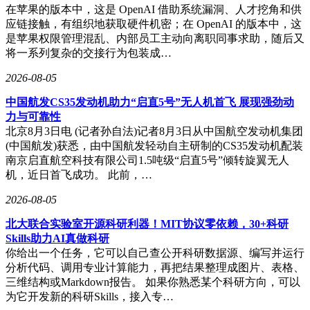
在苹果的版本中，这是 OpenAI 借助系统漏洞、人才挖角和供
应链接触，有组织地获取硬件机密；在 OpenAI 的版本中，这
是苹果权限管理混乱、内部员工主动向离职同事求助，随后又
将一系列复杂的交接行为包装成…
2026-08-05
中国航发CS35发动机助力“启直5号”无人机首飞 展现强劲动
力与可靠性
北京8月3日电 (记者孙自法)记者8月3日从中国航空发动机集团
(中国航发)获悉，由中国航发轻动自主研制的CS35发动机配装
南京启直航空科技有限公司1.5吨级“启直5号”倾转旋翼无人
机，近日首飞成功。 此前，…
2026-08-05
北大联合实验室开源科研利器！MIT协议零依赖，30+科研
Skills助力AI真做科研
你给出一个任务，它可以自己查公开科研数据源、编写并运行
分析代码、调用专业计算能力，再把结果整理成图片、表格、
三维结构或Markdown报告。 如果你熟悉某个科研方向，可以
为它开发新的科研Skills，接入专…