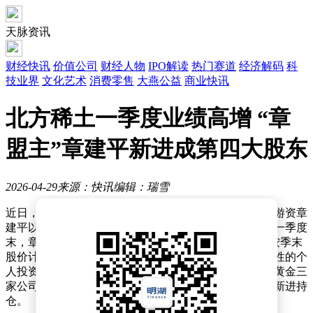
天脉资讯
财经快讯
价值公司
财经人物
IPO解读
热门赛道
经济解码
科
技业界
文化艺术
消费零售
大燕公益
商业快讯
北方稀土一季度业绩高增 “章
盟主”章建平新进成第四大股东
2026-04-29
来源：快讯
编辑：瑞雪
近日，北方稀土发布的一季度报告引发市场关注，知名游资章
建平以第四大股东身份现身股东名单。数据显示，截至一季度
末，章建平持有北方稀土7225.44万股，占总股本2%，按季末
股价计算持股市值达34.45亿元。作为A股市场具有代表性的个
人投资者，章建平同时持有东材科技、西部材料和四川黄金三
家公司股份，其中除东材科技为加仓操作外，其余均为新进持
仓。