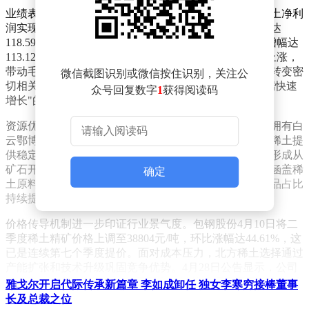
业绩表现成为吸引资本布局的关键因素。2025年北方稀土净利
润实现翻倍增长，今年一季度延续强劲势头，营业收入达
118.59亿元，同比增长27.69%；净利润9.18亿元，同比增幅达
113.12%。公司解释称，镨钕等核心稀土产品均价同比上涨，
带动毛利水平显著提升。这种增长态势与行业供需格局转变密
微信截图识别或微信按住识别，关注公
切相关，当前稀土市场已进入"供给端持续收紧、需求端快速
众号回复数字
1
获得阅读码
增长"的新周期。
资源优势构筑了企业的护城河。控股股东包钢集团独家拥有白
云鄂博矿开采权，这座全球最大的铁稀土共生矿为北方稀土提
供稳定原料保障。通过与包钢股份的产业链协作，公司形成从
矿石开采到精矿生产的完整供应体系。目前其产品矩阵涵盖稀
确定
土原料、新材料及终端应用三大领域，其中高附加值产品占比
持续提升。
价格传导机制进一步印证行业景气度。包钢股份4月10日将二
季度稀土精矿价格上调至38804元/吨，环比涨幅达44.61%，这
已是连续第七个季度提价。面对成本压力，北方稀土选择通过
产能扩张和技术升级巩固竞争优势。4月28日公告显示，公司
拟投资7.79亿元建设科技创新平台，虽然该项目不直接产生经
雅戈尔开启代际传承新篇章 李如成卸任 独女李寒穷接棒董事
济效益，但将显著提升研发能力。
长及总裁之位