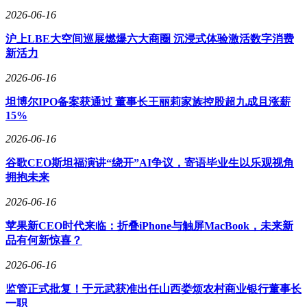
在产业链延伸方面，公司动作频频。3月份宣布的两大投资项
2026-06-16
目引人注目：合资建设年产1万吨稀土金属合金生产线，将丰
沪上LBE大空间巡展燃爆六大商圈 沉浸式体验激活数字消费
富产品品类；同步推进的1万吨含铈钕铁硼磁性材料项目，则
新活力
标志着向下游磁材领域的深度拓展。这些布局与行业发展趋势
高度契合，随着新能源汽车、工业电机等领域对高性能磁材需
2026-06-16
求激增，企业正加速向价值链中高端攀升。
坦博尔IPO备案获通过 董事长王丽莉家族控股超九成且涨薪
15%
2026-06-16
谷歌CEO斯坦福演讲“绕开”AI争议，寄语毕业生以乐观视角
拥抱未来
2026-06-16
苹果新CEO时代来临：折叠iPhone与触屏MacBook，未来新
品有何新惊喜？
2026-06-16
监管正式批复！于元武获准出任山西娄烦农村商业银行董事长
一职