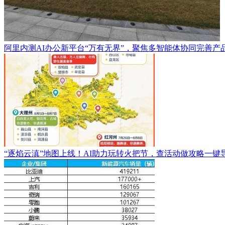
阿里内测AI办公新平台“万有无界”，聚焦多智能体协同完善产
“逐焰云滇”地图上线！AI助力玩转火把节，查活动做攻略一键