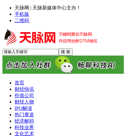
天脉网 | 天脉新媒体中心主办！
手机版
二维码
首页
财经快讯
价值公司
财经人物
IPO解读
热门赛道
经济解码
科技业界
文化艺术