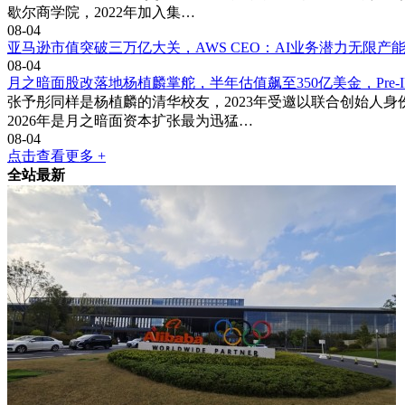
歇尔商学院，2022年加入集…
08-04
亚马逊市值突破三万亿大关，AWS CEO：AI业务潜力无限产
08-04
月之暗面股改落地杨植麟掌舵，半年估值飙至350亿美金，Pre-
张予彤同样是杨植麟的清华校友，2023年受邀以联合创始人
2026年是月之暗面资本扩张最为迅猛…
08-04
点击查看更多 +
全站最新