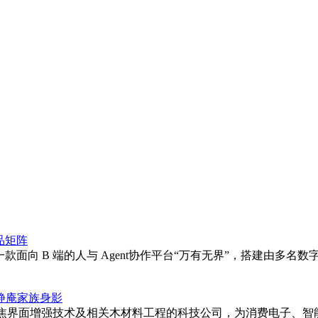
T90 Pro，其14.8英寸屏幕适合长时间阅读；经常外出使用
学习需求。各机型均搭载8核处理器与大容量电池，确保系统流畅运行
术需通过权威认证，学习资源要匹配教材版本且持续更新，管控功
备发展提供了创新范本。随着"AI+教育"场景的不断拓展，学
品矩阵
测一款面向 B 端的人与 Agent协作平台“万有无界”，搭建由
静庵家族身影
年，是聚焦界面增强技术及相关木材料工程的科技公司，为消费电子