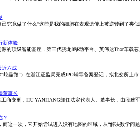
岁
自己究竟做了什么“这些是我的细胞在表观遗传上被逆转到了类似
行新体验
源的顶级智能基座，第三代骁龙8移动平台、英伟达Thor车载芯
股近六成
“屹晶微”）在浙江证监局完成IPO辅导备案登记，拟北交所上市，
接棒董事长
商变更，HU YANHANG卸任法定代表人、董事长，由段建军接
临？
而这一次，它开始尝试进入没有地图的区域，从“解决数学问题”走