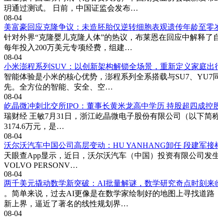
玥通过测试。 日前，中国证监会发布…
08-04
美富豪回应克隆争议：未造胚胎仅逆转细胞表观遗传年龄至零
针对外界“克隆婴儿克隆人体”的热议，布莱恩在回应中解释了
每年投入200万美元专项经费，组建…
08-04
小米澎程系列SUV：以创新架构解锁全场景，重新定义家庭出
智能体验是小米的核心优势，澎程系列全系搭载与SU7、YU7同
先。全方位的智能、安全、空…
08-04
屹晶微冲刺北交所IPO：董事长黄米龙高中学历 持股超四成控
瑞财经 王敏7月31日，浙江屹晶微电子股份有限公司（以下简称
3174.6万元，是…
08-04
沃尔沃汽车中国公司高层变动：HU YANHANG卸任 段建军
天眼查App显示，近日，沃尔沃汽车（中国）投资有限公司发生工
VOLVO PERSONV…
08-04
两千美元撬动数学新突破：AI批量解谜，数学研究奇点时刻来
。简单来说，过去AI更像是在数学家绘制好的地图上寻找道路，
新上界，逼近了著名的线性规划界…
08-04