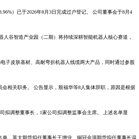
到用户距离屏幕过近或弯腰驼背时，会通过语音提示及时纠正。
.96%）已于2026年8月3日完成过户登记。 公司董事会于8月4
整习题难度，形成"诊断-学习-练习-巩固"的闭环。P30
的动画课程与互动绘本库，采用游戏化学习设计激发儿童兴趣。全系产
器人谷智造产业园（二期）将持续深耕智能机器人核心赛道，
正确率等关键指标。T90 Pro的家长端APP新增应用使用
段暂停设备使用，确保学习专注度。所有机型均通过国家RG0级
台布局电子皮肤基材、高耐弯折机器人线缆两大产品，同时通过参股
会相关职务。 公告显示，殷福华等8人集体辞职，原因是根据
司拟调整董事长，1家公司拟调整监事会主席。 上述名单显
员名单，英大期货拟任董事长王增业、铜冠金源期货拟任董事长温