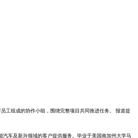
的场景下，C10的轻量化设计（仅480g）更具便携优势；对于多
与持久续航。
能应具备操作便捷性。科大讯飞通过AI技术深度赋能教育硬
习机正在从单一工具向个性化学习伙伴演进。
多名数字员工组成的协作小组，围绕完整项目共同推进任务。 报道提
、智能汽车及新兴领域的客户提供服务。毕业于美国南加州大学马