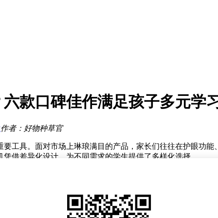
接棒董事长
辞
链生态新征程
地
事长
价测试
岁
行新体验
选？六款口碑佳作满足孩子多元学
股近六成
接棒董事长
辞
R
作者：好物种草官
重要工具。面对市场上琳琅满目的产品，家长们往往在护眼功能
习机凭借差异化设计，为不同需求的学生提供了多样化选择。