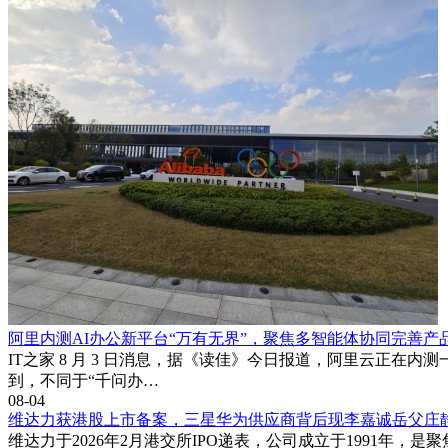
产品矩阵的差异化布局满足了多元需求。追求大屏体验的用户可选择
孩家庭，P30 Turbo的全科覆盖特性可同时满足不同年级
教育专家指出，选择学习机应重点关注三个维度：屏幕护眼技
件，在保护视力的同时实现精准教学，其产品矩阵为智能教育设
阿里内测AI办公新平台“万有无界”，聚焦多智能体协同完善产
IT之家 8 月 3 日消息，据《读佳》今日报道，阿里云正在内
到，不同于“千问办…
08-04
维达力获港股上市备案，三星华为供应商背后现李嘉诚岳父庄
维达力于2026年2月港交所IPO递表，公司成立于1991