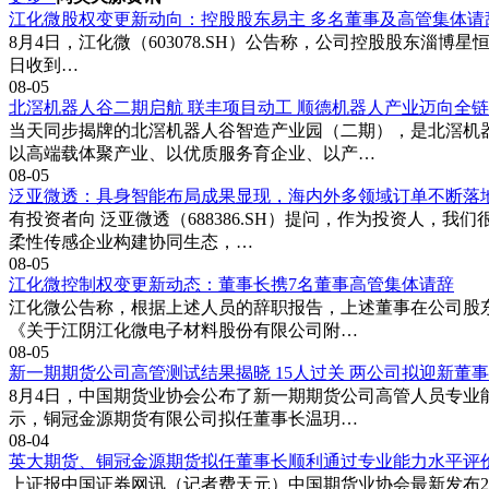
能，可动态匹配室内光线强度。针对低龄用户，C10系列配备
江化微股权变更新动向：控股股东易主 多名董事及高管集体请
LUMIE 10的类纸显示技术则通过漫反射原理降低屏幕刺眼
8月4日，江化微（603078.SH）公告称，公司控股股东淄博星恒
日收到…
学习资源建设上，各机型均构建了覆盖全学段的知识体系。T20
08-05
Turbo通过1对1AI辅导功能，支持语文作文批改、数学解题
北滘机器人谷二期启航 联丰项目动工 顺德机器人产业迈向全
品均接入科大讯飞教育大脑，实时更新同步教材与考纲变化。
当天同步揭牌的北滘机器人谷智造产业园（二期），是北滘机
家长管控功能呈现精细化发展趋势。C10系列配备的学情报告系
以高端载体聚产业、以优质服务育企业、以产…
08-05
时长限制功能，支持对社交软件、游戏等非学习类应用进行分时段
泛亚微透：具身智能布局成果显现，海内外多领域订单不断落
护眼认证，从硬件层面保障用眼安全。
有投资者向 泛亚微透（688386.SH）提问，作为投资人
柔性传感企业构建协同生态，…
08-05
江化微控制权变更新动态：董事长携7名董事高管集体请辞
江化微公告称，根据上述人员的辞职报告，上述董事在公司股
《关于江阴江化微电子材料股份有限公司附…
08-05
新一期期货公司高管测试结果揭晓 15人过关 两公司拟迎新董
8月4日，中国期货业协会公布了新一期期货公司高管人员专业
示，铜冠金源期货有限公司拟任董事长温玥…
08-04
英大期货、铜冠金源期货拟任董事长顺利通过专业能力水平评
上证报中国证券网讯（记者费天元）中国期货业协会最新发布2