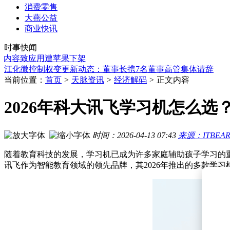
消费零售
沃尔沃汽车中国公司高层变动：HU YANHANG卸任 段建军
大燕公益
江化微股权变更新动向：控股股东易主 多名董事及高管集体请
商业快讯
北滘机器人谷二期启航 联丰项目动工 顺德机器人产业迈向全
时事快闻
泛亚微透：具身智能布局成果显现，海内外多领域订单不断落
造内容致应用遭苹果下架
江化微控制权变更新动态：董事长携7名董事高管集体请辞
新一期期货公司高管测试结果揭晓 15人过关 两公司拟迎新董
英大期货、铜冠金源期货拟任董事长顺利通过专业能力水平评
当前位置：
首页
>
天脉资讯
>
经济解码
>
正文内容
美富豪回应克隆争议：未造胚胎仅逆转细胞表观遗传年龄至零
小米澎程系列SUV：以创新架构解锁全场景，重新定义家庭出
2026年科大讯飞学习机怎么
屹晶微冲刺北交所IPO：董事长黄米龙高中学历 持股超四成控
沃尔沃汽车中国公司高层变动：HU YANHANG卸任 段建军
江化微股权变更新动向：控股股东易主 多名董事及高管集体请
时间：2026-04-13 07:43
来源：ITBEA
随着教育科技的发展，学习机已成为许多家庭辅助孩子学习的
讯飞作为智能教育领域的领先品牌，其2026年推出的多款学