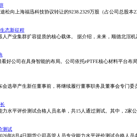
10.1英寸低蓝光屏幕，集成坐姿提醒与距离检测系统，当检测
辞
度，模拟纸质书籍的阅读体验。
途松向上海福迅科技协议转让的9238.2329万股（占公司总股本23
型号的AI个性化学习路径推荐系统，可基于用户知识掌握情况动态调
思路引导等场景化应用。对于幼小衔接阶段，LUMIE 10内置
链生态新征程
器人产业集群扩容提质的核心载体。 据介绍，未来，顺德北滘机
统，可按周/月生成学习数据可视化图表，详细记录各科目学习时长、
管控。P30 Turbo的远程设备锁定功能，允许家长在特定时
地
，我们很看好公司在具身智能的布局。公司依托ePTFE核心材料平
东会选举产生新任董事前，将继续履行董事职务及董事会专门委员
事长
能力水平评价测试合格人员名单，共15人通过测试。其中，2家公
价测试
026年8月4日期货公司高管人员专业能力水平评价测试合格人