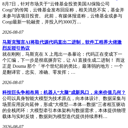
8月7日，针对市场关于“云锋基金投资美国AI保险公司
Corgi”的传闻，云锋基金发布回应称，相关消息不实，基金并
未参与该项目投资。 此前，有媒体报道称，云锋基金或参与
Corgi最新一轮融资，并投入约3000万…
2026-08-07
马斯克预言AI将取代源代码直出二进制，软件工程界大佬激
烈反驳引热议
就在刚刚，马斯克在 X 上甩出一条暴论：代码正在变成下一
个汇编，下一步是彻底摒弃它，让 AI 直接生成二进制！ 而这
正是 Douma 那个「半个世纪前的类比」最薄弱的地方：一个
是翻译官，忠实、准确、零发挥；…
2026-08-07
科技巨头争相布局：机器人“大脑”成新风口，未来价值几何？
公司以具身智能大模型为技术原点，向本体设计、数据采集与
场景应用反向延伸，形成“大模型—本体—数据”三者相互驱动
的全栈闭环：大模型牵引本体架构与数据需求，本体提供物理
载体与实时反馈，数据则为模型迭代提供持续养料…
2026-08-07