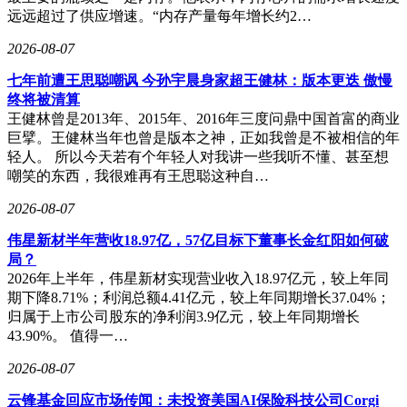
远远超过了供应增速。“内存产量每年增长约2…
2026-08-07
七年前遭王思聪嘲讽 今孙宇晨身家超王健林：版本更迭 傲慢
终将被清算
王健林曾是2013年、2015年、2016年三度问鼎中国首富的商业
巨擘。王健林当年也曾是版本之神，正如我曾是不被相信的年
轻人。 所以今天若有个年轻人对我讲一些我听不懂、甚至想
嘲笑的东西，我很难再有王思聪这种自…
2026-08-07
伟星新材半年营收18.97亿，57亿目标下董事长金红阳如何破
局？
2026年上半年，伟星新材实现营业收入18.97亿元，较上年同
期下降8.71%；利润总额4.41亿元，较上年同期增长37.04%；
归属于上市公司股东的净利润3.9亿元，较上年同期增长
43.90%。 值得一…
2026-08-07
云锋基金回应市场传闻：未投资美国AI保险科技公司Corgi