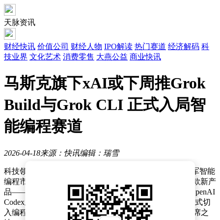
天脉资讯
财经快讯
价值公司
财经人物
IPO解读
热门赛道
经济解码
科
技业界
文化艺术
消费零售
大燕公益
商业快讯
马斯克旗下xAI或下周推Grok
Build与Grok CLI 正式入局智
能编程赛道
2026-04-18
来源：快讯
编辑：瑞雪
科技领域再掀波澜，埃隆·马斯克旗下xAI公司被曝将进军智能
编程市场。据科技媒体报道，该公司计划在下周推出两款新产
品——Grok Build与Grok CLI，直接对标Claude Code、OpenAI
Codex及Google Jules等主流工具。这一动作意味着xAI正式切
入编程辅助赛道，试图在AI驱动的代码生成领域占据一席之