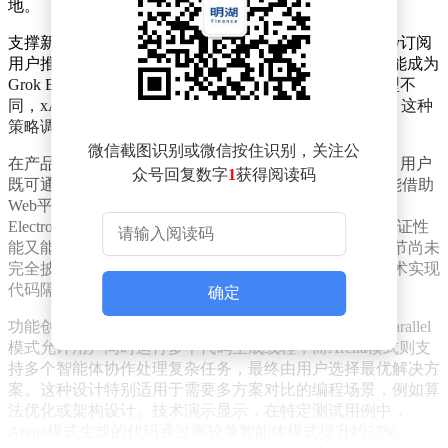
地。
支撑新产品的核心模型已现端倪。xAI近期向Grok Heavy订阅
用户推送了Grok 4.3 Early Access测试版，该版本被指可能成为
Grok Build的技术底座。与传闻中单独开发专用编程模型不
同，xAI选择直接依托升级后的通用模型实现编程功能，这种
策略调整或能缩短产品开发周期并降低维护成本。
微信截图识别或微信按住识别，关注公
在产品设计层面，Grok Build采用独特的双轨运行机制。用户
众号回复数字
1
获得阅读码
既可通过命令行界面（CLI）在本地环境执行任务，也能借助
Web平台进行远程操作。据分析，本地化方案可能采用
Electron框架实现跨平台桌面应用，这种技术路线既能保证性
能又能兼顾开发效率。目前关于本地执行的具体技术细节尚未
完全披露，但已有开发者推测其可能通过轻量化容器技术实现
代码隔离。
确定
功能创新方面，Grok Build被曝将引入两种特色模式。Parallel
模式允许用户同时运行多个代码生成线程，而Arena模式则支
持多个智能体协作处理复杂任务，最终由用户选择最优解决方
案。这种设计特别适用于需要多方案对比的编程场景，例如算
法优化或架构设计。技术演示显示，在特定测试用例中，
Arena模式生成的代码通过率较单智能体模式提升约37%。