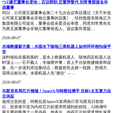
*ST建艺董事长变动：石访辞职 庄萱萍暂代 刘常青获提名补
选董事
同日，公司第五届董事会第二十九次会议审议通过《关于补选
公司第五届董事会非独立董事的议案》，经控股股东珠海正方
集团有限公司提名，董事会提名委员会审查，同意刘常青先生
为第五届董事会非独立董事候选人。该议案尚需提…
2026-08-07
水域救援新方案：水面水下陆地三类机器人如何环环相扣保平
安
这时候站在最前面的，是水上救援机器人。陆地四足机器人这
时顶上——它不载人，专做两件事：背上平台驮救援物资和设
备，先一步送到岸边集结点；救援前先去探一段路，把塌方、
湿滑点标出来。水面机器人先"接住" → …
2026-08-07
马斯克布局芯片领域！SpaceX与特斯拉携手 目标1太瓦算力自
主供应
值得注意的是，特斯拉及SpaceX首席执行官马斯克日前指
出，投资者不应为内存芯片的需求而感到的担忧，AI热潮中
最主要的瓶颈之一是内存。他表示，内存芯片的需求增长速度