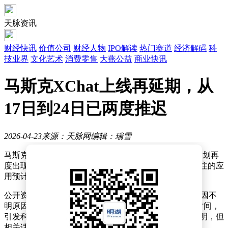
天脉资讯
财经快讯
价值公司
财经人物
IPO解读
热门赛道
经济解码
科
技业界
文化艺术
消费零售
大燕公益
商业快讯
马斯克XChat上线再延期，从
17日到24日已两度推迟
2026-04-23
来源：天脉网
编辑：瑞雪
马斯克旗下社交平台X的独立通讯应用XChat，其上线计划再
度出现变动。根据苹果应用商店最新信息，这款备受关注的应
用预计上线时间已推迟至4月24日。
公开资料显示，XChat最初计划于4月17日正式推出，后因不
明原因调整至4月23日。此次是该应用第二次推迟上线时间，
引发科技圈广泛关注。目前官方尚未就延期原因作出说明，但
相关话题已在社交媒体引发讨论。