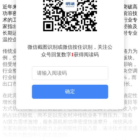
近年来，格力与美的加速布局数据中心制冷业务，重点突破高
功率密度机房场景。两家企业纷纷推进液冷、磁悬浮等前沿技
术的工程化应用，试图通过技术创新打开市场缺口。但行业专
家指出，数据中心温控市场对系统设计能力、项目落地经验及
长期运维服务的要求极为严苛，中央空调厂商不仅要面对专业
温控企业的竞争，还需应对外资品牌的强势挤压。
微信截图识别或微信按住识别，关注公
传统业务承压之下，中央空调企业亟需寻找突破口。以格力为
众号回复数字
1
获得阅读码
例，空调业务仍占其营收约七成，其中中央空调是核心板块。
但受地产行业下行、工程需求疲软及价格战加剧等因素影响，
行业整体增长乏力。产业在线数据显示，2025年中国中央空调
行业销售规模达1386.8亿元，其中国内市场同比下滑7.4%，而
出口市场凭借海外数据中心建设需求实现12.7%的同比增长。
确定
在此背景下，数据中心被视为中央空调行业为数不多的确定性
增长领域。格力与美的通过参与运营商集采、智算中心项目等
方式切入市场，但目前数据中心相关业务在其中央空调收入中
的占比仍较低，尚不足以完全对冲传统业务下滑压力。随着
AI算力需求激增，服务器机柜功率密度快速攀升，传统风冷
方案在能效与散热能力上的局限性日益凸显，液冷技术逐渐成
为高算力数据中心的主流选择。