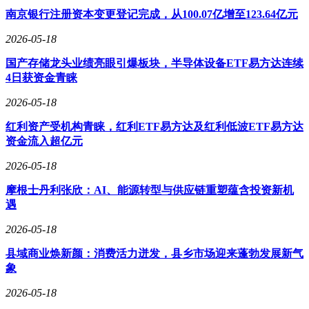
增量空间与国产化趋势，但挑战同样显著。高算力场景下的技
南京银行注册资本变更登记完成，从100.07亿增至123.64亿元
术成熟度、复杂项目的交付能力，以及头部客户的长期验证周
2026-05-18
期，均是制约企业发展的关键因素。短期来看，数据中心业务
更多扮演着传统业务下滑“缓冲器”的角色，而非决定性替代方
国产存储龙头业绩亮眼引爆板块，半导体设备ETF易方达连续
案。对于格力与美的而言，能否在液冷等高门槛技术领域建立
4日获资金青睐
稳定的工程能力与长期客户关系，将决定其在算力基础设施周
期中的市场地位。
2026-05-18
红利资产受机构青睐，红利ETF易方达及红利低波ETF易方达
资金流入超亿元
2026-05-18
摩根士丹利张欣：AI、能源转型与供应链重塑蕴含投资新机
遇
2026-05-18
县域商业焕新颜：消费活力迸发，县乡市场迎来蓬勃发展新气
象
2026-05-18