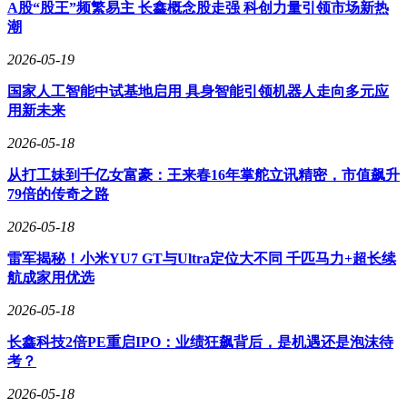
A股“股王”频繁易主 长鑫概念股走强 科创力量引领市场新热
产业在线高级分析师费腾分析称，液冷技术并非简单的设备升
潮
级，而是涉及系统架构、核心组件及运行模式的全面革新。该
技术通常与风冷方案共存，对系统集成能力与项目经验要求极
2026-05-19
高。这意味着，中央空调厂商在制冷主机制造领域的传统优
国家人工智能中试基地启用 具身智能引领机器人走向多元应
势，难以直接转化为数据中心市场的竞争优势。尤其在液冷
用新未来
CDU、冷板设计、系统级调控及长期可靠性等方面，企业仍
需通过大量项目积累经验。
2026-05-18
近期，有投资者建议格力关注中科院团队提出的新型溶液制冷
从打工妹到千亿女富豪：王来春16年掌舵立讯精密，市值飙升
技术，格力回应称将持续跟踪相关研究进展。但业内人士指
79倍的传奇之路
出，此类前沿技术距离大规模商业化应用仍存在不确定性，短
期内难以改变数据中心制冷市场的主流技术路线。
2026-05-18
从竞争格局来看，数据中心制冷市场目前由两类企业主导。一
雷军揭秘！小米YU7 GT与Ultra定位大不同 千匹马力+超长续
类是维谛技术、英维克、申菱环境等专业温控厂商，它们在精
航成家用优选
密空调、模块化系统及工程交付领域积累了深厚经验，客户粘
2026-05-18
性较强；另一类则包括江森自控约克、开利等外资品牌，以及
格力、美的、海尔等中央空调企业。后者虽在制冷主机制造、
长鑫科技2倍PE重启IPO：业绩狂飙背后，是机遇还是泡沫待
全球服务网络及大型项目运维方面具备优势，但在数据中心专
考？
用温控方案的系统化能力上，仍需与专业厂商展开激烈竞争。
2026-05-18
费腾认为，内资中央空调企业在数据中心市场的机遇主要来自