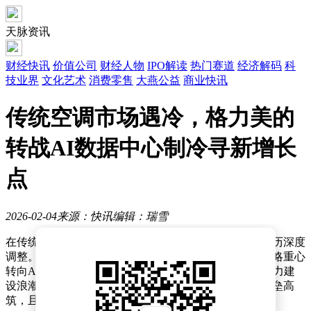
天脉资讯
财经快讯
价值公司
财经人物
IPO解读
热门赛道
经济解码
科
技业界
文化艺术
消费零售
大燕公益
商业快讯
传统空调市场遇冷，格力美的
转战AI数据中心制冷寻新增长
点
2026-02-04
来源：快讯
编辑：瑞雪
在传统工程需求持续低迷的背景下，中央空调行业正经历深度
调整。格力电器与美的集团作为行业龙头企业，正将战略重心
转向AI数据中心制冷等高算力基础设施领域，试图在算力建
设浪潮中捕捉新的增长点。然而，这一市场不仅技术壁垒高
筑，且竞争格局错综复杂，传统暖通企业面临多重挑战。