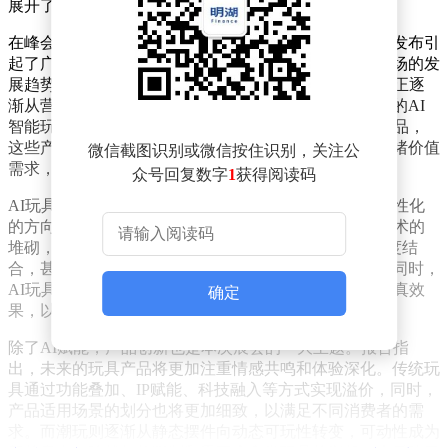
展开了深入交流。
在峰会上，一份名为《2026中外玩具潮玩趋势报告》的发布引
起了广泛关注。报告从多个维度剖析了当前玩具潮玩市场的发
展趋势，为行业提供了宝贵的参考。报告指出，AI技术正逐
渐从营销噱头转变为玩具行业的实际赋能工具。在展会的AI
智能玩具专区，多家企业展示了其最新研发的AI玩具产品，
这些产品不仅具备教育陪伴功能，还能满足消费者的情绪价值
微信截图识别或微信按住识别，关注公
需求，成为展会的一大亮点。
众号回复数字
1
获得阅读码
AI玩具的兴起，标志着玩具行业正朝着更加智能化、个性化
的方向发展。报告强调，未来的AI玩具将不再仅仅是技术的
堆砌，而是需要具备“针对性”“独有性”等特点，与IP深度结
合，甚至能够与用户进行共创，提供真实的陪伴体验。同时，
AI玩具在外观造型、用料手感等方面也将追求极致的仿真效
确定
果，以满足消费者对高品质生活的追求。
除了AI赋能，产品创新也是本次展会的一大主题。报告指
出，未来的玩具产品将更加注重情感共鸣和体验深化。传统玩
具通过功能叠加、IP赋能、科技融入等方式实现溢价，同时，
产品适用场景的划分也将更加细致，以满足不同消费者的需
求。而潮玩则逐渐从静态摆件向动态可玩性转变，可动性成为