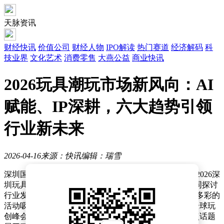
天脉资讯
财经快讯
价值公司
财经人物
IPO解读
热门赛道
经济解码
科
技业界
文化艺术
消费零售
大燕公益
商业快讯
2026玩具潮玩市场新风向：AI
赋能、IP深耕，六大趋势引领
行业新未来
2026-04-16
来源：快讯
编辑：瑞雪
深圳国际会展中心近日迎来了一场玩具行业的盛会——2026深
圳玩具展&潮玩展。全球玩具行业的精英齐聚一堂，共同探讨
行业发展趋势，分享创新成果。展会期间，一系列丰富多彩的
活动吸引了众多业内人士和消费者的目光，其中“2026全球玩
创峰会”更是成为焦点，海内外嘉宾围绕玩具行业的热点话题