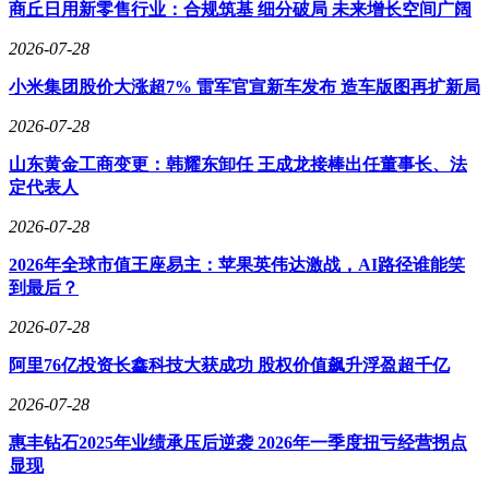
新的卖点。跨越年龄限制和手工疗愈类玩具的兴起，也反映了
商丘日用新零售行业：合规筑基 细分破局 未来增长空间广阔
消费者对玩具需求的多样化和个性化。
2026-07-28
在IP授权方面，报告指出，IP依然是玩具行业的核心引擎，但
小米集团股价大涨超7% 雷军官宣新车发布 造车版图再扩新局
运营逻辑正在发生变化。除了顶流影视动漫IP外，小众破圈
IP、博物馆艺术IP、自媒体博主IP等也逐渐受到企业的关注。
2026-07-28
这些IP虽然单体流量不大，但粉丝黏性极高，为玩具行业提供
了新的发展机遇。同时，报告也提醒企业要警惕“爆款短命”的
山东黄金工商变更：韩耀东卸任 王成龙接棒出任董事长、法
现象，注重IP的长期运营和内容延伸。
定代表人
营销变革也是本次展会讨论的热点之一。报告认为，未来的营
2026-07-28
销将更加注重润物细无声的效果。企业需要针对不同的沟通对
2026年全球市值王座易主：苹果英伟达激战，AI路径谁能笑
象制定不同的话术策略，同时在非购物场景中触发消费冲动。
到最后？
AI驱动的精准化营销也将成为未来的趋势，企业需要努力让
自己成为“策略师+AI训练师”，以更好地适应市场变化。
2026-07-28
在渠道演进方面，报告指出线上线下渠道正在重塑。线上渠道
阿里76亿投资长鑫科技大获成功 股权价值飙升浮盈超千亿
方面，海外传统电商平台在补内容、向下沉市场发力；新兴势
力如TikTok Shop、SHEIN等则在补物流基建，加速本地化。
2026-07-28
国内电商平台则呈现出全域与精细化的特点，传统电商与新兴
惠丰钻石2025年业绩承压后逆袭 2026年一季度扭亏经营拐点
电商各有优势。线下渠道方面，实体店正从“卖货场”变为“体
显现
验场”，品牌旗舰店、IP主题店通过沉浸式空间驱动高客单价