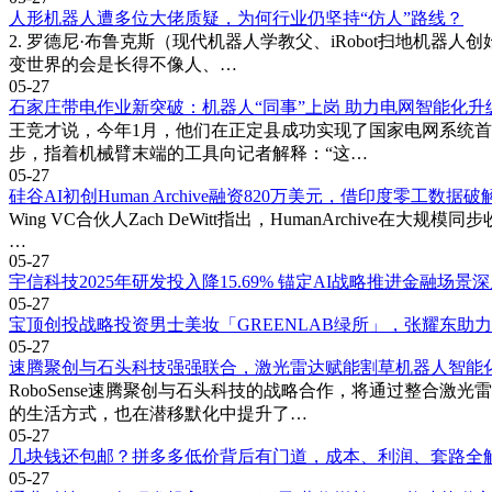
人形机器人遭多位大佬质疑，为何行业仍坚持“仿人”路线？
2. 罗德尼·布鲁克斯（现代机器人学教父、iRobot扫地机
变世界的会是长得不像人、…
05-27
石家庄带电作业新突破：机器人“同事”上岗 助力电网智能化升
王竞才说，今年1月，他们在正定县成功实现了国家电网系统
步，指着机械臂末端的工具向记者解释：“这…
05-27
硅谷AI初创Human Archive融资820万美元，借印度零工数
Wing VC合伙人Zach DeWitt指出，HumanArch
…
05-27
宇信科技2025年研发投入降15.69% 锚定AI战略推进金融场景
05-27
宝顶创投战略投资男士美妆「GREENLAB绿所」，张耀东助
05-27
速腾聚创与石头科技强强联合，激光雷达赋能割草机器人智能
RoboSense速腾聚创与石头科技的战略合作，将通过整合
的生活方式，也在潜移默化中提升了…
05-27
几块钱还包邮？拼多多低价背后有门道，成本、利润、套路全
05-27