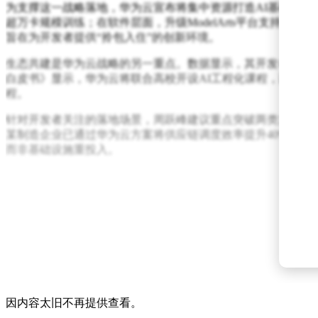
为支撑这一战略落地，华为云宣布将集中资源打造AI基础设施
超万卡规模训练；在软件层面，升级ModelArts平台支持千亿
旨在为开发者提供“拎包入住”的创新环境。
生态共建是华为云战略的另一重点。数据显示，其开发者生态已
白皮书》显示，华为云将联合高校开设AI工程化课程，面向企业
程。
针对开发者关注的落地场景，周跃峰建议重点突破两类方向：一
某制造企业已通过华为云方案将供应链调度效率提升40%。对
而非基础设施重投入。
因内容太旧不再提供查看。