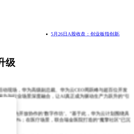
5月26日A股收盘：创业板指创新高，科技
升级
活动现场，华为高级副总裁、华为云CEO周跃峰与超百位开发
力与行业场景深度融合，让AI真正成为驱动生产力跃升的“引
应成为开放协作的‘数字作坊’。”基于此，华为云计划围绕具
缩短60%；在医疗场景，联合瑞金医院打造的“魔擎社区”已沉