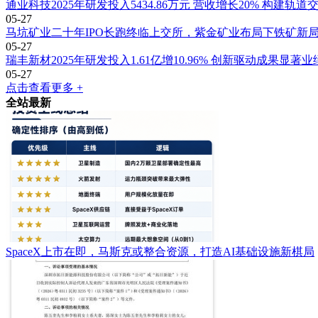
通业科技2025年研发投入5434.86万元 营收增长20% 构建轨
05-27
马坑矿业二十年IPO长跑终临上交所，紫金矿业布局下铁矿新
05-27
瑞丰新材2025年研发投入1.61亿增10.96% 创新驱动成果显著
05-27
点击查看更多 +
全站最新
SpaceX上市在即，马斯克或整合资源，打造AI基础设施新棋局