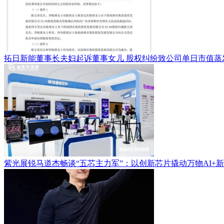
拓日新能董事长夫妇起诉董事女儿 股权纠纷致公司单日市值蒸
紫光展锐马道杰畅谈“五芯主力军”：以创新芯片撬动万物AI+