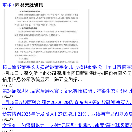
更多
>
同类天脉资讯
拓日新能董事长夫妇起诉董事女儿 股权纠纷致公司单日市值蒸
5月26日，深交所上市公司深圳市拓日新能源科技股份有限公司
信用信息公示系统显示，陈五奎为拓…
05-27
第34届深圳礼品家居展收官：文化科技赋能，特渠生态引领礼
05-27
5月26日A股两融余额达29326.29亿 京东方A等61股融资净买入
05-27
长芯博创2025年研发投入1.27亿增11.21%，业绩与产品创新双
05-27
文博会上的深圳魅力：支付“无国界” 退税“加速度”获全球客商
05-27