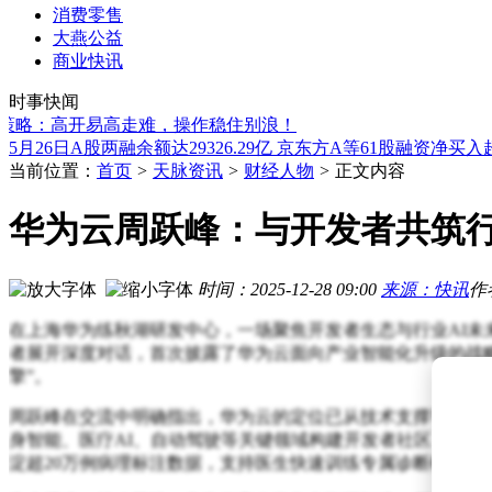
消费零售
大燕公益
宝顶创投战略投资男士美妆「GREENLAB绿所」，张耀东助
商业快讯
拓日新能董事长夫妇起诉董事女儿 股权纠纷致公司单日市值蒸
时事快闻
第34届深圳礼品家居展收官：文化科技赋能，特渠生态引领礼
：高开易高走难，操作稳住别浪！
5月26日A股两融余额达29326.29亿 京东方A等61股融资净买入
长芯博创2025年研发投入1.27亿增11.21%，业绩与产品创新双
当前位置：
首页
>
天脉资讯
>
财经人物
>
正文内容
文博会上的深圳魅力：支付“无国界” 退税“加速度”获全球客商
人形机器人遭多位大佬质疑，为何行业仍坚持“仿人”路线？
华为云周跃峰：与开发者共筑行
石家庄带电作业新突破：机器人“同事”上岗 助力电网智能化升
硅谷AI初创Human Archive融资820万美元，借印度零工数
宇信科技2025年研发投入降15.69% 锚定AI战略推进金融场景
宝顶创投战略投资男士美妆「GREENLAB绿所」，张耀东助
时间：2025-12-28 09:00
来源：快讯
作
拓日新能董事长夫妇起诉董事女儿 股权纠纷致公司单日市值蒸
在上海华为练秋湖研发中心，一场聚焦开发者生态与行业AI未
者展开深度对话，首次披露了华为云面向产业智能化升级的战略
擎”。
周跃峰在交流中明确指出，华为云的定位已从技术支撑平台升级
身智能、医疗AI、自动驾驶等关键领域构建开发者社区：在机
淀超20万例病理标注数据，支持医生快速训练专属诊断模型；