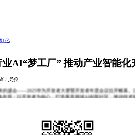
力品牌迈向新征程
发近6亿
业新未来
超1亿
突破
点赞
业AI“梦工厂” 推动产业智能化
级
据破解机器人训练难题
深度融合
力品牌迈向新征程
者：吴俊
发近6亿
来的盛会——2025华为开发者大赛暨开发者年度会议拉开帷幕。
布局：以开发者为核心，打造垂直领域AI创新社区，推动技术能
为产业创新生态枢纽。他比喻道：“云不仅是商业交易的场所，更
器人领域，通过开放仿真工具链与预训练模型，将机器人开发周期
农业育种、科研计算等领域的社区建设也已进入试点阶段。