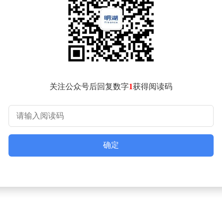
“硬底座”与开发工具“软生态”。在硬件层面，依托华为昇腾芯片
参数模型高效微调，推出智能编程助手CodeArts可自动生成8
汇聚超1000万注册用户与5万家合作伙伴，通过“沃土云创”
开发者推出“技术认证+商业孵化”双轨计划，并承诺未来三年开放
是通过“模型+智能体”架构复现专家经验，例如在工业质检领域
关注公众号后回复数字
1
获得阅读码
于具身智能初创团队，华为云宣布推出“星火计划”，提供免费算
确定