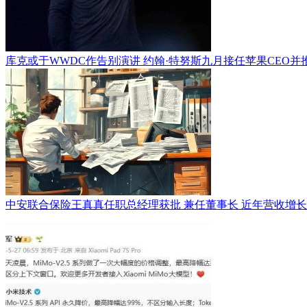
库克或于WWDC作告别演讲 约翰·特努斯九月接任苹果CEO并推折
中安联合保险王真真任职总经理获批 兼任董事长 近年营收增