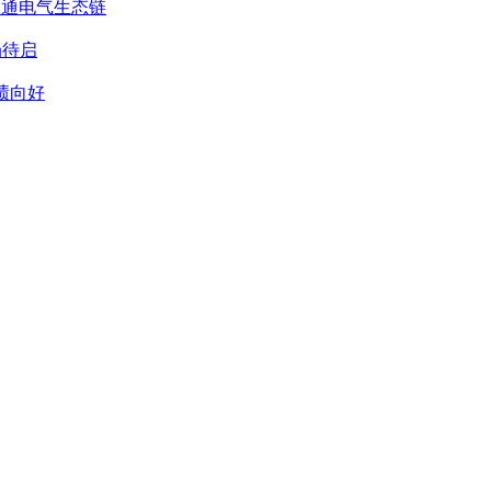
道交通电气生态链
局待启
业绩向好