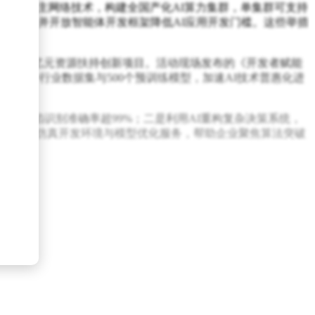
与全栈自主网络技术，构建全国产化AI算力集群，单集群可支持
0%基础代码，并开放智能体开发框架降低AI应用开发门槛。这些举措
计划投入数亿元资源扶持创新项目。活动现场发布的《开发者赋能
100个行业数据集与500个预训练模型，加速AI技术普惠化进
实现缺陷识别准确率超99%；二是利用AI重构复杂决策系统，
力资源、仿真开发环境与模型优化服务，帮助企业聚焦算法突破