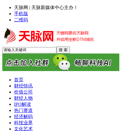
天脉网 | 天脉新媒体中心主办！
手机版
二维码
首页
财经快讯
价值公司
财经人物
IPO解读
热门赛道
经济解码
科技业界
文化艺术