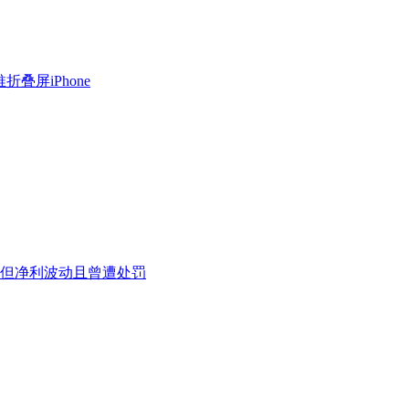
叠屏iPhone
长但净利波动且曾遭处罚