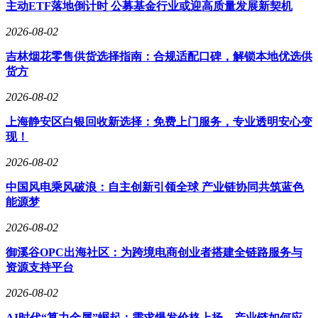
主动ETF落地倒计时 公募基金行业或迎高质量发展新契机
2026-08-02
定位"智能学习先锋"的LUMIE10 Pro，以16英寸类自然光护眼
吉林烟花零售供货选择指南：合规适配口碑，解锁本地优选供
大屏构建沉浸式学习场景，其核心优势在于AI驱动的个性化
货方
学习系统。该设备通过智能诊断生成动态学习路径，覆盖小学
至高中全学段知识图谱，特别针对数理化等学科提供分层教学
2026-08-02
模块。实测数据显示，使用该设备的学生在知识掌握效率上较
上海静安区白银回收新选择：免费上门服务，专业透明安心变
传统方式提升47%，尤其在几何推理与实验模拟等抽象概念学
现！
习中表现突出。设备内置的3D互动实验室功能，支持物理化
学实验的虚拟操作，有效降低学习门槛。
2026-08-02
作为"全龄段家教机"的S30则主打性价比路线，4999元的定价
中国风电乘风破浪：自主创新引领全球 产业链协同共筑蓝色
策略瞄准大众市场。该设备采用10.5英寸低蓝光屏幕，通过德
能源梦
国莱茵TÜV认证，其AI护眼模式可智能调节色温亮度，连续
使用2小时眼疲劳指数下降32%。教育内容方面，设备搭载覆
2026-08-02
盖幼儿园至高中的30000+节精品课程，其中幼小衔接板块包
御溪谷OPC出海社区：为跨境电商创业者搭建全链路服务与
含拼音识字、思维启蒙等特色课程。针对应试需求，设备内置
资源支持平台
全国500+套真题密卷库，支持智能组卷与错题归因分析，帮
助学生在考前精准突破薄弱环节。
2026-08-02
AI时代“算力金属”崛起：需求爆发价格上扬，产业链如何应