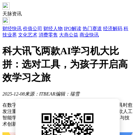
天脉资讯
财经快讯
价值公司
财经人物
IPO解读
热门赛道
经济解码
科
技业界
文化艺术
消费零售
大燕公益
商业快讯
科大讯飞两款AI学习机大比
拼：选对工具，为孩子开启高
效学习之旅
2025-12-08
来源：ITBEAR
编辑：瑞雪
在数字化教育浪潮席卷的当下，家长为孩子挑选学习工具时愈
发注重科技赋能与个性化体验。科大讯飞近期推出的两款人工
智能学习设备——LUMIE10 Pro与S30，凭借差异化定位与技
术创新，成为教育科技领域的焦点产品。