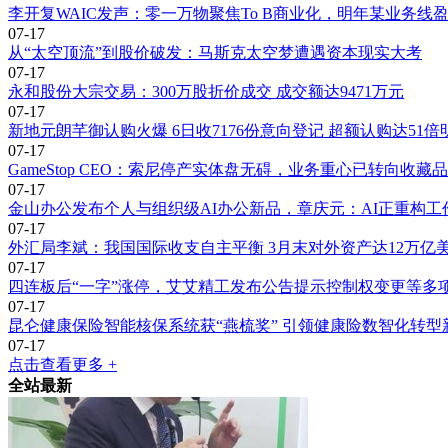
李开复WAIC发声：零一万物聚焦To B商业化，明年某业务线
07-17
从“太空顶流”到股价破发：马斯克太空梦遭遇资本现实大考
07-17
永和股份大宗交易：300万股折价成交 成交额达9471万元
07-17
新地元朗芊御认购火爆 6日收7176份意向登记 超额认购达51
07-17
GameStop CEO：索尼停产实体盘无碍，业务重心已转向收藏
07-17
金山办公发布个人与组织级AI办公新品，章庆元：AI正重构工
07-17
外汇局李斌：我国国际收支自主平衡 3月末对外资产达12万亿
07-17
四连板后“一字”涨停，艾艾精工发布公告提示控制权变更等多
07-17
昆仑健康保险智能核保系统获“燕梳奖” 引领健康险数智化转型
07-17
点击查看更多 +
全站最新