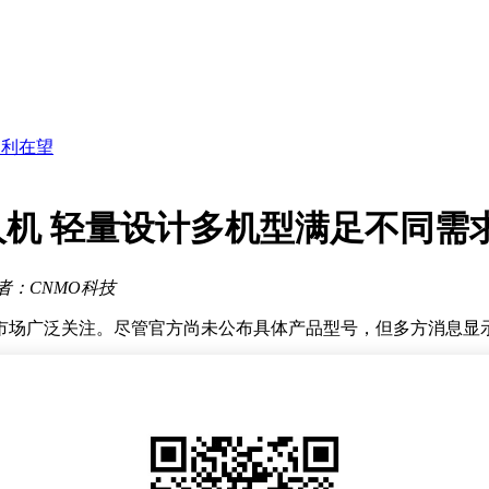
项风险
业高质量发展
何成为全球开源新标杆
盈利在望
倍明日推售
无人机 轻量设计多机型满足不同需
品领域
作范式
美元居世界前列
者：CNMO科技
项风险
业高质量发展
发市场广泛关注。尽管官方尚未公布具体产品型号，但多方消息显示
线，主打250克以下的便携式无人机。其中，LITO 1定位为入门
用户携带和飞行。另一款LITO X1则面向进阶影像创作市场，可能成
之处，均采用四腿向内折叠的便携结构，并配备三轴稳定云台，确保