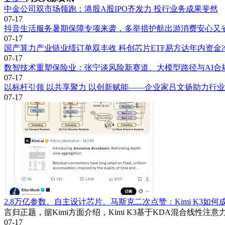
中金公司双市场领跑：港股A股IPO齐发力 投行业务成果斐然
07-17
抖音生活服务暑期保障专项来袭，多举措护航出游消费安心又
07-17
国产算力产业链业绩订单双丰收 科创芯片ETF易方达年内资
07-17
数智技术重塑保险业：张宁谈风险新赛道、大模型路径与AI合
07-17
以标杆引领 以共享聚力 以创新赋能——企业家吕文扬助力行
07-17
2.8万亿参数、自主设计芯片、马斯克二次点赞：Kimi K3如
言归正题，据Kimi方面介绍，Kimi K3基于KDA混合线性注意力机制（K
07-17