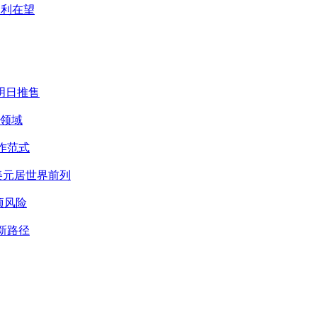
盈利在望
倍明日推售
品领域
作范式
美元居世界前列
项风险
新路径