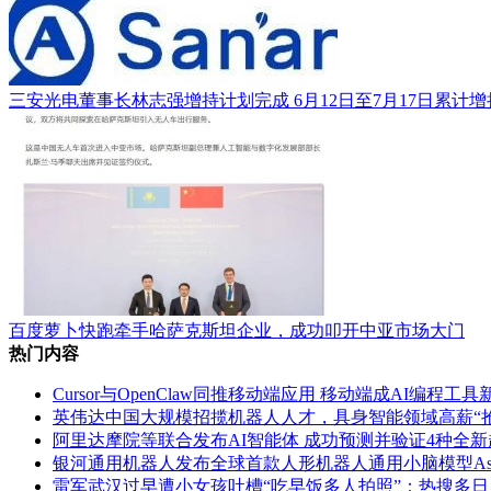
三安光电董事长林志强增持计划完成 6月12日至7月17日累计
百度萝卜快跑牵手哈萨克斯坦企业，成功叩开中亚市场大门
热门内容
Cursor与OpenClaw同推移动端应用 移动端成AI编程工
英伟达中国大规模招揽机器人人才，具身智能领域高薪“
阿里达摩院等联合发布AI智能体 成功预测并验证4种全
银河通用机器人发布全球首款人形机器人通用小脑模型AstraBra
雷军武汉过早遭小女孩吐槽“吃早饭多人拍照”：热搜多