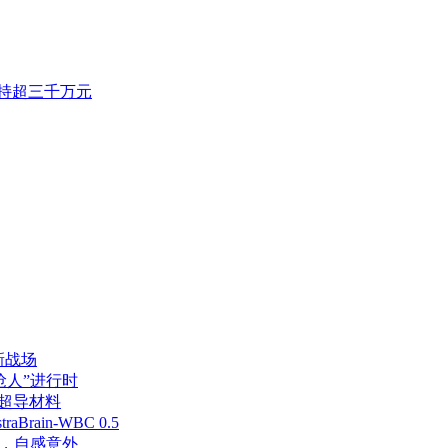
增持超三千万元
具新战场
抢人”进行时
新超导材料
in-WBC 0.5
日，自感意外