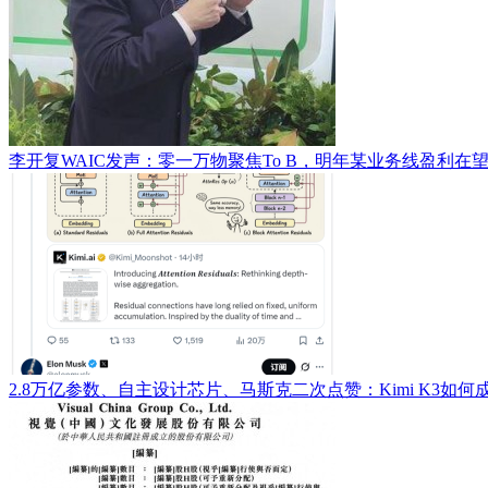
李开复WAIC发声：零一万物聚焦To B，明年某业务线盈利在
2.8万亿参数、自主设计芯片、马斯克二次点赞：Kimi K3如