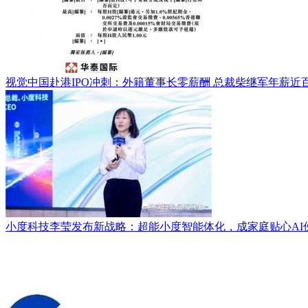
视觉中国赴港IPO冲刺：外籍董事长零薪酬 总裁柴继军年薪近
小度科技李莹发布新战略：超能小度智能体化，成家庭贴心AI