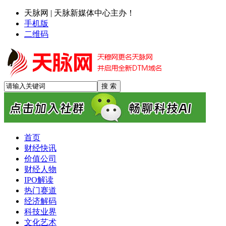
天脉网 | 天脉新媒体中心主办！
手机版
二维码
首页
财经快讯
价值公司
财经人物
IPO解读
热门赛道
经济解码
科技业界
文化艺术