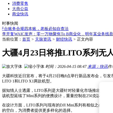
消费零售
大燕公益
商业快讯
四连板后“一字”涨停，艾艾精工发布公告提示控制权变更等多
以标杆引领 以共享聚力 以创新赋能——企业家吕文扬助力行
时事快闻
2.8万亿参数、自主设计芯片、马斯克二次点赞：Kimi K3如
平台账务合规四本账，老板必知自查法
李开复WAIC发声：零一万物聚焦To B商业化，明年某业务线
从“太空顶流”到股价破发：马斯克太空梦遭遇资本现实大考
当前位置：
首页
>
天脉资讯
>
财经快讯
>
正文内容
永和股份大宗交易：300万股折价成交 成交额达9471万元
新地元朗芊御认购火爆 6日收7176份意向登记 超额认购达51
大疆4月23日将推LITO系列
GameStop CEO：索尼停产实体盘无碍，业务重心已转向收藏
金山办公发布个人与组织级AI办公新品，章庆元：AI正重构工
外汇局李斌：我国国际收支自主平衡 3月末对外资产达12万亿
时间：2026-04-15 08:47
来源：快讯
作
四连板后“一字”涨停，艾艾精工发布公告提示控制权变更等多
以标杆引领 以共享聚力 以创新赋能——企业家吕文扬助力行
大疆科技近日宣布，将于4月23日晚8点举行新品发布会，引
LITO 1和LITO X1两款机型。
据知情人士透露，LITO系列是大疆针对轻量化市场推出的全新产品
该机型延续了Mini系列的便携设计，重量控制在250克以内，便于
在设计方面，LITO系列与现有的DJI Mini系列有相似
的空白，为消费者提供更多样化的选择。