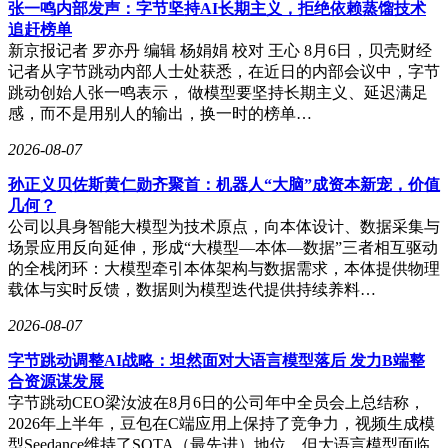
辑：内容采集层按平台ID和用户ID全局去重，留资分析层采
张一鸣内部发声：字节坚持AI长期主义，拒绝依赖蒸馏技术
用"昵称+联系方式"组合维度去重。当线索量未达目标时，
追赶榜单
RPA机器人自动补全数据，减少人工干预。
新京报记者 罗亦丹 编辑 杨娟娟 校对 王心 8月6日，贝壳财经
记者从字节跳动内部人士处获悉，在近日的内部会议中，字节
外呼转化模块的升级聚焦经验沉淀与效率提升。新版本支持录
跳动创始人张一鸣表示， 做模型要坚持长期主义、延迟满足
音连续播放与批量下载，新增"是否真人接听""执行方式"等多
感，而不是用别人的输出，换一时的榜单…
维度筛选条件。某教育机构应用后，优秀话术复用率提升
65%，客户拒绝原因分析效率提高3倍。系统通过卡片式时间
2026-08-07
轴展示任务进度，配合直连映射的呼叫状态同步机制，确保前
孙正义贝佐斯黄仁勋齐聚首：机器人“大脑”成资本新宠，价值
端数据与底层系统实时一致。
几何？
任务执行逻辑的重构是本次升级的另一亮点。系统将"每日搜
公司以具身智能大模型为技术原点，向本体设计、数据采集与
索数量"调整为"目标线索量"，取消搜索次数限制，同时新增
场景应用反向延伸，形成“大模型—本体—数据”三者相互驱动
内容发布时间与省份的多选筛选功能。某汽车经销商通过精准
的全栈闭环：大模型牵引本体架构与数据需求，本体提供物理
定位近7日发布内容的本地客户，线索转化率提升28%。社媒
载体与实时反馈，数据则为模型迭代提供持续养料…
评论线索列表的优化删除冗余字段，强化综合搜索能力，支持
2026-08-07
按CRM跟进状态检索，使销售团队线索处理效率提升40%。
字节跳动调整AI战略：坦然面对大语言模型落后 发力B端整
这些升级共同构建起更高效的获客体系：小红书账号体系重构
合资源谋发展
保障运营稳定性，线索去重机制提升资产质量，外呼复盘能力
字节跳动CEO梁汝波在8月6日的公司年中全员会上总结称，
促进经验沉淀，任务逻辑优化实现精准投放。系统通过消除每
2026年上半年，豆包在C端应用上保持了竞争力，视频生成模
个环节的效率损耗，帮助企业在合规框架内实现可持续增长。
型Seedance维持了SOTA（最先进）地位，但大语言模型面临