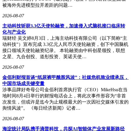
某零售企业应用新版本后，获客成本降低31%，单月有效线索
被海外先进模型拉开差距的问题…
量突破1.2万条，验证了技术升级对业务增长的实际价值。
2026-08-07
主动科技斩获3.3亿天使轮融资，加速侵入式脑机接口临床转
化与产业化
瑞财经 吴文婷8月3日，上海主动科技有限公司（以下简称“主
动科技”）宣布完成 3.3亿元人民币天使轮融资，创下中国脑机
接口领域天使轮融资纪录。 本轮融资由中科创星领投，联想
之星、九合创投、道彤投资、英诺天使…
2026-08-07
金佰利财报首谈“纸尿裤甲酰胺风波”：社媒危机致业绩承压，
中国市场成关键变量
涉事品牌好奇母公司金佰利首席执行官（CEO）MikeHsu在当
地时间8月4日举行的财报电话会上，将此次事件形容为“非首
次发生，但或许是迄今为止规模最大的一次因社交媒体引发的
舆情风波”。 《每日经济新闻》记者…
2026-08-07
海淀统计局队携手滴普科技，共探AI智能体产业发展新路径