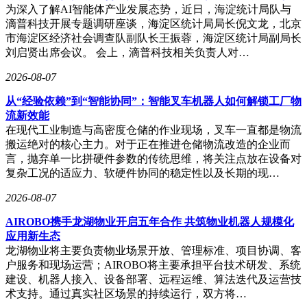
为深入了解AI智能体产业发展态势，近日，海淀统计局队与
滴普科技开展专题调研座谈，海淀区统计局局长倪文龙，北京
市海淀区经济社会调查队副队长王振蓉，海淀区统计局副局长
刘启贤出席会议。 会上，滴普科技相关负责人对…
2026-08-07
从“经验依赖”到“智能协同”：智能叉车机器人如何解锁工厂物
流新效能
在现代工业制造与高密度仓储的作业现场，叉车一直都是物流
搬运绝对的核心主力。对于正在推进仓储物流改造的企业而
言，抛弃单一比拼硬件参数的传统思维，将关注点放在设备对
复杂工况的适应力、软硬件协同的稳定性以及长期的现…
2026-08-07
AIROBO携手龙湖物业开启五年合作 共筑物业机器人规模化
应用新生态
龙湖物业将主要负责物业场景开放、管理标准、项目协调、客
户服务和现场运营；AIROBO将主要承担平台技术研发、系统
建设、机器人接入、设备部署、远程运维、算法迭代及运营技
术支持。通过真实社区场景的持续运行，双方将…