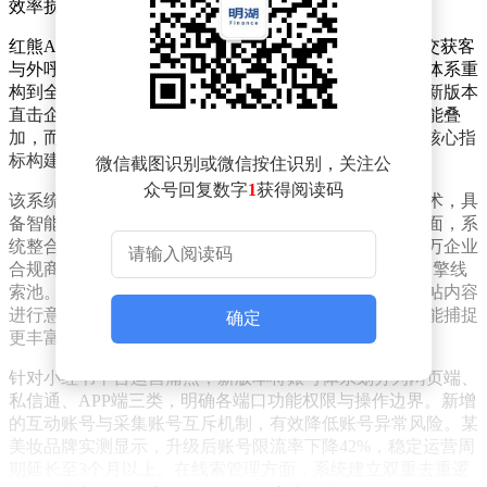
效率损耗，正悄然转化为企业增长的隐性成本。
红熊AI智能营销获客系统近日发布V1.3.8版本，针对社交获客
与外呼获客两大核心场景进行全面升级。从小红书账号体系重
构到全域线索去重机制，再到外呼录音复盘能力优化，新版本
直击企业获客链路中的关键痛点。此次升级并非简单功能叠
加，而是围绕"线索纯净度、转化效率、风控安全"三大核心指
标构建系统性解决方案。
微信截图识别或微信按住识别，关注公
众号回复数字
1
获得阅读码
该系统基于自主研发的全模态大模型与记忆科学核心技术，具
备智能理解、自主判断与持续优化能力。在技术架构层面，系
统整合小红书、抖音等主流社交平台流量，接入超七千万企业
合规商业数据，形成C端社交流量与B端工商数据的双引擎线
索池。通过自然语言处理技术，系统可对用户评论、发帖内容
进行意图识别与情感分析，相比传统关键词匹配模式，能捕捉
确定
更丰富的需求表达，线索识别准确率显著提升。
针对小红书平台运营痛点，新版本将账号体系划分为网页端、
私信通、APP端三类，明确各端口功能权限与操作边界。新增
的互动账号与采集账号互斥机制，有效降低账号异常风险。某
美妆品牌实测显示，升级后账号限流率下降42%，稳定运营周
期延长至3个月以上。在线索管理方面，系统建立双重去重逻