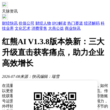
天脉资讯
财经快讯
价值公司
财经人物
IPO解读
热门赛道
经济解码
科
技业界
文化艺术
消费零售
大燕公益
商业快讯
红熊AI V1.3.8版本焕新：三大
升级直击获客痛点，助力企业
高效增长
2026-07-08
来源：快讯
编辑：瑞雪
在流量红利逐渐消退、企业获客成本持续攀升的背景下，如何
以更低的成本获取高质量目标客户，成为企业关注的焦点。传
统获客模式面临多重挑战：社交媒体平台规则频繁调整导致账
号运营风险增加，线索库中大量重复数据消耗销售团队精力，
外呼转化缺乏系统性复盘导致优秀经验难以沉淀。这些环节的