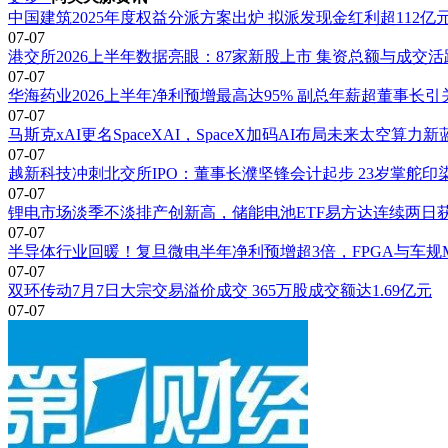
中国建筑2025年度权益分派方案出炉 拟派发现金红利超112亿
07-07
港交所2026上半年数据亮眼：87家新股上市 集资总额与成交
07-07
华海药业2026上半年净利预增最高达95% 副总年薪超董事长引
07-07
马斯克xAI更名SpaceXAI，SpaceX加码AI布局未来太空算力新
07-07
越新科技冲刺北交所IPO：董事长濮坚锋会计起步 23岁掌舵印
07-07
锂电市场淡季不淡排产创新高，储能电池ETF易方达连续两日
07-07
半导体行业回暖！复旦微电半年净利预增超3倍，FPGA与车规
07-07
双环传动7月7日大宗交易溢价成交 365万股成交额达1.69亿元
07-07