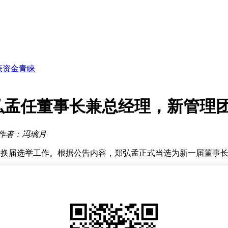
6%
关注
蓝图
染厂
获资金青睐
MCU双轮驱动增长
弘孟任董事长兼总经理，新管理
行业空白
幅增长
6%
作者：冯璃月
关注
届董事会换届选举工作。根据公告内容，郑弘孟正式当选为新一届董
理者被聘任为副总经理，分别负责不同业务板块的统筹协调。财
责信息披露与投资者关系管理。揭晓小获聘为证券事务代表，协
会表决程序产生新一届董事会成员。新任管理层团队在智能制造
人事调整有望为公司带来新的发展动能，特别是在全球产业链重