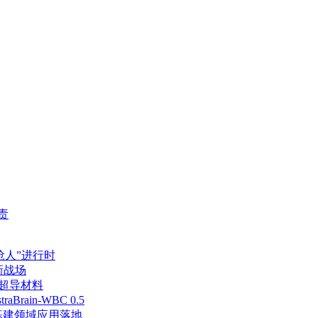
责
抢人”进行时
具新战场
新超导材料
in-WBC 0.5
基建领域应用落地