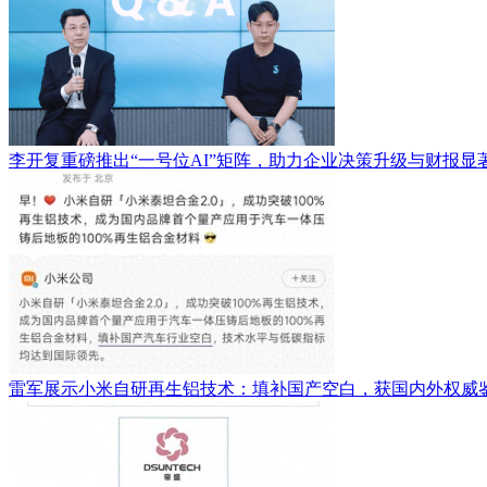
李开复重磅推出“一号位AI”矩阵，助力企业决策升级与财报显
雷军展示小米自研再生铝技术：填补国产空白，获国内外权威