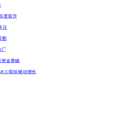
元
活跃度双升
关注
蓝图
染厂
获资金青睐
MCU双轮驱动增长