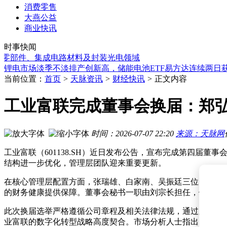
消费零售
大燕公益
福耀玻璃7月7日大宗交易成交315.68万股 成交价较收盘价溢价0.
商业快讯
华海药业2026上半年净利预增最高达95% 副总年薪超董事长引
时事快闻
马斯克xAI更名SpaceXAI，SpaceX加码AI布局未来太空算力新
零部件、集成电路材料及封装光电领域
越新科技冲刺北交所IPO：董事长濮坚锋会计起步 23岁掌舵印
锂电市场淡季不淡排产创新高，储能电池ETF易方达连续两日
半导体行业回暖！复旦微电半年净利预增超3倍，FPGA与车规
当前位置：
首页
>
天脉资讯
>
财经快讯
>
正文内容
双环传动7月7日大宗交易溢价成交 365万股成交额达1.69亿元
江西铜业董事长郑高清因达法定退休年龄 辞去公司多项职务
工业富联完成董事会换届：郑
雷军展示小米自研再生铝技术成果 获国内外权威鉴定填补国产
创维数字预计2026年上半年归母净利润达1.4亿至1.8亿 同比大
福耀玻璃7月7日大宗交易成交315.68万股 成交价较收盘价溢价0.
时间：2026-07-07 22:20
来源：天脉网
华海药业2026上半年净利预增最高达95% 副总年薪超董事长引
工业富联（601138.SH）近日发布公告，宣布完成第四
结构进一步优化，管理层团队迎来重要更新。
在核心管理层配置方面，张瑞雄、白家南、吴振廷三位资深管
的财务健康提供保障。董事会秘书一职由刘宗长担任，他将负
此次换届选举严格遵循公司章程及相关法律法规，通过股东大
业富联的数字化转型战略高度契合。市场分析人士指出，此次