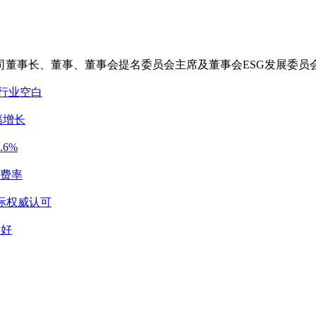
司董事长、董事、董事会提名委员会主席及董事会ESG发展委员
行业空白
幅增长
6%
费费率
际权威认可
向好