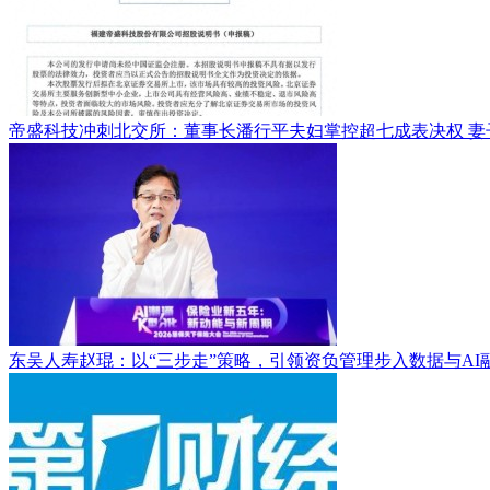
帝盛科技冲刺北交所：董事长潘行平夫妇掌控超七成表决权 妻
东吴人寿赵琨：以“三步走”策略，引领资负管理步入数据与AI