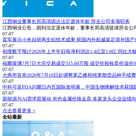
江西铜业董事长郑高清因达法定退休年龄 辞去公司多项职务
江西铜业公告，因到法定退休年龄，董事长郑高清提请辞去公
07-07
雷军展示小米自研再生铝技术成果 获国内外权威鉴定填补国产
07-07
创维数字预计2026年上半年归母净利润达1.4亿至1.8亿 同比大
07-07
福耀玻璃7月7日大宗交易成交315.68万股 成交价较收盘价溢价0.
07-07
大商所宣布2026年7月10日起调整苯乙烯和纯苯期货品种手续
07-07
中科可蓝PDA闪耀日内瓦国际发明展，中国生物降解技术获国
07-07
新能源与AI需求双驱动 有色金属价格走高 多家龙头企业业绩
07-07
点击查看更多 +
全站最新