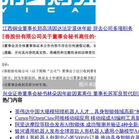
江西铜业董事长郑高清因达法定退休年龄 辞去公司多项职务
兴业证券董事会秘书林朵因年龄因素离任 董事长苏军良暂代职
热门内容
英伟达中国大规模招揽机器人人才，具身智能领域高薪“
Cursor与OpenClaw同推移动端应用 移动端成AI编程工
阿里达摩院等联合发布AI智能体 成功预测并验证4种全
银河通用机器人发布全球首款人形机器人通用小脑模型AstraBra
成都人形机器人创新中心签5000台订单 推动具身智能在