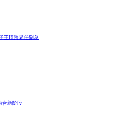
子王瑛跨界任副总
融合新阶段