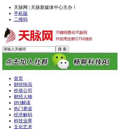
天脉网 | 天脉新媒体中心主办！
手机版
二维码
首页
财经快讯
价值公司
财经人物
IPO解读
热门赛道
经济解码
科技业界
文化艺术