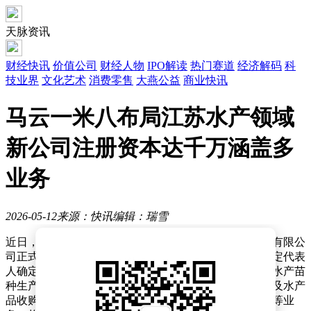
天脉资讯
财经快讯
价值公司
财经人物
IPO解读
热门赛道
经济解码
科
技业界
文化艺术
消费零售
大燕公益
商业快讯
马云一米八布局江苏水产领域
新公司注册资本达千万涵盖多
业务
2026-05-12
来源：快讯
编辑：瑞雪
近日，商业领域迎来新动态，一米八水产食品（高邮）有限公
司正式宣告成立。该公司注册资本达1000万人民币，法定代表
人确定为林志峰，其经营范围广泛，涵盖了水产养殖、水产苗
种生产、水产苗种进出口等多个环节。不仅如此，还涉及水产
品收购、零售，以及食用农产品的初加工、批发与零售等业