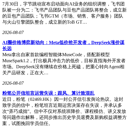
7月30日，字节跳动宣布启动面向AI业务的组织调整，飞书团
队被一分为二：飞书产品团队与豆包产品团队将整合，成立新
的豆包产品团队；飞书GTM（市场、销售、客户服务）团队
与火山引擎团队整合，成立新的ToB GT…
2026-08-07
AI圈价格博弈新动向：Meta低价抢开发者，DeepSeek涨价谋
长远
Meta拿出自家首款编程智能体MuseCode，搭配新模型
MuseSpark1.2，打出极具冲击力的低价，目标直指海外开发者
市场。DeepSeek没有继续在价格上死磕，把重心转向Agent相
关产品研发，正在大…
2026-08-07
粉笔公开信坦言运营失误：跟风、算计致混乱
近日，粉笔（02469.HK）因一封公开信引发舆论热议。这封
致学员的信中，粉笔坦言近期运营决策存在失误，并承认多
次“弄巧成拙”。信中不仅对系统班降价、课程模仿、讲义发放
等问题作出解释，还同步推出历史学员退费及新购权益调整方
案，试图挽回学员信任。