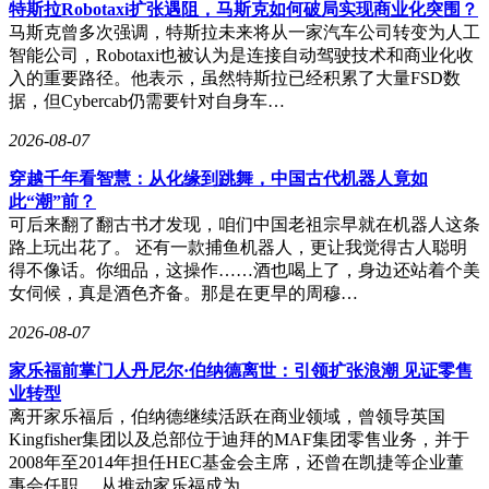
特斯拉Robotaxi扩张遇阻，马斯克如何破局实现商业化突围？
马斯克曾多次强调，特斯拉未来将从一家汽车公司转变为人工
智能公司，Robotaxi也被认为是连接自动驾驶技术和商业化收
入的重要路径。他表示，虽然特斯拉已经积累了大量FSD数
据，但Cybercab仍需要针对自身车…
2026-08-07
穿越千年看智慧：从化缘到跳舞，中国古代机器人竟如
此“潮”前？
可后来翻了翻古书才发现，咱们中国老祖宗早就在机器人这条
路上玩出花了。 还有一款捕鱼机器人，更让我觉得古人聪明
得不像话。你细品，这操作……酒也喝上了，身边还站着个美
女伺候，真是酒色齐备。那是在更早的周穆…
2026-08-07
家乐福前掌门人丹尼尔·伯纳德离世：引领扩张浪潮 见证零售
业转型
离开家乐福后，伯纳德继续活跃在商业领域，曾领导英国
Kingfisher集团以及总部位于迪拜的MAF集团零售业务，并于
2008年至2014年担任HEC基金会主席，还曾在凯捷等企业董
事会任职。 从推动家乐福成为…