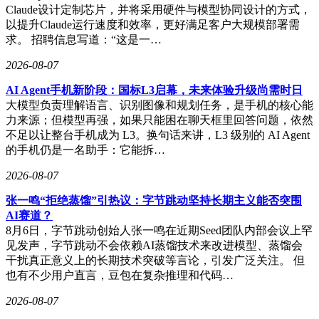
Claude设计定制芯片，并将采用硬件与模型协同设计的方式，
以提升Claude运行速度和效率，更好满足客户大规模部署需
求。 招聘信息写道：“这是一…
2026-08-07
AI Agent手机新阶段：国标L3启幕，未来体验升级尚需时日
大模型负责理解语言、识别图像和规划任务，是手机的核心能
力来源；但模型再强，如果只能困在聊天框里回答问题，依然
不足以让整台手机成为 L3。换句话来讲，L3 级别的 AI Agent
的手机仍是一名助手：它能拆…
2026-08-07
张一鸣“拒绝蒸馏”引热议：字节跳动坚持长期主义能否突围
AI赛道？
8月6日，字节跳动创始人张一鸣在近期Seed团队内部会议上罕
见发声，字节跳动不会依赖AI蒸馏技术来改进模型、蒸馏会
干扰真正意义上的长期技术突破等言论，引发广泛关注。 但
也有不少用户直言，豆包在复杂推理和代码…
2026-08-07