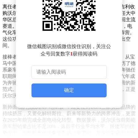
离任者袁小林堪称沃尔沃中国业务的"奠基人"。2010年吉利收
购沃尔沃时，他以并购项目负责人身份加入，2017年升任大中
华区总裁后，用六年时间将这个北欧品牌从市场边缘拉回主流
赛道。数据显示，其任期内沃尔沃中国销量增长超200%，电
气化车型占比突破30%，更成功跻身二线豪华品牌头部阵营。
这位功勋老将的退场，为更具市场攻坚能力的继任者腾出空
间。
微信截图识别或微信按住识别，关注公
众号回复数字
1
获得阅读码
接棒者段建军的履历堪称豪华车领域的"教科书级"样本。从宝
马中国早期团队成员到奔驰在华首位中国籍总裁，他亲历了德
系豪车在华从年销万辆到突破70万辆的跨越式发展。在奔驰任
职期间，其独创的"礼信义"品牌理念推动中国市场连续六年成
为奔驰全球最大单一市场，更开创了豪华品牌本土化运营的新
范式。这种将国际品牌调性与本土文化深度融合的能力，正是
确定
沃尔沃当前最急需的"破局利器"。
新帅面临的挑战堪称"地狱级"：既要应对BBA三家头部品牌的
持续挤压，又要化解特斯拉、蔚来等新势力的跨界冲击，更需
在2025年前完成全面电动化转型。数据显示，沃尔沃当前新能
源车型销量占比不足20%，落后于行业平均水平。段建军的优
势在于，他既熟悉传统豪华车的运营逻辑，又深谙新能源市场