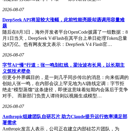
2026-08-07
DeepSeek API将迎较大涨幅，此前性能亮眼却遇调用容量难
题
随后在8月3日，海外开发者平台OpenCode披露了一组数据：8
月1日当天，DeepSeek V4Flash在其平台上单日处理Token总量
达8万亿。也有网友发文表示：DeepSeek V4 Flash官…
2026-08-07
字节AI“慢”行道：张一鸣划红线，梁汝波布长局，以长期主
义筑技术壁垒
但更令外界瞩目的，是一则几乎同步传出的消息：向来低调的
创始人张一鸣，在内部会议上罕见地为AI路线定调：字节拒
绝走“模型蒸馏”这条捷径，即便这意味着短期内会落后于竞争
对手。 而新部门负责人谭待则以视频生成模型…
2026-08-07
Anthropic组建团队自研芯片 助力Claude提升运行效率满足部
署需求
Anthropic发言人表示，公司正在建立内部硅芯片团队，为