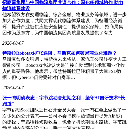
的游戏规则——这种"双栖能力"在当下汽车行业转型期尤为珍
招商局集团与中国物流集团共谋合作：深化多领域协作 助力
贵。
物流体系建设
他希望双方在交通物流、综合金融、物业服务等领域，进一步
这场高层更迭背后，折射出豪华车市场权力格局的深刻变迁。
加大合作力度，共同支撑现代物流体系建设，为畅通经济循
过去由外籍高管主导的"空中指挥"模式逐渐失效，像段建军这
环、提升产业链供应链安全韧性，提供坚实保障。 招商局集
样既懂国际品牌运作又深谙中国市场的本土精英，正成为行业
团作为股东方，为中国物流集团高质量发展提供了有力…
争夺的稀缺资源。沃尔沃此次换帅，不仅是对个人能力的认
可，更是对"中国式豪华"发展路径的战略选择。当北欧设计遇
2026-08-07
上中国智慧，这场化学反应值得期待。
特斯拉Robotaxi扩张遇阻，马斯克如何破局商业化难题？
马斯克曾多次强调，特斯拉未来将从一家汽车公司转变为人工
智能公司，Robotaxi也被认为是连接自动驾驶技术和商业化收
入的重要路径。他表示，虽然特斯拉已经积累了大量FSD数
据，但Cybercab仍需要针对自身车…
2026-08-07
张一鸣明确表态：字节跳动舍短期之利，坚守AI自研技术“长
跑道”
字节跳动Seed团队近日召开全员大会，张一鸣在会上做出了一
次少见的公开表态——公司不会把模型蒸馏当作提升AI能力
的捷径，宁愿牺牲短期收益，也要坚持长期技术路线。字节跳
动是国内头部AI公司中，唯一一家大语言模型…