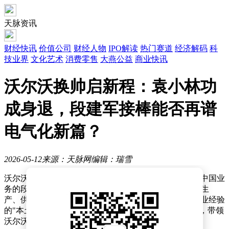
天脉资讯
财经快讯
价值公司
财经人物
IPO解读
热门赛道
经济解码
科
技业界
文化艺术
消费零售
大燕公益
商业快讯
沃尔沃换帅启新程：袁小林功
成身退，段建军接棒能否再谱
电气化新篇？
2026-05-12
来源：天脉网
编辑：瑞雪
沃尔沃汽车大中华区迎来重大人事变动——曾执掌奔驰中国业
务的段建军正式接任总裁兼CEO一职，全面接管研发、生
产、供应链及销售全链条业务。这位拥有30年豪华车行业经验
的"本土化运营专家"，将从前任袁小林手中接过指挥棒，带领
沃尔沃在电气化与智能化赛道发起新一轮冲锋。