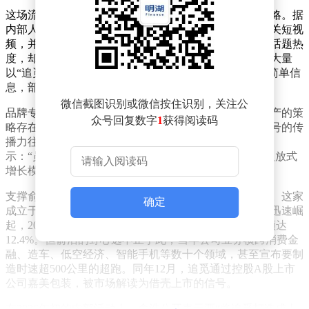
这场流量实验背后，是追觅科技正在推行的全员营销战略。据
内部人士透露，公司要求全体员工每日发布三条产品相关短视
频，并设立丰厚奖励机制。这一举措虽在短期内制造了话题热
度，却也暴露出执行层面的诸多问题。社交平台上出现大量
以“追觅”命名的员工账号，发布内容多为“互粉求救”等简单信
息，部分研发人员坦言难以平衡本职工作与内容创作。
微信截图识别或微信按住识别，关注公
品牌专家指出，这种将员工私人信用转化为企业品牌资产的策
众号回复数字
1
获得阅读码
略存在风险。当被动员者流露出疲惫与抗拒时，负面信号的传
播力往往超过专业营销内容。某家电企业前市场总监表
示：“员工账号的失控表达可能演变为品牌危机，这种粗放式
增长模式难以持续。”
支撑俞浩激进策略的，是追觅科技近年来的爆发式增长。这家
确定
成立于2017年的清洁电器企业，凭借高速数字马达技术迅速崛
起，2025年营收突破400亿元，全球扫地机器人市场份额达
12.4%。但俞浩的野心远不止于此，当年公司业务横跨消费金
融、造车、低空经济、智能手机等数十个领域，甚至宣布要制
造时速超500公里的超跑。同年12月，追觅通过控股A股上市
公司嘉美包装，被市场解读为借壳上市的信号。
在2026年初的内部活动上，俞浩公开表示要“将追觅打造成人