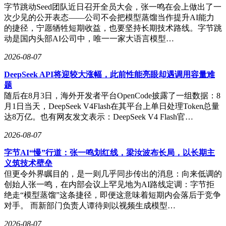
字节跳动Seed团队近日召开全员大会，张一鸣在会上做出了一
次少见的公开表态——公司不会把模型蒸馏当作提升AI能力
的捷径，宁愿牺牲短期收益，也要坚持长期技术路线。字节跳
动是国内头部AI公司中，唯一一家大语言模型…
2026-08-07
DeepSeek API将迎较大涨幅，此前性能亮眼却遇调用容量难
题
随后在8月3日，海外开发者平台OpenCode披露了一组数据：8
月1日当天，DeepSeek V4Flash在其平台上单日处理Token总量
达8万亿。也有网友发文表示：DeepSeek V4 Flash官…
2026-08-07
字节AI“慢”行道：张一鸣划红线，梁汝波布长局，以长期主
义筑技术壁垒
但更令外界瞩目的，是一则几乎同步传出的消息：向来低调的
创始人张一鸣，在内部会议上罕见地为AI路线定调：字节拒
绝走“模型蒸馏”这条捷径，即便这意味着短期内会落后于竞争
对手。 而新部门负责人谭待则以视频生成模型…
2026-08-07