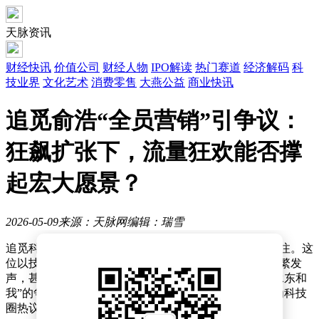
天脉资讯
财经快讯
价值公司
财经人物
IPO解读
热门赛道
经济解码
科
技业界
文化艺术
消费零售
大燕公益
商业快讯
追觅俞浩“全员营销”引争议：
狂飙扩张下，流量狂欢能否撑
起宏大愿景？
2026-05-09
来源：天脉网
编辑：瑞雪
追觅科技创始人俞浩近期因一系列高调举动引发广泛关注。这
位以技术见长的企业家突然转变风格，在短视频平台频繁发
声，甚至抛出“中国真正理解汽车设计的只有雷军、余承东和
我”的争议性言论。该视频被置顶后迅速登上热搜，成为科技
圈热议话题。