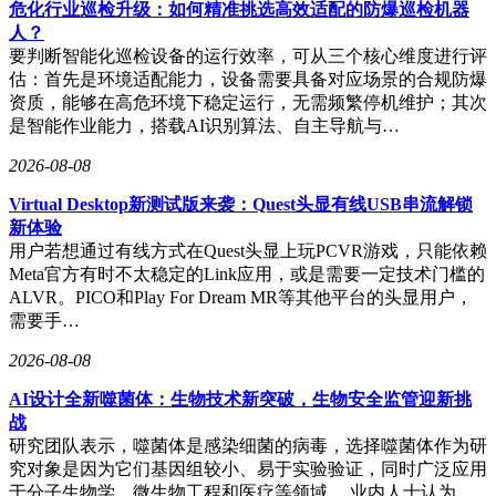
危化行业巡检升级：如何精准挑选高效适配的防爆巡检机器
类历史上最伟大的企业”，并计划在年底推动旗下多业务批量
人？
上市。这种将长期愿景与短期目标混杂的表述，引发市场对其
要判断智能化巡检设备的运行效率，可从三个核心维度进行评
战略可行性的质疑。有分析师对比发现，追觅当前营收规模与
估：首先是环境适配能力，设备需要具备对应场景的合规防爆
贾跃亭时期的乐视相当，但后者因过度扩张最终崩盘的经历仍
资质，能够在高危环境下稳定运行，无需频繁停机维护；其次
历历在目。
是智能作业能力，搭载AI识别算法、自主导航与…
与乐视不同的是，追觅确实保持着实体业务的增长。其扫地机
2026-08-08
器人产品在欧美市场占有率持续提升，高速马达技术也获得行
业认可。但这种技术驱动型增长模式，能否支撑起俞浩描绘
Virtual Desktop新测试版来袭：Quest头显有线USB串流解锁
的“百万亿美金生态”仍存疑问。某投行人士指出：“未经审计
新体验
的财务数据和尚未稳固的品牌根基，使追觅的估值存在较大水
用户若想通过有线方式在Quest头显上玩PCVR游戏，只能依赖
分。”
Meta官方有时不太稳定的Link应用，或是需要一定技术门槛的
ALVR。PICO和Play For Dream MR等其他平台的头显用户，
俞浩的激进策略折射出中国制造企业转型期的集体焦虑。在流
需要手…
量成本日益高企的背景下，企业创始人亲自下场制造话题成为
新趋势。但这种将个人IP与企业估值深度绑定的做法，如同在
2026-08-08
钢丝上行走。每次高调发言都被截图传播，每个员工账号都可
AI设计全新噬菌体：生物技术新突破，生物安全监管迎新挑
能成为品牌负面源头，每个“豪言壮语”都在积累未来的兑现压
战
力。
研究团队表示，噬菌体是感染细菌的病毒，选择噬菌体作为研
究对象是因为它们基因组较小、易于实验验证，同时广泛应用
这场实验的最终走向，或许取决于俞浩对“不可知世界”的判
于分子生物学、微生物工程和医疗等领域。 业内人士认为，
断。他曾在访谈中表示：“最好的策略不是在不确定性中等