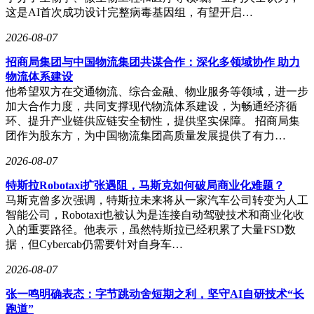
这是AI首次成功设计完整病毒基因组，有望开启…
待，而是不断制造自己的确定性。”这种极端工具化的思维，
正在重塑传统企业营销规则，也考验着市场对激进扩张模式的
2026-08-07
容忍度。在中国制造向高端化迈进的道路上，这种非传统路径
的探索本身，已成为值得观察的商业样本。
招商局集团与中国物流集团共谋合作：深化多领域协作 助力
物流体系建设
他希望双方在交通物流、综合金融、物业服务等领域，进一步
加大合作力度，共同支撑现代物流体系建设，为畅通经济循
环、提升产业链供应链安全韧性，提供坚实保障。 招商局集
团作为股东方，为中国物流集团高质量发展提供了有力…
2026-08-07
特斯拉Robotaxi扩张遇阻，马斯克如何破局商业化难题？
马斯克曾多次强调，特斯拉未来将从一家汽车公司转变为人工
智能公司，Robotaxi也被认为是连接自动驾驶技术和商业化收
入的重要路径。他表示，虽然特斯拉已经积累了大量FSD数
据，但Cybercab仍需要针对自身车…
2026-08-07
张一鸣明确表态：字节跳动舍短期之利，坚守AI自研技术“长
跑道”