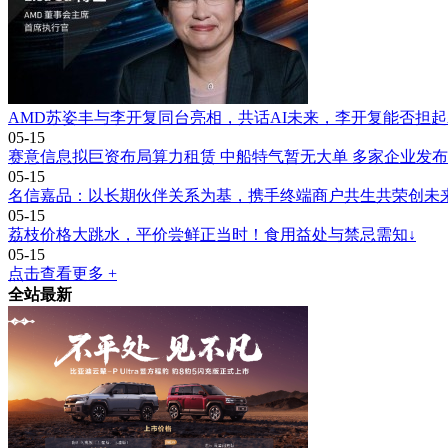
AMD苏姿丰与李开复同台亮相，共话AI未来，李开复能否担起
05-15
赛意信息拟巨资布局算力租赁 中船特气暂无大单 多家企业发
05-15
名信嘉品：以长期伙伴关系为基，携手终端商户共生共荣创未
05-15
荔枝价格大跳水，平价尝鲜正当时！食用益处与禁忌需知↓
05-15
点击查看更多 +
全站最新