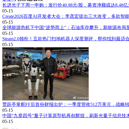
长进光子下周一申购：发行价40.98元/股，募资净额或达8.48亿
05-15
Create2026百度AI开发者大会：李彦宏提出三大改变，多款
05-15
全球能源危机下中国“逆势而上”：石油库存攀升，新能源布局
05-15
Steam2.0领衔！五款热门扫地机器人深度测评，帮你找到最适
05-15
贾跃亭掌舵FF后首份财报出炉：一季度营收512万美元，战略
05-15
中国“九章四号”量子计算原型机再创辉煌，刷新光量子信息技
05-15