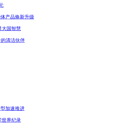
元
智能体产品焕新升级
显大国智慧
合的清洁伙伴
转型加速推进
术世界纪录