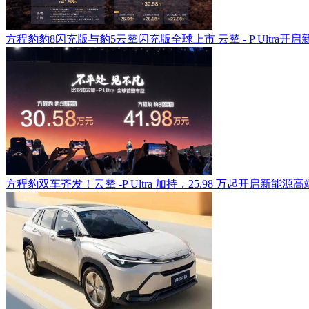
方程豹豹8闪充版与豹5云辇闪充版全球上市 云辇 - P Ultra开
方程豹双车齐发！云辇 -P Ultra 加持，25.98 万起开启新能