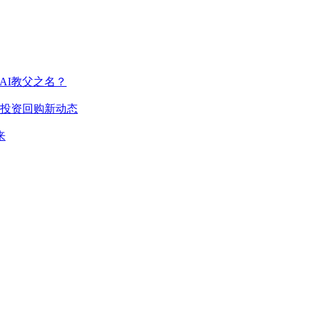
AI教父之名？
布投资回购新动态
来