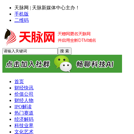
天脉网 | 天脉新媒体中心主办！
手机版
二维码
首页
财经快讯
价值公司
财经人物
IPO解读
热门赛道
经济解码
科技业界
文化艺术