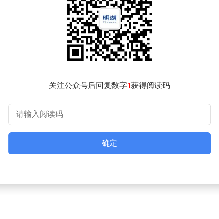
）渠道贡献18.72亿港元净买入，港股通（深）渠道贡献15.
关注公众号后回复数字
1
获得阅读码
确定