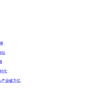
搏
地位
搏
时代
心产业破万亿