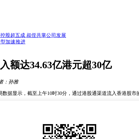
心产业破万亿
智能体产品焕新升级
显大国智慧
合的清洁伙伴
超五成 叔侄共掌公司发展
转型加速推进
术世界纪录
搏
地位
入额达34.63亿港元超30亿
搏
时代
心产业破万亿
者：孙雅
智能体产品焕新升级
数据显示，截至上午10时30分，通过港股通渠道流入香港股市
南向资金持续呈现净流入态势，在10时30分前后出现明显加速
买入标的。
加人民币汇率企稳回升等因素，共同构成了吸引内地资金配置的