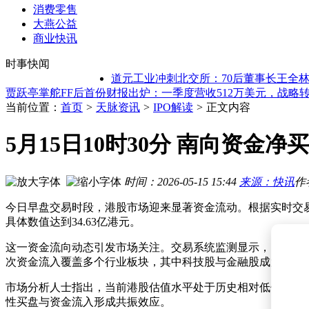
消费零售
大燕公益
江苏“十五五”发力人工智能：强化应用、筑牢底座，2030年核
商业快讯
Create2026百度AI开发者大会：李彦宏提出三大改变，多款
全球能源危机下中国“逆势而上”：石油库存攀升，新能源布局
时事快闻
Steam2.0领衔！五款热门扫地机器人深度测评，帮你找到最适
道元工业冲刺北交所：70后董事长王全林控股
贾跃亭掌舵FF后首份财报出炉：一季度营收512万美元，战略
中国“九章四号”量子计算原型机再创辉煌，刷新光量子信息技
当前位置：
首页
>
天脉资讯
>
IPO解读
>
正文内容
千里智驾联席CEO陈奇发文辟谣离职传闻 称仍在公司为事业拼
马斯克直面差距，xAI携Grok Build入场编程赛道，挑战Claude
5月15日10时30分 南向资金净买
千里智驾联席CEO陈奇亲自回应离职传闻：仍在公司为事业拼
AI新纪元：从共识到非共识，DAA引领智能体开启价值创造新
江苏“十五五”发力人工智能：强化应用、筑牢底座，2030年核
时间：2026-05-15 15:44
来源：快讯
作
Create2026百度AI开发者大会：李彦宏提出三大改变，多款
今日早盘交易时段，港股市场迎来显著资金流动。根据实时交易
具体数值达到34.63亿港元。
这一资金流向动态引发市场关注。交易系统监测显示，自开盘后
次资金流入覆盖多个行业板块，其中科技股与金融股成为主要
市场分析人士指出，当前港股估值水平处于历史相对低位，叠
性买盘与资金流入形成共振效应。