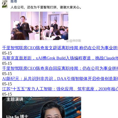
千里智驾联席CEO陈奇发文辟谣离职传闻 称仍在公司为事业拼
05-15
马斯克直面差距，xAI携Grok Build入场编程赛道，挑战Claude
05-15
千里智驾联席CEO陈奇亲自回应离职传闻：仍在公司为事业拼
05-15
AI新纪元：从共识到非共识，DAA引领智能体开启价值创造新
05-15
江苏“十五五”发力人工智能：强化应用、筑牢底座，2030年核
05-15