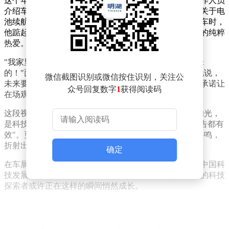
这个年仅几岁的男孩展现出令人惊讶的专业素养。当工作人员
介绍车型时，他不仅能准确复述关键参数，还主动询问关于电
池续航和智能驾驶的细节问题。特别在看到小米Ultra实车时，
他踮起脚尖透过车窗观察内饰，眼中闪烁着对科技产品的纯粹
热爱。
"我家里有小米手表、平衡车，还有爸爸的手机也是小米
的！"面对镜头，男孩毫不掩饰对品牌的喜爱。他认真地说，
微信截图识别或微信按住识别，关注公
未来要攒钱买一辆真正的小米汽车，这个童真却坚定的承诺让
众号回复数字
1
获得阅读码
在场观众会心一笑。
这段视频在网络引发热议，网友纷纷留言："孩子眼里的光，
是科技最好的代言""从小培养的品牌认同感，比任何广告都有
效"。更有汽车行业人士指出，这种跨越年龄层的品牌共鸣，
折射出中国智造正在赢得新一代消费者的真心认可。
确定
在车展喧嚣的背景中，这个专注记录的幼小身影，恰似中国科
技发展的生动注脚——当创新基因融入童年记忆，未来的科技
探索者或许正在这样的瞬间悄然成长。