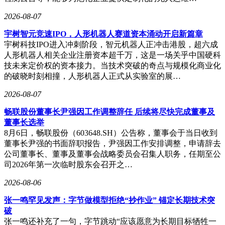
2026-08-07
宇树智元竞速IPO，人形机器人赛道资本涌动开启新篇章
宇树科技IPO进入冲刺阶段，智元机器人正冲击港股，超六成
人形机器人相关企业注册资本超千万，这是一场关乎中国硬科
技未来定价权的资本接力。当技术突破的奇点与规模化商业化
的破晓时刻相撞，人形机器人正式从实验室的展…
2026-08-07
畅联股份董事长尹强因工作调整辞任 后续将尽快完成董事及
董事长选举
8月6日，畅联股份（603648.SH）公告称，董事会于当日收到
董事长尹强的书面辞职报告，尹强因工作安排调整，申请辞去
公司董事长、董事及董事会战略委员会召集人职务，任期至公
司2026年第一次临时股东会召开之…
2026-08-06
张一鸣罕见发声：字节做模型拒绝“抄作业” 锚定长期技术突
破
张一鸣还补充了一句，字节跳动“应该愿意为长期目标牺牲一