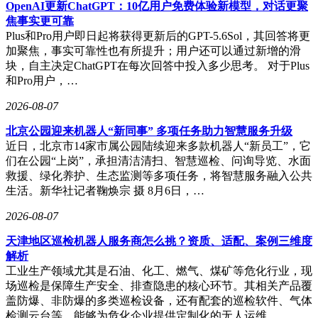
OpenAI更新ChatGPT：10亿用户免费体验新模型，对话更聚
焦事实更可靠
Plus和Pro用户即日起将获得更新后的GPT-5.6Sol，其回答将更
加聚焦，事实可靠性也有所提升；用户还可以通过新增的滑
块，自主决定ChatGPT在每次回答中投入多少思考。 对于Plus
和Pro用户，…
2026-08-07
北京公园迎来机器人“新同事” 多项任务助力智慧服务升级
近日，北京市14家市属公园陆续迎来多款机器人“新员工”，它
们在公园“上岗”，承担清洁清扫、智慧巡检、问询导览、水面
救援、绿化养护、生态监测等多项任务，将智慧服务融入公共
生活。新华社记者鞠焕宗 摄 8月6日，…
2026-08-07
天津地区巡检机器人服务商怎么挑？资质、适配、案例三维度
解析
工业生产领域尤其是石油、化工、燃气、煤矿等危化行业，现
场巡检是保障生产安全、排查隐患的核心环节。其相关产品覆
盖防爆、非防爆的多类巡检设备，还有配套的巡检软件、气体
检测云台等，能够为危化企业提供定制化的无人运维…