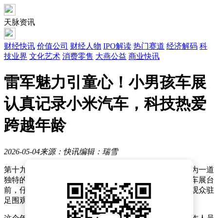
天脉资讯
财经快讯
价值公司
财经人物
IPO解读
热门赛道
经济解码
科
技业界
文化艺术
消费零售
大燕公益
商业快讯
雷军魅力引童心！小男孩车展
认真记录小米汽车，科技热爱
跨越年龄
2026-05-04
来源：快讯
编辑：瑞雪
第十九届北京国际车展现场，一位小朋友的专注身影成为一道
独特的风景线。在父亲陪伴下，他手持纸笔站在小米汽车展台
前，仔细记录着展车的各项参数，认真的模样引来不少观众驻
足围观。