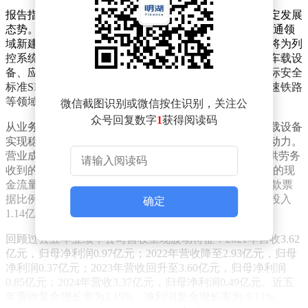
报告指出，轨道交通列车运行控制系统行业持续保持稳定发展
态势。根据《中长期铁路规划2020-2035》，未来轨道交通领
域新建线路市场空间广阔，既有线路的升级改造需求也将为列
控系统带来新的增长机遇。公司核心产品包括普速列控车载设
备、应答器系统和轨道电路读取器（TCR），均达到国际安全
标准SIL4级，广泛应用于城市轨道交通、普通铁路和高速铁路
等领域。
微信截图识别或微信按住识别，关注公
众号回复数字
1
获得阅读码
从业务表现来看，2025年公司应答器系统和普速列控车载设备
实现稳定交付并通过客户验收，成为收入增长的主要驱动力。
营业成本为1.36亿元，同比增长25.80%；销售商品、提供劳务
收到的现金为3.28亿元，同比下降4.32%；经营活动产生的现
金流量净额为-24.57万元，同比下滑100.79%，主要因回款票
据比例增加及采购支出上升所致。研发方面，公司全年投入
确定
1.14亿元，同比增长2.47%，持续强化技术创新能力。
回顾过去五年业绩，公司营收呈现波动特征：2021年营收3.62
亿元，归母净利润0.97亿元；2022年营收降至2.93亿元，归母
净利润0.37亿元；2023年营收回升至3.60亿元，归母净利润
0.85亿元；2024年营收3.37亿元，归母净利润0.49亿元。近五
年营收复合增长率为2.15%，净利润复合增长率为-5.11%。