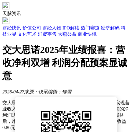
天脉资讯
财经快讯
价值公司
财经人物
IPO解读
热门赛道
经济解码
科
技业界
文化艺术
消费零售
大燕公益
商业快讯
交大思诺2025年业绩报喜：营
收净利双增 利润分配预案显诚
意
2026-04-27
来源：快讯
编辑：瑞雪
交大思诺近日发布的2025年度财务报告显示，公司全年实现营
业收入4.03亿元，较上年增长19.46%；归属于母公司股东的净
利润达0.75亿元，同比增幅达53.44%。在扣除非经常性损益
后，净利润为7088.51万元，同比增长67.66%，基本每股收益
0.86元，加权平均净资产收益率为5.67%。