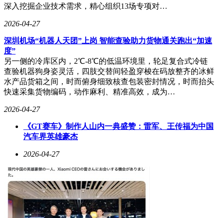
深入挖掘企业技术需求，精心组织13场专项对…
2026-04-27
深圳机场“机器人天团”上岗 智能查验助力货物通关跑出“加速
度”
另一侧的冷库区内，2℃-8℃的低温环境里，轮足复合式冷链
查验机器狗身姿灵活，四肢交替间轻盈穿梭在码放整齐的冰鲜
水产品货箱之间，时而俯身细致核查包装密封情况，时而抬头
快速采集货物编码，动作麻利、精准高效，成为…
2026-04-27
《GT赛车》制作人山内一典盛赞：雷军、王传福为中国
汽车界英雄豪杰
2026-04-27