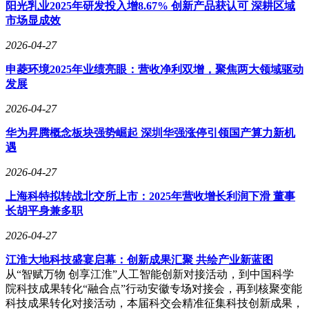
阳光乳业2025年研发投入增8.67% 创新产品获认可 深耕区域
在利润分配方面，公司拟向全体股东每10股派发现金红利6.8
市场显成效
元（含税），分红率约79.07%。作为国内列控系统关键设备
领域的领先供应商，交大思诺通过持续优化产品结构、提升技
2026-04-27
术壁垒，巩固了其在行业内的竞争优势。公司表示，未来将继
申菱环境2025年业绩亮眼：营收净利双增，聚焦两大领域驱动
续聚焦轨道交通智能化、数字化升级需求，推动核心产品迭代
发展
与创新。
2026-04-27
华为昇腾概念板块强势崛起 深圳华强涨停引领国产算力新机
遇
2026-04-27
上海科特拟转战北交所上市：2025年营收增长利润下滑 董事
长胡平身兼多职
2026-04-27
江淮大地科技盛宴启幕：创新成果汇聚 共绘产业新蓝图
从“智赋万物 创享江淮”人工智能创新对接活动，到中国科学
院科技成果转化“融合点”行动安徽专场对接会，再到核聚变能
科技成果转化对接活动，本届科交会精准征集科技创新成果，