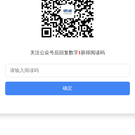
董事长、执行董事兼总裁王传福的合照，并同样给予了高度评价，
GT赛车7》，成为首款登陆该游戏的中国超跑。这一成就不仅体
评价。他表示，中国在电动车技术方面非常先进，拥有大量热爱
验。
关注公众号后回复数字
1
获得阅读码
确定