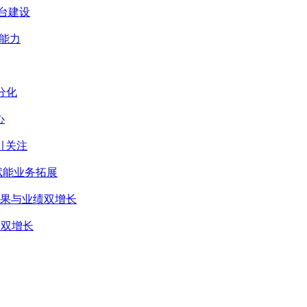
平台建设
越能力
分化
心
引关注
果赋能业务拓展
成果与业绩双增长
润双增长