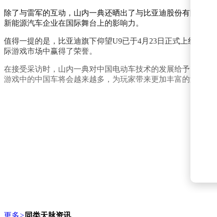
除了与雷军的互动，山内一典还晒出了与比亚迪股份有限公司
新能源汽车企业在国际舞台上的影响力。
值得一提的是，比亚迪旗下仰望U9已于4月23日正式上线《
际游戏市场中赢得了荣誉。
在接受采访时，山内一典对中国电动车技术的发展给予了高度
游戏中的中国车将会越来越多，为玩家带来更加丰富的游戏体
更多
>
同类天脉资讯