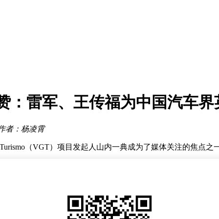
路径
平台建设
越能力
分化
心
引关注
盛赞：雷军、王传福为中国汽车界
果赋能业务拓展
成果与业绩双增长
润双增长
作者：杨凌霄
路径
平台建设
Gran Turismo（VGT）项目发起人山内一典成为了媒体关注
长兼CEO雷军的合影，并盛赞雷军为“现代中国的英雄豪杰之一
解，也为未来的合作奠定了基础。
，《GT赛车7》宣布将小米SU7 Ultra纳入游戏收录名单，
众多车迷和游戏玩家的目光。