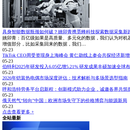
具身智能数据瓶颈如何破？姚卯青携觅蜂科技探索数据采集新
姚卯青：百亿级如果是高质量、多元化的数据，我们认为对机器
增值部分，比如采集回来的数据，我们…
05-23
TikTok CEO周受资现身上海峰会 黄仁勋线上参会共探经济新
05-23
伯特利2025年研发投入6.05亿增5.21% 研发成果丰硕加速全球
05-23
2026年铠装热电偶市场深度评估：技术解析与多场景选型指南
05-23
呼和浩特劳务平台启新程：创新模式助力企业，诚邀各界共筑
05-23
俄天然气“转向”中国：欧洲市场失守下的价格博弈与能源新局
05-23
点击查看更多 +
全站最新