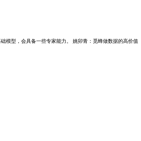
基础模型，会具备一些专家能力。 姚卯青：觅蜂做数据的高价值