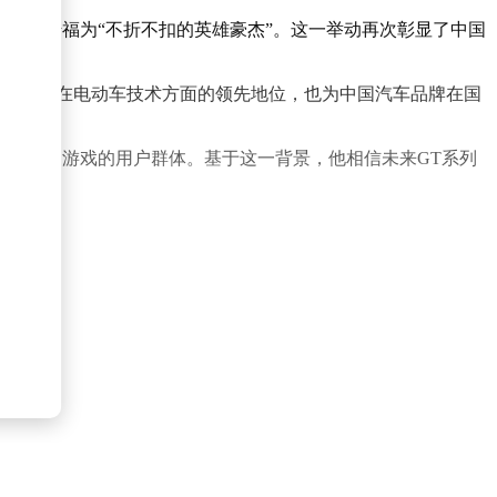
称王传福为“不折不扣的英雄豪杰”。这一举动再次彰显了中国
现了比亚迪在电动车技术方面的领先地位，也为中国汽车品牌在国
电动车和游戏的用户群体。基于这一背景，他相信未来GT系列