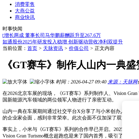
消费零售
大燕公益
具身智能数据瓶颈如何破？姚卯青携觅蜂科技探索数据采集新
商业快讯
中远海控2025年研发投入11.68亿，数智赋能推进全球供应链
时事快闻
SpaceX AI部门广纳贤才，马斯克亲审简历看重实际成果与卓
长两成 董事长司马华鹏薪酬跃升至267.6万
如通股份2025年研发投入稳增 创新驱动营收净利双提升
神驰机电2025年研发投入1.21亿增28.49% 新品频出营收利润现
当前位置：
首页
>
天脉资讯
>
价值公司
>
正文内容
盐湖“公园+”新体验：尧梦公园里咖啡飘香 高尔夫畅玩 面包暖
千亿级申万菱信基金换帅，邱春杨履新总经理，公募高管变动
《GT赛车》制作人山内一典
设计总院2025年研发投入1.85亿微降 研发人员增至551人 成
安乃达2025年研发投入加码超七千六百万 研发团队扩容 创新
海天味业2025年研发投入9.15亿增近9% 科技赋能创新 业绩利
时间：2026-04-27 09:40
来源：天脉网
具身智能数据瓶颈如何破？姚卯青携觅蜂科技探索数据采集新
中远海控2025年研发投入11.68亿，数智赋能推进全球供应链
在2026北京车展的现场，《GT赛车》系列制作人、Vision 
国新能源汽车领域的两位领军人物进行了亲密互动。
山内一典在车展期间通过社交平台X分享了与小米创办人、董事
的企业家会面，感到非常荣幸。此次会面不仅加深了双方的了
事实上，小米与《GT赛车》系列的合作早已开启。2025年6月
Vision Gran Turismo概念超跑也迎来了国内首秀，吸引了