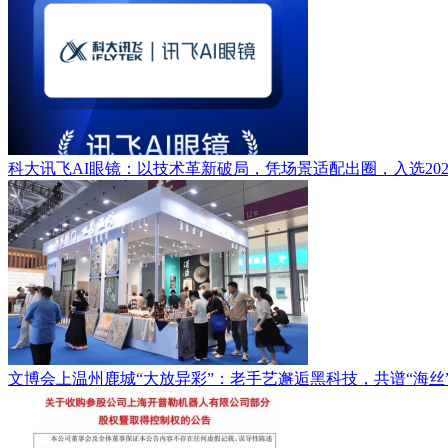
科大讯飞AI眼镜：以技术革新破局，凭场景适配出圈，入选202
文博会上温州鹿城“大放异彩”：老手艺邂逅黑科技，共谱“海丝