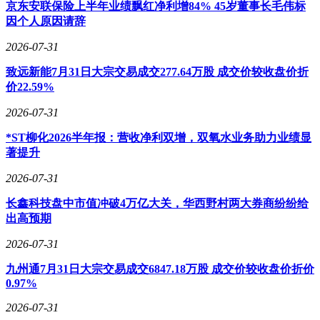
京东安联保险上半年业绩飘红净利增84% 45岁董事长毛伟标
版、9月推送正式版的macOS 27，恰好与库克卸任CEO的时间
因个人原因请辞
重合。这意味着在库克任期的最后阶段，苹果彻底关闭了通往
英特尔芯片的技术通道。从乔布斯时代开启的英特尔合作之
2026-07-31
门，经过库克任内的扩大与收缩，最终在2025年完全闭合。
致远新能7月31日大宗交易成交277.64万股 成交价较收盘价折
苹果的芯片自主化进程已进入新阶段。除了基带芯片和电脑处
价22.59%
理器，苹果还在持续扩大自研芯片的应用范围。这种战略转型
2026-07-31
不仅改变了苹果与英特尔的关系，更重塑了整个科技行业的供
应链格局。库克在卸任前完成的这项关键布局，将苹果的技术
*ST柳化2026半年报：营收净利双增，双氧水业务助力业绩显
命运完全掌握在自己手中，也为继任者留下了明确的战略方
著提升
向。
2026-07-31
长鑫科技盘中市值冲破4万亿大关，华西野村两大券商纷纷给
出高预期
2026-07-31
九州通7月31日大宗交易成交6847.18万股 成交价较收盘价折价
0.97%
2026-07-31