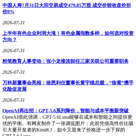
中国人寿7月31日大宗交易成交479.85万股 成交价较收盘价折
价8%
2026-07-31
上半年有色企业利润大涨！有色金属指数多样，如何选对投资
方向？
2026-07-31
粉笔教育人事变动：张小龙接连卸任三家关联公司重要职务
2026-07-31
万科新董事会亮相：徐恩利任董事长黄宇续总裁，“徐黄”携手
化险促发展
2026-07-31
OpenAI再出招：GPT-5.6系列降价，智能与成本平衡新突破
OpenAI借此强调，GPT-5.6Luna能够在成本和智能之间提供更
优的平衡。有网友制作了一张调侃图片：此前凭借高性价比吸
引大量开发者的KimiK3，如今又迎来了价格进一步下探的
GPT-5.6 Luna…