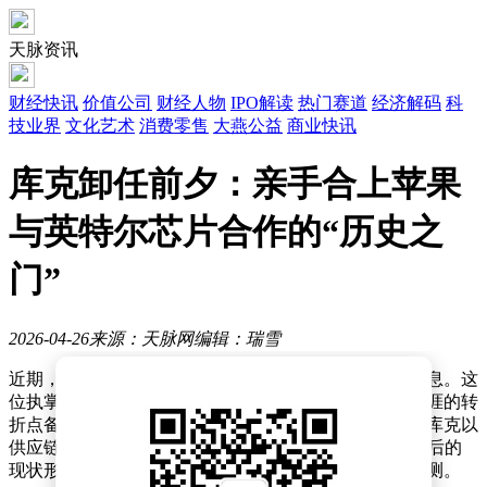
天脉资讯
财经快讯
价值公司
财经人物
IPO解读
热门赛道
经济解码
科
技业界
文化艺术
消费零售
大燕公益
商业快讯
库克卸任前夕：亲手合上苹果
与英特尔芯片合作的“历史之
门”
2026-04-26
来源：天脉网
编辑：瑞雪
近期，科技行业热议库克即将卸任苹果首席执行官的消息。这
位执掌苹果长达15年的领导者，如今已65岁，其职业生涯的转
折点备受关注。尤其在人工智能技术快速发展的当下，库克以
供应链管理和营销见长的背景，与苹果在AI领域相对滞后的
现状形成对比，引发外界对苹果未来战略调整的诸多猜测。