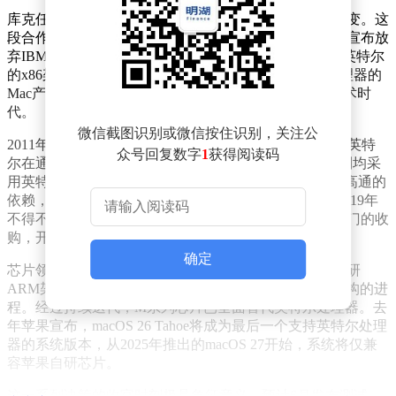
库克任期内，苹果与英特尔的合作关系经历了戏剧性转变。这
段合作始于2005年乔布斯主导的战略决策——当时苹果宣布放
弃IBM和摩托罗拉联合开发的PowerPC芯片，转而采用英特尔
的x86架构。这一转变在2006年随着首款搭载英特尔处理器的
Mac产品上市而正式完成，标志着苹果电脑进入新的技术时
代。
微信截图识别或微信按住识别，关注公
2011年库克接任CEO后，双方合作进一步深化。苹果与英特
众号回复数字
1
获得阅读码
尔在通信基带领域展开合作，从iPhone 5到iPhone 11系列均采
用英特尔提供的LTE基带芯片。这项合作本意是减少对高通的
依赖，但英特尔在5G基带研发上的滞后，导致苹果在2019年
不得不重新转向高通，并最终在2020年完成基带芯片部门的收
购，开启自研之路。
确定
芯片领域的战略调整更为彻底。2020年苹果推出首款自研
ARM架构的M1芯片，开启Mac产品线告别英特尔x86架构的进
程。经过持续迭代，M系列芯片已全面替代英特尔处理器。去
年苹果宣布，macOS 26 Tahoe将成为最后一个支持英特尔处理
器的系统版本，从2025年推出的macOS 27开始，系统将仅兼
容苹果自研芯片。
这一系列决策的收官时刻极具象征意义。预计6月发布测试